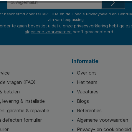
mailadres*
rdt beschermd door reCAPTCHA en de Google
Privacybeleid
en
Gebrui
zijn van toepassing.
erder te gaan bevestigt u dat u onze
privacyverklaring
hebt gelez
algemene voorwaarden
heeft geaccepteerd.
Informatie
rvice
Over ons
lde vragen (FAQ)
Het team
& betalen
Vacatures
 levering & installatie
Blogs
n, garantie & reparatie
Referenties
 defecten formulier
Algemene voorwaarden
ulier
Privacy- en cookiebeleid