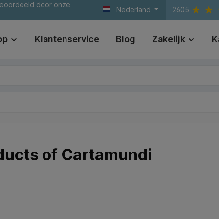
beoordeeld door onze
Nederland
2605
op
Klantenservice
Blog
Zakelijk
K
ducts of Cartamundi