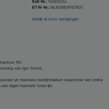
KvK-Nr.:
14065234
BTW-Nr.:
NL808809167B01
Bekijk al onze vestigingen
w kantoor NV.
nvoering van Igor Soons.
 bestaat uit meerdere bedrijfstakken waaronder een online
een eigen huismerk toner lijn.