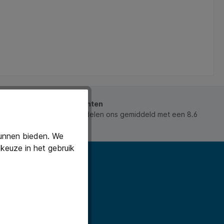
beoordeeld door onze klanten
 waarderen ons en beoordelen ons gemiddeld met een 8.6
ws).
kunnen bieden. We
keuze in het gebruik
t laatste