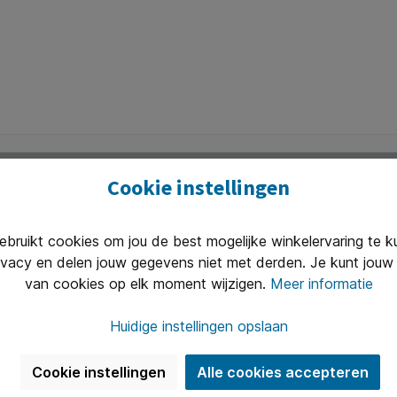
In de winkelmand
Cookie instellingen
Uitstekend 
n van 8.30 tot 17.00 te woord per
Onze klanten
(2400+ revie
ruikt cookies om jou de best mogelijke winkelervaring te 
ivacy en delen jouw gegevens niet met derden. Je kunt jouw 
van cookies op elk moment wijzigen.
Meer informatie
Nieuwsbrief
Huidige instellingen opslaan
 op onze nieuwsbrief en we houden je op de hoogte met he
nieuws.
Cookie instellingen
Alle cookies accepteren
E-