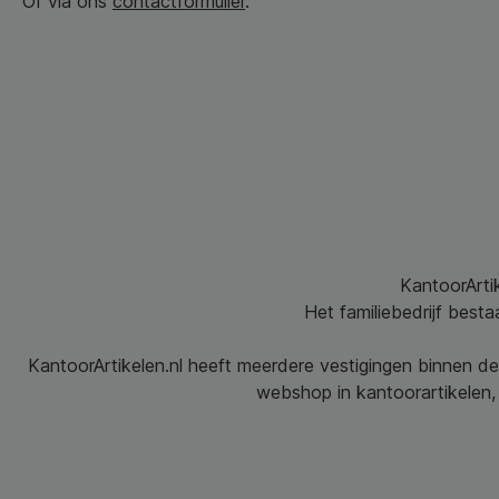
Of via ons
contactformulier
.
KantoorArtik
Het familiebedrijf best
KantoorArtikelen.nl heeft meerdere vestigingen binnen de
webshop in kantoorartikelen, 