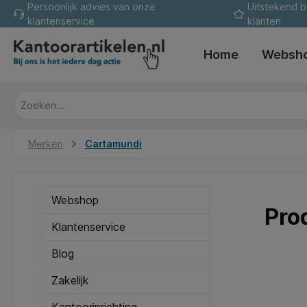
Persoonlijk advies van onze
Uitstekend 
oekopdracht
Ga naar de hoofdnavigatie
klantenservice
klanten
Home
Websh
Merken
Cartamundi
Webshop
Pro
Klantenservice
Blog
Zakelijk