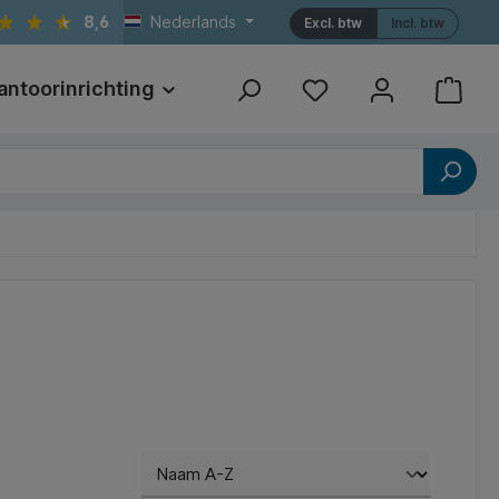
8,6
Nederlands
Excl. btw
Incl. btw
antoorinrichting
Print
Referenties