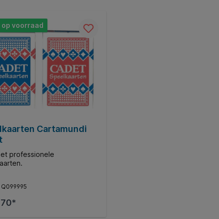
 op voorraad
lkaarten Cartamundi
t
set professionele
aarten.
:
Q099995
,70*