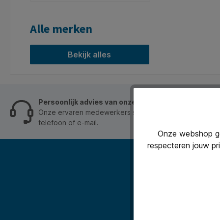
Alle merken
Bekijk alles
Persoonlijk advies van onze klantenservice
Onze ervaren medewerkers staan je graag op werkdage
telefoon of e-mail.
Onze webshop geb
respecteren jouw pr
Abonneer