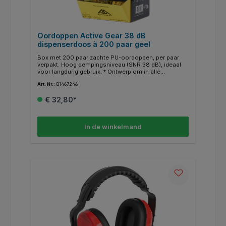
Oordoppen Active Gear 38 dB
dispenserdoos à 200 paar geel
Box met 200 paar zachte PU-oordoppen, per paar
verpakt. Hoog dempingsniveau (SNR 38 dB), ideaal
voor langdurig gebruik. * Ontwerp om in alle
gehoorgangen te passen met eersteklas comfort en
Art. Nr.:
Q1467246
bescherming * Schuimpolyurethaan oordop heeft
een kogelvorm en biedt lage druk in het oor. *
€ 32,80*
Beschikt over een langzaam herstel wat zorgt voor
een betere afsluiting, maximale geluidsreductie en
optimale * in dispenser doos
In de winkelmand