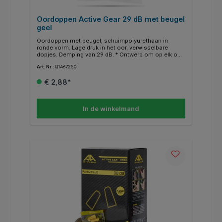
Oordoppen Active Gear 29 dB met beugel
geel
Oordoppen met beugel, schuimpolyurethaan in
ronde vorm. Lage druk in het oor, verwisselbare
dopjes. Demping van 29 dB. * Ontwerp om op elk oor
te passen met eersteklas comfort en bescherming *
Art. Nr.:
Q1467250
Schuimpolyurethaan oordoppen hebben een ronde
vorm en bieden lage druk in het oor * Beschikt over
€ 2,88*
een langzame vervorming die zorgt voor een betere
afdichting, maximale geluidsreductie en optimale
gehoorbescherming * Kan om de nek worden
gedragen wanneer deze niet wordt gebruikt *
In de winkelmand
Gemakkelijk aan en uit te trekken, ideaal voor
incidenteel gebruik * Verwisselbare oordopjes * CE
EN 352-2 : 2020