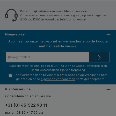
Persoonlijk advies van onze klantenservice
Onze ervaren medewerkers staan je graag op werkdagen van
8.30 tot 17.00 te woord per telefoon of e-mail.
Nieuwsbrief
Abonneer op onze nieuwsbrief en we houden je op de hoogte
met het laatste nieuws.
E-
mailadres*
Deze site wordt beschermd door reCAPTCHA en de Google
Privacybeleid
en
Gebruiksvoorwaarden
zijn van toepassing.
Door verder te gaan bevestigt u dat u onze
privacyverklaring
hebt
gelezen en onze
algemene voorwaarden
heeft geaccepteerd.
Klantenservice
Ondersteuning en advies via:
+31 (0) 45-522 93 11
ma-vr, 08:30 - 17:00 uur