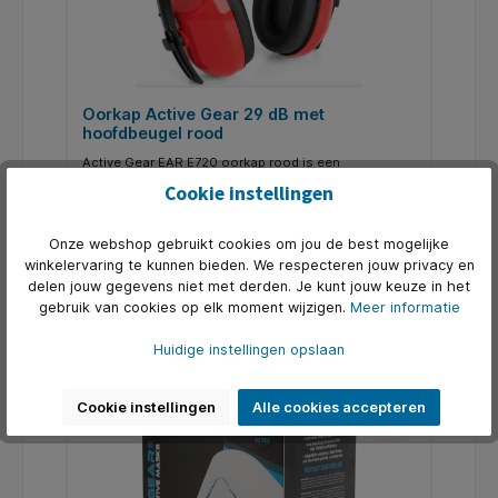
Oorkap Active Gear 29 dB met
hoofdbeugel rood
Active Gear EAR E720 oorkap rood is een
lichtgewicht en compacte gehoorbeschermer met
Cookie instellingen
verstelbare pasvorm, goede geluidsreductie en een
gewatteerde hoofdband voor extra comfort. *
Art. Nr.:
Q1467249
Demping van 29 dB. * Verstelbare positionering voor
betere pasvorm * Goed geluidsreductieniveau *
Onze webshop gebruikt cookies om jou de best mogelijke
€ 7,05*
Lichtgewicht en compact * Niet-magnetische
winkelervaring te kunnen bieden. We respecteren jouw privacy en
oorbeschermers * Gewatteerde hoofdband voor
delen jouw gegevens niet met derden. Je kunt jouw keuze in het
extra comfort * CE EN 352-1 : 2020
gebruik van cookies op elk moment wijzigen.
Meer informatie
In de winkelmand
Huidige instellingen opslaan
Cookie instellingen
Alle cookies accepteren