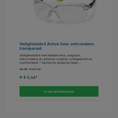
Veiligheidsbril Active Gear anticondens
transparant
Veiligheidsbril met heldere lens, slagvast,
anticondens en antikras coating. Lichtgewicht en
comfortabel. * Zachte en drukloze twee-
geïnjecteerde veren voor maximaal comfort *
Art. Nr.:
Q1467248
Verstelbare universele anti-slip neusbrug met
antislipwerking * Perfecte pasvorm voor optimale
€ 5,46*
bescherming * Mist- en
krasbestendigheidsbescherming aan de binnen- en
buitenkant * Letter T op het montuur en de
lensmarkeringen voor bescherming tegen schokken
In de winkelmand
bij extreme temperaturen (-5°C ; +55°C). * Effectnorm
- EN 166:2001