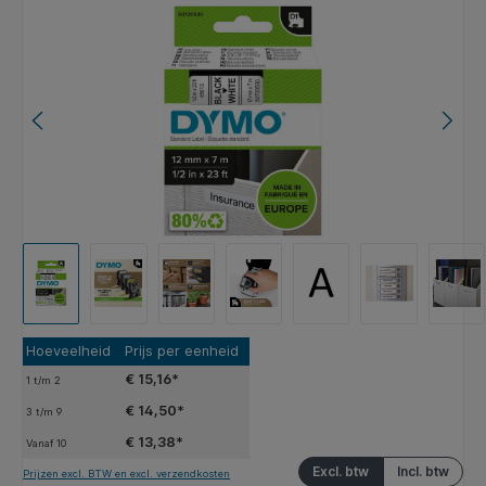
Afbeeldingengalerij overslaan
Hoeveelheid
Prijs per eenheid
€ 15,16*
1
t/m
2
€ 14,50*
3
t/m
9
€ 13,38*
Vanaf
10
Excl. btw
Incl. btw
Prijzen excl. BTW en excl. verzendkosten