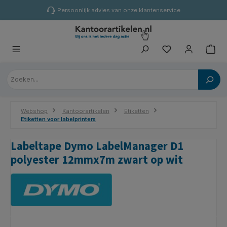
hoofdinhoud
Persoonlijk advies van onze klantenservice
Webshop
Kantoorartikelen
Etiketten
Etiketten voor labelprinters
Labeltape Dymo LabelManager D1
polyester 12mmx7m zwart op wit