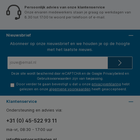
Persoonlijk advies van onze klantenservice
Onze ervaren medewerkers staan je graag op werkdagen van
8.30 tot 17.00 te woord per telefoon of e-mail.
Nieuwsbrief
Abonneer op onze nieuwsbrief en we houden je op de hoogte
met het laatste nieuws.
E-
mailadres*
Deze site wordt beschermd door reCAPTCHA en de Google
Privacybeleid
en
Gebruiksvoorwaarden
zijn van toepassing.
Door verder te gaan bevestigt u dat u onze
privacyverklaring
hebt
gelezen en onze
algemene voorwaarden
heeft geaccepteerd.
Klantenservice
Ondersteuning en advies via:
+31 (0) 45-522 93 11
ma-vr, 08:30 - 17:00 uur
info@kantoorartikelen.nl