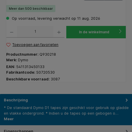
Meer dan 500 beschikbaar
Op voorraad, levering verwacht op 11 aug. 2026
Producthoeveelheid: Voer de gewenste hoeveelheid in of gebruik de knoppen om de hoeveelhe
In de winkelmand
Toevoegen aan favorieten
Productnummer:
Q930218
Merk:
Dymo
EAN:
5411313450133
Fabrikantcode:
S0720530
Beschikbare voorraad:
3087
Beschrijving
* De standaard Dymo D1 tapes zijn geschikt voor gebruik op gladde
en vlakke ondergrond. * Indien u de tapes op een gebogen o…
Meer
Eigenschappen