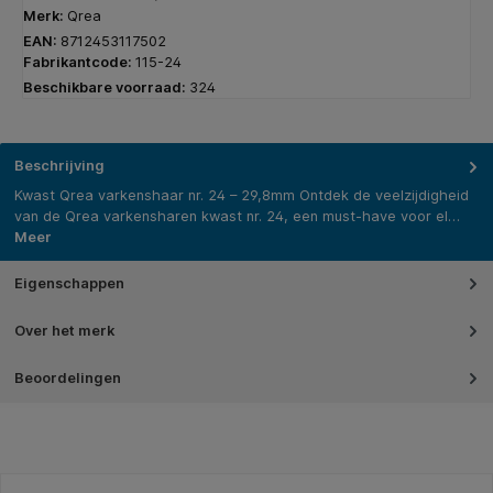
Merk:
Qrea
EAN:
8712453117502
Fabrikantcode:
115-24
Beschikbare voorraad:
324
Beschrijving
Kwast Qrea varkenshaar nr. 24 – 29,8mm Ontdek de veelzijdigheid
van de Qrea varkensharen kwast nr. 24, een must-have voor el…
Meer
Eigenschappen
Over het merk
Beoordelingen