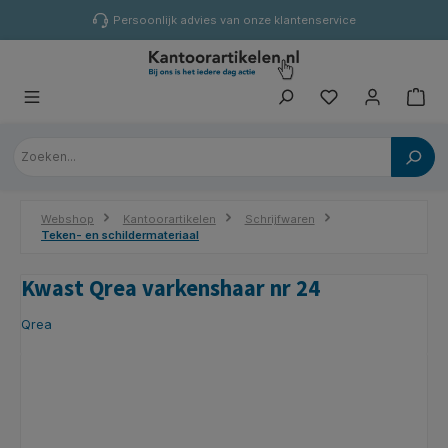
hoofdinhoud
Persoonlijk advies van onze klantenservice
Webshop
Kantoorartikelen
Schrijfwaren
Teken- en schildermateriaal
Kwast Qrea varkenshaar nr 24
Qrea
Afbeeldingengalerij overslaan