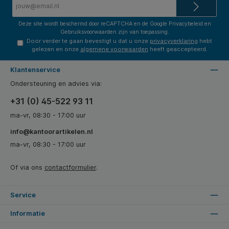
mailadres*
Deze site wordt beschermd door reCAPTCHA en de Google
Privacybeleid
en
Gebruiksvoorwaarden
zijn van toepassing.
Door verder te gaan bevestigt u dat u onze
privacyverklaring
hebt
gelezen en onze
algemene voorwaarden
heeft geaccepteerd.
Klantenservice
Ondersteuning en advies via:
+31 (0) 45-522 93 11
ma-vr, 08:30 - 17:00 uur
info@kantoorartikelen.nl
ma-vr, 08:30 - 17:00 uur
Of via ons
contactformulier
.
Service
Informatie