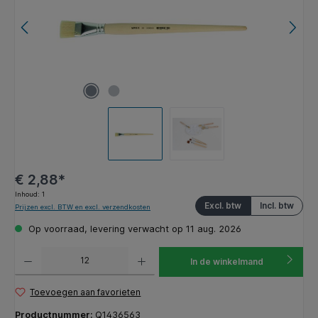
€ 2,88*
Inhoud:
1
Excl. btw
Incl. btw
Prijzen excl. BTW en excl. verzendkosten
Op voorraad, levering verwacht op 11 aug. 2026
Producthoeveelheid: Voer de gewenste hoeveelheid in of gebruik de knoppen om de hoeveelhe
In de winkelmand
Toevoegen aan favorieten
Productnummer:
Q1436563