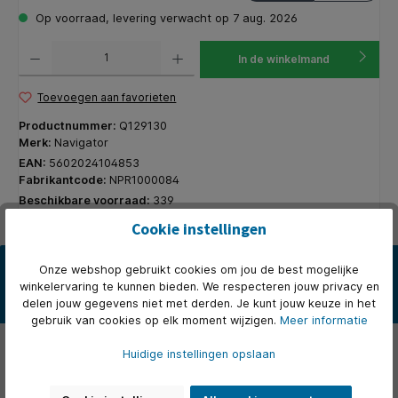
Op voorraad, levering verwacht op 7 aug. 2026
Producthoeveelheid: Voer de gewenste hoeveelheid in of gebruik de knoppen om de hoeveelhe
In de winkelmand
Toevoegen aan favorieten
Productnummer:
Q129130
Merk:
Navigator
EAN:
5602024104853
Fabrikantcode:
NPR1000084
Beschikbare voorraad:
339
Cookie instellingen
Beschrijving
Onze webshop gebruikt cookies om jou de best mogelijke
winkelervaring te kunnen bieden. We respecteren jouw privacy en
* Navigator Presentation is een schitterende universele hoogwitte
delen jouw gegevens niet met derden. Je kunt jouw keuze in het
papierkwaliteit en wordt vervaardigd met behulp van de nie…
Meer
gebruik van cookies op elk moment wijzigen.
Meer informatie
Eigenschappen
Huidige instellingen opslaan
Over het merk