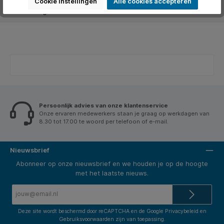
Cookie instellingen
Alle cookies accepteren
Beoordelingen
Persoonlijk advies van onze klantenservice
Onze ervaren medewerkers staan je graag op werkdagen van
8.30 tot 17.00 te woord per telefoon of e-mail.
Nieuwsbrief
Abonneer op onze nieuwsbrief en we houden je op de hoogte
met het laatste nieuws.
E-
mailadres*
Deze site wordt beschermd door reCAPTCHA en de Google
Privacybeleid
en
Gebruiksvoorwaarden
zijn van toepassing.