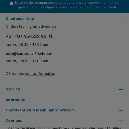
Door verder te gaan bevestigt u dat u onze
privacyverklaring
hebt
gelezen en onze
algemene voorwaarden
heeft geaccepteerd.
Klantenservice
Ondersteuning en advies via:
+31 (0) 45-522 93 11
ma-vr, 08:30 - 17:00 uur
info@kantoorartikelen.nl
ma-vr, 08:30 - 17:00 uur
Of via ons
contactformulier
.
Service
Informatie
Hoofdkantoor & Meubilair Showroom
Over ons
KantoorArtikelen.nl uit Hoensbroek is een initiatief van ITC Alles