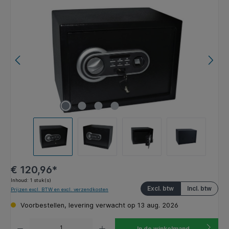
Afbeeldingengalerij overslaan
€ 120,96*
Inhoud:
1 stuk(s)
Excl. btw
Incl. btw
Prijzen excl. BTW en excl. verzendkosten
Voorbestellen, levering verwacht op 13 aug. 2026
Producthoeveelheid: Voer de gewenste hoeveelheid in of gebruik de knoppen om de hoeveelhe
In de winkelmand