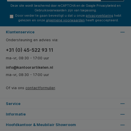
Deze site wordt beschermd door reCAPTCHA en de Google
Privacybeleid
en
Gebruiksvoorwaarden
zijn van toepassing.
Door verder te gaan bevestigt u dat u onze
privacyverklaring
hebt
gelezen en onze
algemene voorwaarden
heeft geaccepteerd.
Klantenservice
Ondersteuning en advies via:
+31 (0) 45-522 93 11
ma-vr, 08:30 - 17:00 uur
info@kantoorartikelen.nl
ma-vr, 08:30 - 17:00 uur
Of via ons
contactformulier
.
Service
Informatie
Hoofdkantoor & Meubilair Showroom