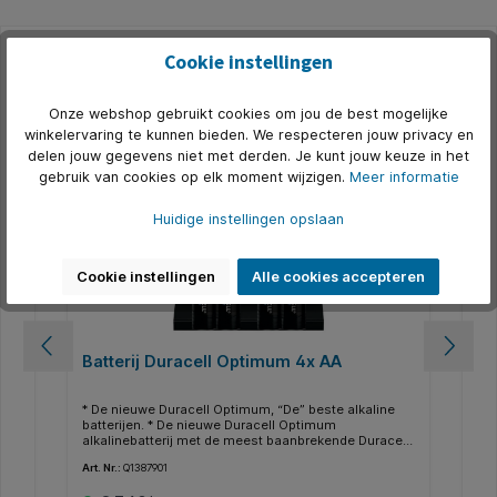
Cookie instellingen
Productgalerij overslaan
Accessoires
Onze webshop gebruikt cookies om jou de best mogelijke
500+ op voorraad
5
winkelervaring te kunnen bieden. We respecteren jouw privacy en
delen jouw gegevens niet met derden. Je kunt jouw keuze in het
gebruik van cookies op elk moment wijzigen.
Meer informatie
Huidige instellingen opslaan
Cookie instellingen
Alle cookies accepteren
Batterij Duracell Optimum 4x AA
Ba
al
,
* De nieuwe Duracell Optimum, “De” beste alkaline
* D
batterijen. * De nieuwe Duracell Optimum
han
's,
alkalinebatterij met de meest baanbrekende Duracell-
grootverbrui
e
technologie ooit heeft een nieuw kathodesysteem
een
Art. Nr.:
Q1387901
Art.
le
dat sommige apparaten tot 200% extra levensduur,
htt
of andere apparaten extra vermogen biedt. * Duracell
dic