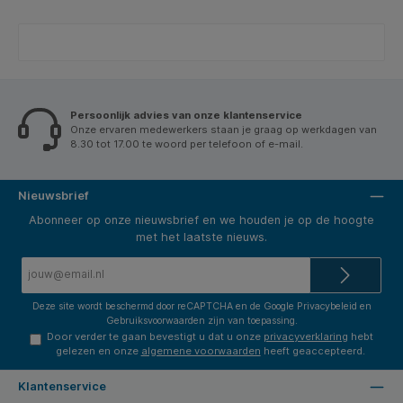
Persoonlijk advies van onze klantenservice
Onze ervaren medewerkers staan je graag op werkdagen van
8.30 tot 17.00 te woord per telefoon of e-mail.
Nieuwsbrief
Abonneer op onze nieuwsbrief en we houden je op de hoogte
met het laatste nieuws.
E-
mailadres*
Deze site wordt beschermd door reCAPTCHA en de Google
Privacybeleid
en
Gebruiksvoorwaarden
zijn van toepassing.
Door verder te gaan bevestigt u dat u onze
privacyverklaring
hebt
gelezen en onze
algemene voorwaarden
heeft geaccepteerd.
Klantenservice