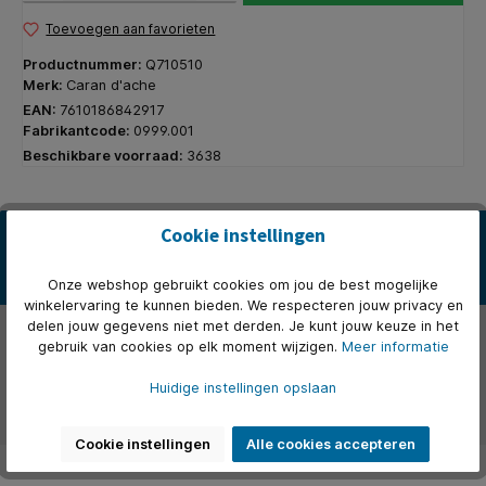
Toevoegen aan favorieten
Productnummer:
Q710510
Merk:
Caran d'ache
EAN:
7610186842917
Fabrikantcode:
0999.001
Beschikbare voorraad:
3638
Cookie instellingen
Beschrijving
* Caran d'Ache is uitvinder van Aquarel Kleurpotlood. * Prismalo is
de meest herkenbaar serie uit de gehele Caran d'Ache col…
Meer
Onze webshop gebruikt cookies om jou de best mogelijke
winkelervaring te kunnen bieden. We respecteren jouw privacy en
delen jouw gegevens niet met derden. Je kunt jouw keuze in het
Eigenschappen
gebruik van cookies op elk moment wijzigen.
Meer informatie
Over het merk
Huidige instellingen opslaan
Beoordelingen
Cookie instellingen
Alle cookies accepteren