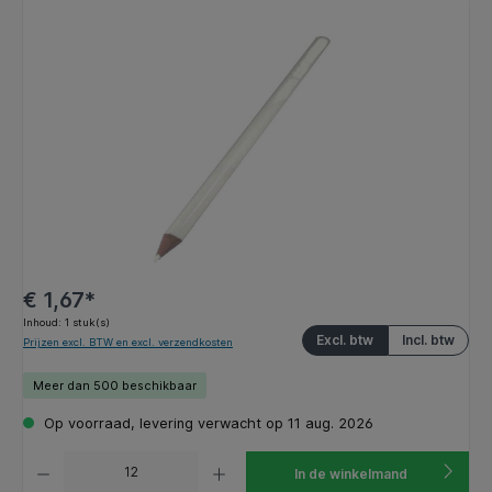
Afbeeldingengalerij overslaan
€ 1,67*
Inhoud:
1 stuk(s)
Excl. btw
Incl. btw
Prijzen excl. BTW en excl. verzendkosten
Meer dan 500 beschikbaar
Op voorraad, levering verwacht op 11 aug. 2026
Producthoeveelheid: Voer de gewenste hoeveelheid in of gebruik de knoppen om de hoeveelhe
In de winkelmand