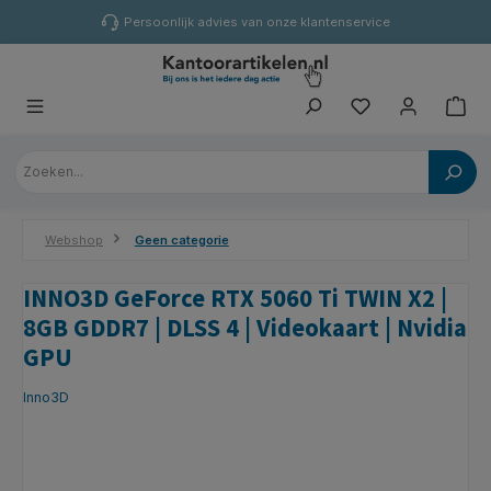
hoofdinhoud
Persoonlijk advies van onze klantenservice
Webshop
Geen categorie
INNO3D GeForce RTX 5060 Ti TWIN X2 |
8GB GDDR7 | DLSS 4 | Videokaart | Nvidia
GPU
Inno3D
Afbeeldingengalerij overslaan