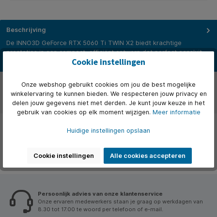
Beschrijving
De INNO3D GeForce RTX 5060 Ti TWIN X2 biedt krachtige
prestaties in een compact, efficiënt ontwerp dat perfect aansluit
Cookie instellingen
bij…
Meer
Over het merk
Onze webshop gebruikt cookies om jou de best mogelijke
winkelervaring te kunnen bieden. We respecteren jouw privacy en
Beoordelingen
delen jouw gegevens niet met derden. Je kunt jouw keuze in het
gebruik van cookies op elk moment wijzigen.
Meer informatie
Huidige instellingen opslaan
Cookie instellingen
Alle cookies accepteren
Persoonlijk advies van onze klantenservice
Onze ervaren medewerkers staan je graag op werkdagen van
8.30 tot 17.00 te woord per telefoon of e-mail.