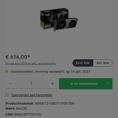
€ 616,00*
Excl. btw
Incl. btw
Prijzen excl. BTW en excl. verzendkosten
Voorbestellen, levering verwacht op 14 jan. 2027
Producthoeveelheid: Voer de gewenste hoeveelheid in of gebruik de knoppen om de hoeveelhe
In de winkelmand
Toevoegen aan favorieten
Productnummer:
N506T2-08D7-193075N
Merk:
Inno3D
EAN:
8886307700735