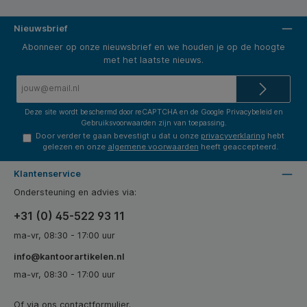
Nieuwsbrief
Abonneer op onze nieuwsbrief en we houden je op de hoogte
met het laatste nieuws.
E-
mailadres*
Deze site wordt beschermd door reCAPTCHA en de Google
Privacybeleid
en
Gebruiksvoorwaarden
zijn van toepassing.
Door verder te gaan bevestigt u dat u onze
privacyverklaring
hebt
gelezen en onze
algemene voorwaarden
heeft geaccepteerd.
Klantenservice
Ondersteuning en advies via:
+31 (0) 45-522 93 11
ma-vr, 08:30 - 17:00 uur
info@kantoorartikelen.nl
ma-vr, 08:30 - 17:00 uur
Of via ons
contactformulier
.