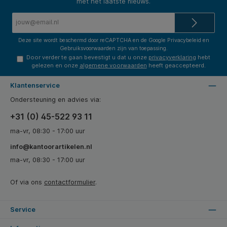
met het laatste nieuws.
E-
mailadres*
Deze site wordt beschermd door reCAPTCHA en de Google
Privacybeleid
en
Gebruiksvoorwaarden
zijn van toepassing.
Door verder te gaan bevestigt u dat u onze
privacyverklaring
hebt
gelezen en onze
algemene voorwaarden
heeft geaccepteerd.
Klantenservice
Ondersteuning en advies via:
+31 (0) 45-522 93 11
ma-vr, 08:30 - 17:00 uur
info@kantoorartikelen.nl
ma-vr, 08:30 - 17:00 uur
Of via ons
contactformulier
.
Service