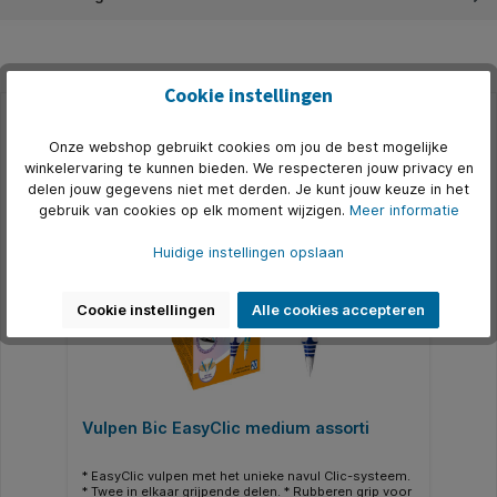
Cookie instellingen
Productgalerij overslaan
Accessoires
Onze webshop gebruikt cookies om jou de best mogelijke
winkelervaring te kunnen bieden. We respecteren jouw privacy en
delen jouw gegevens niet met derden. Je kunt jouw keuze in het
gebruik van cookies op elk moment wijzigen.
Meer informatie
Huidige instellingen opslaan
Cookie instellingen
Alle cookies accepteren
Vulpen Bic EasyClic medium assorti
* EasyClic vulpen met het unieke navul Clic-systeem.
* Twee in elkaar grijpende delen. * Rubberen grip voor