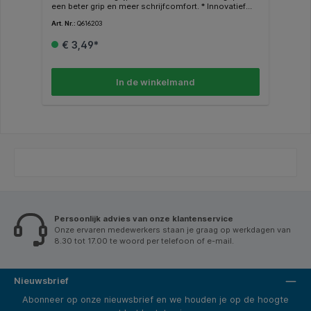
een beter grip en meer schrijfcomfort. * Innovatief
laadsysteem. * Werkt met standaard inktpatronen.*
Art. Nr.:
Q616203
Geschikt voor zowel rechtshandigen als
linkshandigen.
€ 3,49*
In de winkelmand
Persoonlijk advies van onze klantenservice
Onze ervaren medewerkers staan je graag op werkdagen van
8.30 tot 17.00 te woord per telefoon of e-mail.
Nieuwsbrief
Abonneer op onze nieuwsbrief en we houden je op de hoogte