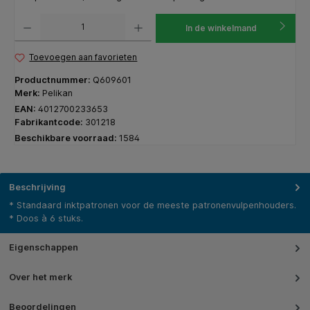
Producthoeveelheid: Voer de gewenste hoeveelheid in of gebruik de knoppen om de hoeveelhe
In de winkelmand
Toevoegen aan favorieten
Productnummer:
Q609601
Merk:
Pelikan
EAN:
4012700233653
Fabrikantcode:
301218
Beschikbare voorraad:
1584
Beschrijving
* Standaard inktpatronen voor de meeste patronenvulpenhouders.
* Doos à 6 stuks.
Eigenschappen
Over het merk
Beoordelingen