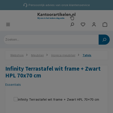
hoofdinhoud
Persoonlijk advies van onze klantenservice
Webshop
Meubilair
Horeca meubilair
Tafels
Infinity Terrastafel wit frame + Zwart
HPL 70x70 cm
Essentials
Afbeeldingengalerij overslaan