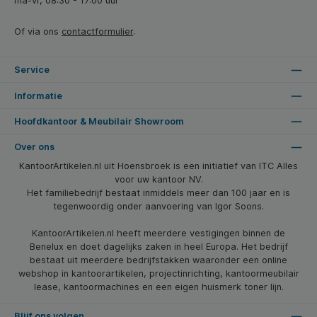
ma-vr, 08:30 - 17:00 uur
Of via ons
contactformulier
.
Service
Informatie
Hoofdkantoor & Meubilair Showroom
Over ons
KantoorArtikelen.nl uit Hoensbroek is een initiatief van ITC Alles
voor uw kantoor NV.
Het familiebedrijf bestaat inmiddels meer dan 100 jaar en is
tegenwoordig onder aanvoering van Igor Soons.
KantoorArtikelen.nl heeft meerdere vestigingen binnen de
Benelux en doet dagelijks zaken in heel Europa. Het bedrijf
bestaat uit meerdere bedrijfstakken waaronder een online
webshop in kantoorartikelen, projectinrichting, kantoormeubilair
lease, kantoormachines en een eigen huismerk toner lijn.
Blijf ons volgen