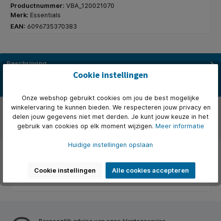
Productnummer:
VBA_120021070
Merk:
Essentials
EAN:
6096735370383
Beschrijving
Cookie instellingen
Creëer een onvergetelijke beleving voor jouw gasten met deze Mix
&amp; Match horecatafels. Deze veelzijdige collectie biedt…
Meer
Onze webshop gebruikt cookies om jou de best mogelijke
Over het merk
winkelervaring te kunnen bieden. We respecteren jouw privacy en
delen jouw gegevens niet met derden. Je kunt jouw keuze in het
gebruik van cookies op elk moment wijzigen.
Meer informatie
Beoordelingen
Huidige instellingen opslaan
Cookie instellingen
Alle cookies accepteren
Persoonlijk advies van onze klantenservice