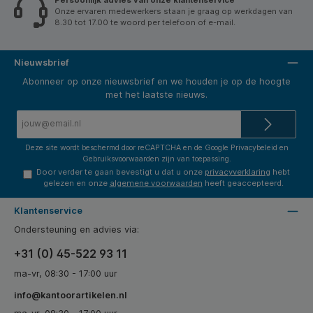
Onze ervaren medewerkers staan je graag op werkdagen van
8.30 tot 17.00 te woord per telefoon of e-mail.
Nieuwsbrief
Abonneer op onze nieuwsbrief en we houden je op de hoogte
met het laatste nieuws.
E-
mailadres*
Deze site wordt beschermd door reCAPTCHA en de Google
Privacybeleid
en
Gebruiksvoorwaarden
zijn van toepassing.
Door verder te gaan bevestigt u dat u onze
privacyverklaring
hebt
gelezen en onze
algemene voorwaarden
heeft geaccepteerd.
Klantenservice
Ondersteuning en advies via:
+31 (0) 45-522 93 11
ma-vr, 08:30 - 17:00 uur
info@kantoorartikelen.nl