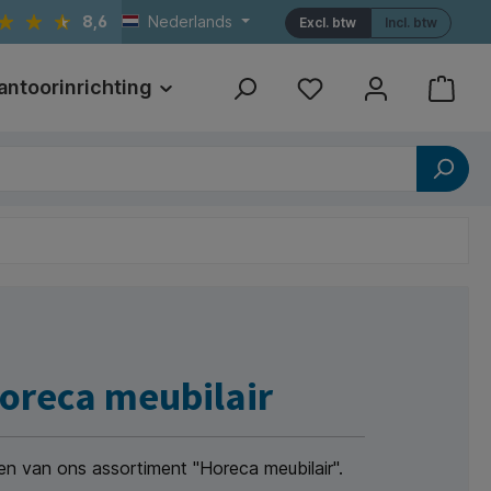
8,6
Nederlands
Excl. btw
Incl. btw
antoorinrichting
Print
Referenties
oreca meubilair
en van ons assortiment "Horeca meubilair".