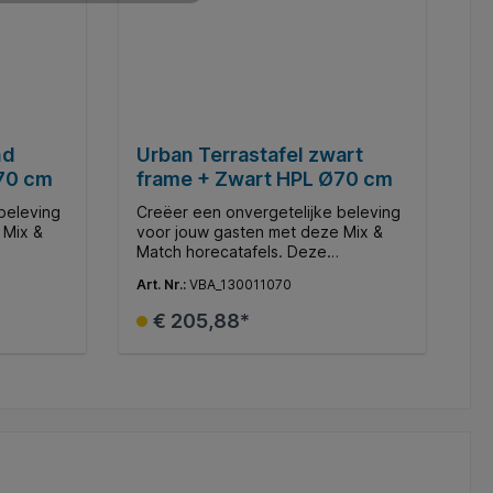
nd
Urban Terrastafel zwart
70 cm
frame + Zwart HPL Ø70 cm
beleving
Creëer een onvergetelijke beleving
 Mix &
voor jouw gasten met deze Mix &
Match horecatafels. Deze
 moderne
veelzijdige collectie biedt moderne
Art. Nr.:
VBA_130011070
assen en
restaurants, gezellige terrassen en
en de
andere horecagelegenheden de
€ 205,88*
verse
mogelijkheid om middels diverse
n een
tafelbladen en onderstellen een
e te
gepersonaliseerde ambiance te
d
In de winkelmand
creëren.