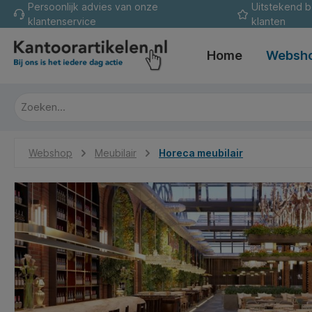
Persoonlijk advies van onze
Uitstekend 
oekopdracht
Ga naar de hoofdnavigatie
klantenservice
klanten
Home
Websh
Webshop
Meubilair
Horeca meubilair