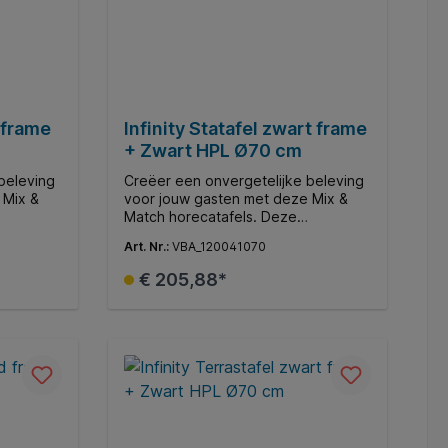
d frame
Infinity Statafel zwart frame
+ Zwart HPL Ø70 cm
beleving
Creëer een onvergetelijke beleving
 Mix &
voor jouw gasten met deze Mix &
Match horecatafels. Deze
 moderne
veelzijdige collectie biedt moderne
Art. Nr.:
VBA_120041070
assen en
restaurants, gezellige terrassen en
en de
andere horecagelegenheden de
€ 205,88*
verse
mogelijkheid om middels diverse
n een
tafelbladen en onderstellen een
e te
gepersonaliseerde ambiance te
d
In de winkelmand
creëren.