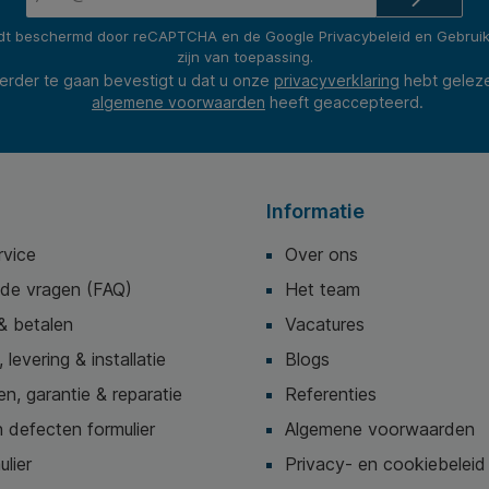
mailadres*
rdt beschermd door reCAPTCHA en de Google
Privacybeleid
en
Gebrui
zijn van toepassing.
erder te gaan bevestigt u dat u onze
privacyverklaring
hebt gelez
algemene voorwaarden
heeft geaccepteerd.
Informatie
rvice
Over ons
lde vragen (FAQ)
Het team
& betalen
Vacatures
 levering & installatie
Blogs
n, garantie & reparatie
Referenties
 defecten formulier
Algemene voorwaarden
ulier
Privacy- en cookiebeleid