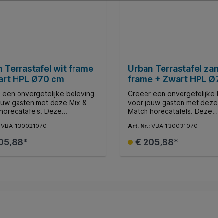
 Terrastafel wit frame
Urban Terrastafel za
art HPL Ø70 cm
frame + Zwart HPL Ø
 een onvergetelijke beleving
Creëer een onvergetelijke 
ouw gasten met deze Mix &
voor jouw gasten met deze
horecatafels. Deze
Match horecatafels. Deze
jdige collectie biedt moderne
veelzijdige collectie biedt
:
VBA_130021070
Art. Nr.:
VBA_130031070
rants, gezellige terrassen en
restaurants, gezellige terr
e horecagelegenheden de
andere horecagelegenhed
05,88*
€ 205,88*
jkheid om middels diverse
mogelijkheid om middels di
laden en onderstellen een
tafelbladen en onderstelle
onaliseerde ambiance te
gepersonaliseerde ambianc
In de winkelmand
In de winkelman
n.
creëren.