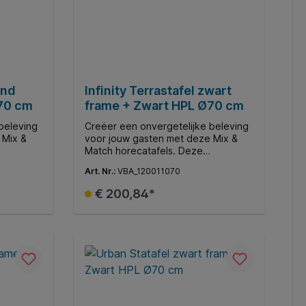
and
Infinity Terrastafel zwart
70 cm
frame + Zwart HPL Ø70 cm
beleving
Creëer een onvergetelijke beleving
 Mix &
voor jouw gasten met deze Mix &
Match horecatafels. Deze
 moderne
veelzijdige collectie biedt moderne
Art. Nr.:
VBA_120011070
assen en
restaurants, gezellige terrassen en
en de
andere horecagelegenheden de
€ 200,84*
verse
mogelijkheid om middels diverse
n een
tafelbladen en onderstellen een
e te
gepersonaliseerde ambiance te
d
In de winkelmand
creëren.