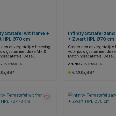
ity Statafel wit frame +
Infinity Statafel zan
t HPL Ø70 cm
+ Zwart HPL Ø70 cm
 een onvergetelijke beleving
Creëer een onvergetelijke 
ouw gasten met deze Mix &
voor jouw gasten met deze
horecatafels. Deze
Match horecatafels. Deze
jdige collectie biedt moderne
veelzijdige collectie biedt
:
VBA_120051070
Art. Nr.:
VBA_120061070
rants, gezellige terrassen en
restaurants, gezellige terr
e horecagelegenheden de
andere horecagelegenhed
05,88*
€ 205,88*
jkheid om middels diverse
mogelijkheid om middels di
laden en onderstellen een
tafelbladen en onderstelle
onaliseerde ambiance te
gepersonaliseerde ambianc
In de winkelmand
In de winkelman
n.
creëren.