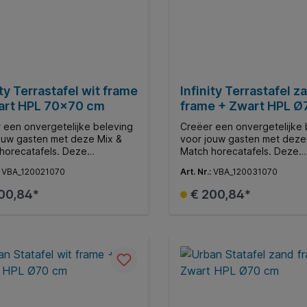
ity Terrastafel wit frame
Infinity Terrastafel z
art HPL 70x70 cm
frame + Zwart HPL Ø
 een onvergetelijke beleving
Creëer een onvergetelijke 
ouw gasten met deze Mix &
voor jouw gasten met deze
horecatafels. Deze
Match horecatafels. Deze
jdige collectie biedt moderne
veelzijdige collectie biedt
:
VBA_120021070
Art. Nr.:
VBA_120031070
rants, gezellige terrassen en
restaurants, gezellige terr
e horecagelegenheden de
andere horecagelegenhed
00,84*
€ 200,84*
jkheid om middels diverse
mogelijkheid om middels di
laden en onderstellen een
tafelbladen en onderstelle
onaliseerde ambiance te
gepersonaliseerde ambianc
In de winkelmand
In de winkelman
n.
creëren.