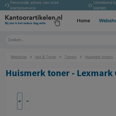
Persoonlijk advies van onze
Uitstekend 
oekopdracht
Ga naar de hoofdnavigatie
klantenservice
klanten
Home
Websh
Webshop
Inkt & Toner
Toners
Huismerk toners
Huismerk toner - Lexmark 
Afbeeldingengalerij overslaan