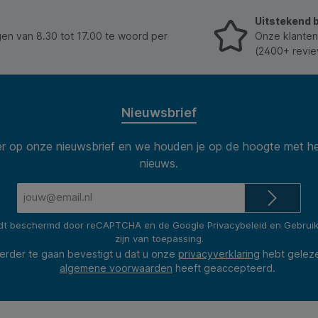
machineaanduidingen en handelsmerken zijn
Uitstekend 
uitsluitend als referentie gebruikt. Afbeeldingen
worden illustratief gebruikt. Alle eventuele rechten
n van 8.30 tot 17.00 te woord per
Onze klanten
hiervan liggen bij hun respectievelijke eigenaren.
(2400+ revie
Nieuwsbrief
 op onze nieuwsbrief en we houden je op de hoogte met he
nieuws.
E-
mailadres*
rdt beschermd door reCAPTCHA en de Google
Privacybeleid
en
Gebrui
zijn van toepassing.
erder te gaan bevestigt u dat u onze
privacyverklaring
hebt gelez
algemene voorwaarden
heeft geaccepteerd.