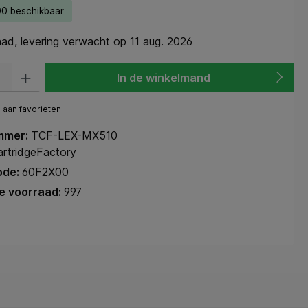
0 beschikbaar
ad, levering verwacht op 11 aug. 2026
heid: Voer de gewenste hoeveelheid in of gebruik de knoppen om de hoeve
In de winkelmand
aan favorieten
mmer:
TCF-LEX-MX510
rtridgeFactory
ode:
60F2X00
e voorraad:
997