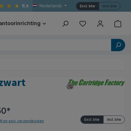
8,6
Nederlands
Excl. btw
Incl. btw
antoorinrichting
Print
Referenties
 zwart
50*
Excl. btw
Incl. btw
TW en excl. verzendkosten