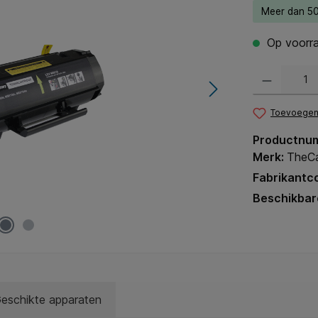
Meer dan 50
Op voorra
Producthoeveel
Toevoegen 
Productnu
Merk:
TheCa
Fabrikantc
Beschikbar
eschikte apparaten