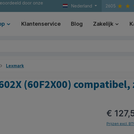
beoordeeld door onze
Nederland
2605
op
Klantenservice
Blog
Zakelijk
K
Lexmark
602X (60F2X00) compatibel,
€ 127,
Prijzen excl. B