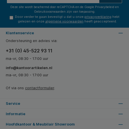
Deze site wordt beschermd door reCAPTCHA en de Google
Privacybeleid
en
Gebruiksvoorwaarden
zijn van toepassing.
Door verder te gaan bevestigt u dat u onze
privacyverklaring
hebt
gelezen en onze
algemene voorwaarden
heeft geaccepteerd.
Klantenservice
Ondersteuning en advies via:
+31 (0) 45-522 93 11
ma-vr, 08:30 - 17:00 uur
info@kantoorartikelen.nl
ma-vr, 08:30 - 17:00 uur
Of via ons
contactformulier
.
Service
Informatie
Hoofdkantoor & Meubilair Showroom