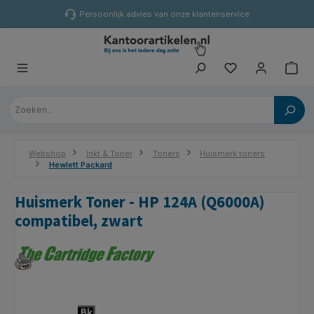
hoofdinhoud
Persoonlijk advies van onze klantenservice
Webshop
Inkt & Toner
Toners
Huismerk toners
Hewlett Packard
Huismerk Toner - HP 124A (Q6000A)
compatibel, zwart
Afbeeldingengalerij overslaan