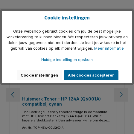
Cookie instellingen
Productgalerij overslaan
Gerelateerd
Onze webshop gebruikt cookies om jou de best mogelijke
500+ op voorraad
5
winkelervaring te kunnen bieden. We respecteren jouw privacy en
delen jouw gegevens niet met derden. Je kunt jouw keuze in het
gebruik van cookies op elk moment wijzigen.
Meer informatie
Huidige instellingen opslaan
Cookie instellingen
Alle cookies accepteren
Huismerk Toner - HP 124A (Q6001A)
Hu
compatibel, cyaan
co
e
The Cartridge Factory tonercartridge is compatible
The
met HP (Hewlett Packard) 124A (Q6001A). Wil je
met
e
lagere afdrukkosten? Dan adviseren wij je om deze
lag
 te
tonercartridge aan te schaffen. De beste keuze om te
ton
Art. Nr.:
TCF-HEW-COLQ6001A
Art.
besparen op je printkosten.Deze tonercartridge is
bes
 HP
uitwisselbaar met de originele tonercartridge van HP
uit