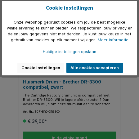
Productgalerij overslaan
Gerelateerd
Cookie instellingen
Onze webshop gebruikt cookies om jou de best mogelijke
winkelervaring te kunnen bieden. We respecteren jouw privacy en
delen jouw gegevens niet met derden. Je kunt jouw keuze in het
gebruik van cookies op elk moment wijzigen.
Meer informatie
Huidige instellingen opslaan
Cookie instellingen
Alle cookies accepteren
Huismerk Drum - Brother DR-3300
compatibel, zwart
The Cartridge Factory drumunit is compatibel met
Brother DR-3300. Wil je lagere afdrukkosten? Dan
adviseren wij je om deze drumunit aan te schaffen.
De beste keuze om te besparen op printkosten. Deze
Art. Nr.:
TCF-BRO-DR3300
drumunit is uitwisselbaar met de originele drumunit
DR3300 van Brother en voldoet aan de hoogste
€ 39,00*
eisen die de zakelijke gebruiker van een huismerk
product mag verwachten. Gecontroleerd in een
Nederlandse productieomgeving voor een 100%
kwaliteitsgarantie. Kleur: zwartCapaciteit: 30.000
In de winkelmand
afdrukken.LET OP! Dit is geen tonercartridge maar