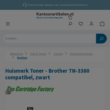
hoofdinhoud
Persoonlijk advies van onze klantenservice
Webshop
Inkt & Toner
Toners
Huismerk toners
Brother
Huismerk Toner - Brother TN-3380
compatibel, zwart
Afbeeldingengalerij overslaan