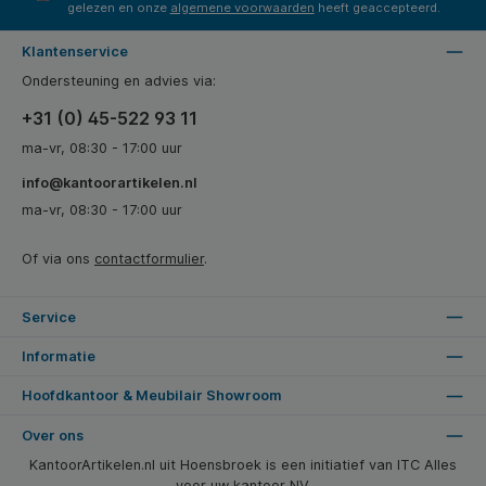
gelezen en onze
algemene voorwaarden
heeft geaccepteerd.
Klantenservice
Ondersteuning en advies via:
+31 (0) 45-522 93 11
ma-vr, 08:30 - 17:00 uur
info@kantoorartikelen.nl
ma-vr, 08:30 - 17:00 uur
Of via ons
contactformulier
.
Service
Informatie
Hoofdkantoor & Meubilair Showroom
Over ons
KantoorArtikelen.nl uit Hoensbroek is een initiatief van ITC Alles
voor uw kantoor NV.