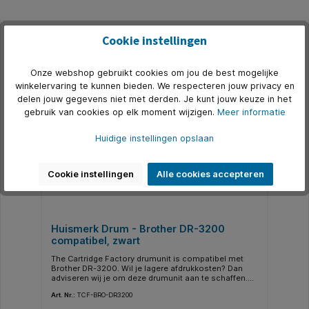
Cookie instellingen
Productgalerij overslaan
Gerelateerd
Onze webshop gebruikt cookies om jou de best mogelijke
winkelervaring te kunnen bieden. We respecteren jouw privacy en
delen jouw gegevens niet met derden. Je kunt jouw keuze in het
gebruik van cookies op elk moment wijzigen.
Meer informatie
Huidige instellingen opslaan
Cookie instellingen
Alle cookies accepteren
Huismerk Drum - Brother DR-3200
compatibel, zwart
The Cartridge Factory drumunit is compatibel met
Brother DR-3200. Wil je lagere afdrukkosten? Dan
adviseren wij je om deze drumunit aan te schaffen.
De beste keuze om te besparen op printkosten. Deze
Art. Nr.:
TCF-BRO-DR3200
drumunit is uitwisselbaar met de originele drumunit
DR3200 van Brother en voldoet aan de hoogste