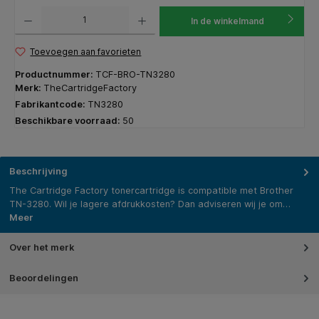
Producthoeveelheid: Voer de gewenste hoeveelheid in of gebruik de knoppen om de hoeveelhe
In de winkelmand
Toevoegen aan favorieten
Productnummer:
TCF-BRO-TN3280
Merk:
TheCartridgeFactory
Fabrikantcode:
TN3280
Beschikbare voorraad:
50
Beschrijving
The Cartridge Factory tonercartridge is compatible met Brother
TN-3280. Wil je lagere afdrukkosten? Dan adviseren wij je om…
Meer
Over het merk
Beoordelingen