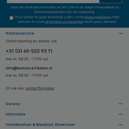
Deze site wordt beschermd door reCAPTCHA en de Google
Privacybeleid
en
Gebruiksvoorwaarden
zijn van toepassing.
Door verder te gaan bevestigt u dat u onze
privacyverklaring
hebt
gelezen en onze
algemene voorwaarden
heeft geaccepteerd.
Klantenservice
Ondersteuning en advies via:
+31 (0) 45-522 93 11
ma-vr, 08:30 - 17:00 uur
info@kantoorartikelen.nl
ma-vr, 08:30 - 17:00 uur
Of via ons
contactformulier
.
Service
Informatie
Hoofdkantoor & Meubilair Showroom