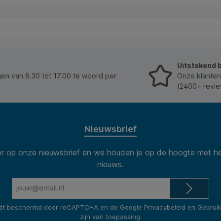
3.000 afdrukken* en is daarmee ideaal voor zowel
zakelijke gebruikers als thuiswerkers die niet te veel
printen en willen besparen zonder concessies te
doen aan kwaliteit. Print je veel? Neem dan TCF-
HEW-CF259X-C. Voorzien van een nieuwe chip Deze
TCF-HEW-CF259A-C compatible tonercartridge is
uitgerust met een volledig nieuwe smartchip.
Uitstekend 
Hierdoor blijven alle printerfuncties en slimme
meldingen normaal werken en profiteer je van
n van 8.30 tot 17.00 te woord per
Onze klanten
dezelfde gebruikservaring als bij een originele
(2400+ revie
cartridge. Waarom kiezen voor deze HP CF259A
compatible toner? Geschikt als vervanging voor de
originele HP 59A (CF259A) Hoge afdrukkwaliteit met
scherpe tekst en professionele resultaten Nieuwe
chip voor volledige compatibiliteit en functionaliteit
Nieuwsbrief
Aanzienlijk lagere kosten per afdruk Kwaliteit
gegarandeerd Deze compatible TCF-HEW-CF259A-
 op onze nieuwsbrief en we houden je op de hoogte met he
C tonercartridge voldoet aan de hoge
tsluitend als referentie gebruikt. Afbeeldingen worden illustratief gebruik
kwaliteitseisen die zakelijke gebruikers mogen
nieuws.
dekking bij continu printen.
verwachten van een alternatief voor originele HP
cartridges. Elke cartridge wordt zorgvuldig
E-
gecontroleerd om een betrouwbare werking en
mailadres*
consistente afdrukkwaliteit te garanderen. 100%
rdt beschermd door reCAPTCHA en de Google
tevredenheidsgarantie: niet goed, geld terug.
Privacybeleid
en
Gebrui
Bespaar direct op je printkosten met deze
zijn van toepassing.