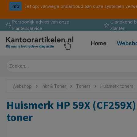
Info
Let op: vanwege onderhoud aan onze systemen verwer
oekopdracht
Ga naar de hoofdnavigatie
Persoonlijk advies van onze
Uitstekend 
klantenservice
klanten
Home
Websh
Webshop
Inkt & Toner
Toners
Huismerk toners
Huismerk HP 59X (CF259X) 
toner