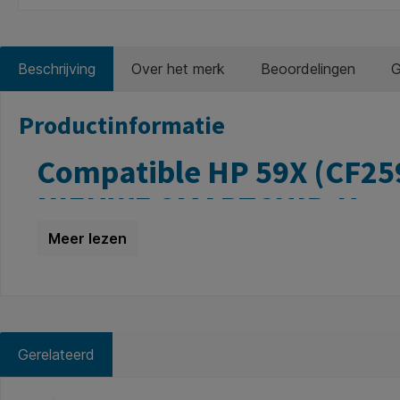
Beschrijving
Over het merk
Beoordelingen
G
Productinformatie
Compatible HP 59X (CF25
NIEUWE SMARTCHIP. Hoge k
Op zoek naar een voordelig alternatief voor de orig
afdrukkwaliteit, maximale betrouwbaarheid en aanzienlij
Dankzij de hoge paginacapaciteit van 10.000 afdrukken*
zonder concessies te doen aan kwaliteit.
Gerelateerd
Voorzien van een nieuwe chip