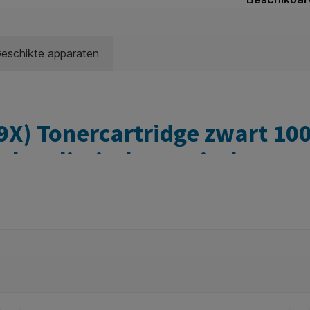
eschikte apparaten
9X) Tonercartridge zwart 10
waliteit, lage printkosten
inele HP 59X (CF259X) tonercartridge? Deze TCF-HEW-CF259X
k lagere printkosten dan het origineel.
 is deze cartridge ideaal voor zowel zakelijke gebruikers als