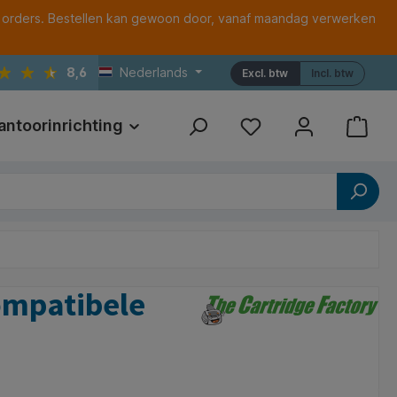
 orders. Bestellen kan gewoon door, vanaf maandag verwerken
8,6
Nederlands
Excl. btw
Incl. btw
antoorinrichting
Print
Referenties
ompatibele