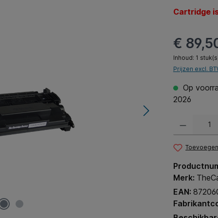
Cartridge i
€ 89,5
Inhoud:
1 stuk(s
Prijzen excl. B
Op voorraa
2026
Producthoeveel
Toevoegen 
Productnu
Merk:
TheCa
EAN:
87206
Fabrikantc
Beschikbar