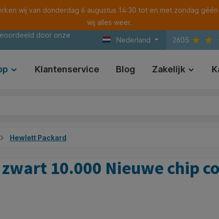
ken wij van donderdag 6 augustus 14:30 tot en met zondag géén
wij alles weer.
beoordeeld door onze
Nederland
2605
op
Klantenservice
Blog
Zakelijk
K
Hewlett Packard
zwart 10.000 Nieuwe chip c