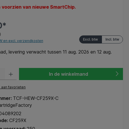
s voorzien van nieuwe SmartChip.
0*
)
Excl. btw
Incl. btw
TW en excl. verzendkosten
d, levering verwacht tussen 11 aug. 2026 en 12 aug.
heid: Voer de gewenste hoeveelheid in of gebruik de knoppen om de hoeve
In de winkelmand
aan favorieten
mmer:
TCF-HEW-CF259X-C
rtridgeFactory
04089202
ode:
CF259X
e voorraad:
250