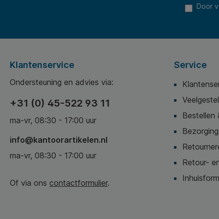
betrouwbare compatible TCF-HEW-CF259A
Door v
tonercartridge. Onder andere geschikt voor de
volgende printers: HP LaserJet Pro M304n HP
LaserJet Pro M304dn HP LaserJet Pro M304 HP
LaserJet Pro M404 HP LaserJet Pro M404n HP
LaserJet Pro M404dn HP LaserJet Pro M404dw HP
LaserJet Pro MFP M428 HP LaserJet Pro MFP
Klantenservice
Service
M428dw HP LaserJet Pro MFP M428fdn HP LaserJet
Pro MFP M428fdw De gebruikte merknamen,
Ondersteuning en advies via:
machineaanduidingen en handelsmerken zijn
Klantense
uitsluitend als referentie gebruikt. Afbeeldingen
Veelgeste
worden illustratief gebruikt. Alle eventuele rechten
+31 (0) 45-522 93 11
hiervan liggen bij hun respectievelijke eigenaren.
Bestellen 
Aangegeven capaciteit is gemeten op basis van 5%
ma-vr, 08:30 - 17:00 uur
paginadekking bij continu printen.
Bezorging,
info@kantoorartikelen.nl
Retournere
ma-vr, 08:30 - 17:00 uur
Retour- en
Inhuisform
Of via ons
contactformulier
.