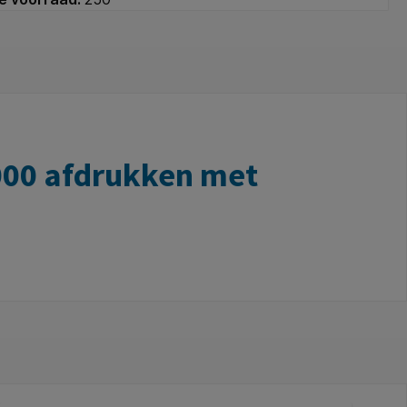
000 afdrukken met
-C compatible tonercartridge biedt een goede
 thuiswerkers die veel printen en willen besparen