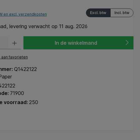
Excl. btw
Incl. btw
TW en excl. verzendkosten
ad, levering verwacht op 11 aug. 2026
heid: Voer de gewenste hoeveelheid in of gebruik de knoppen om de hoeve
In de winkelmand
aan favorieten
mmer:
Q1422122
 Paper
422122
ode:
71900
e voorraad:
250