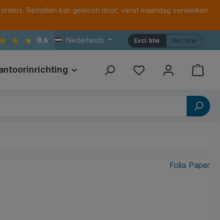
 orders. Bestellen kan gewoon door, vanaf maandag verwerken
8,6
Nederlands
Excl. btw
Incl. btw
antoorinrichting
Print
Referenties
Folia Paper