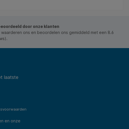
vanaf 3 jaar. Of je nu thuis of op school creatief
bezig bent, met Qrea hobbylijm werk je zorgeloos
en schoon. Kenmerken: * Inhoud: 100 ml. * Kleur: wit
(droogt transparant op). * Basis: PVA
(polyvinylacetaat). * Eigenschappen: gladde textuur,
beoordeeld door onze klanten
sneldrogend, sterke hechting. * Veiligheid: geschikt
vanaf 3 jaar. * Samenstelling: 100% vegan, glutenvrij
 waarderen ons en beoordelen ons gemiddeld met een 8.6
en oplosmiddelvrij. * Toepassing: ideaal voor papier,
ws).
karton, hout, textiel en lichte materialen. *
Geproduceerd in Nederland. * Aanvullende
gevareninformatie: EUH208: Bevat CIT/MIT (5-
chloro-2-methyl-2H-isothiazol-3-one en 2-methyl-
2H-isothiazol-3-one)(55965-84-9), BIT (1,2-
benzisothiazolin-3-one)(2634-33-5). Kan een
allergische reactie veroorzaken. Bevat DMDMH. Kan
t laatste
een allergische reactie veroorzaken.
ksvoorwaarden
en en onze