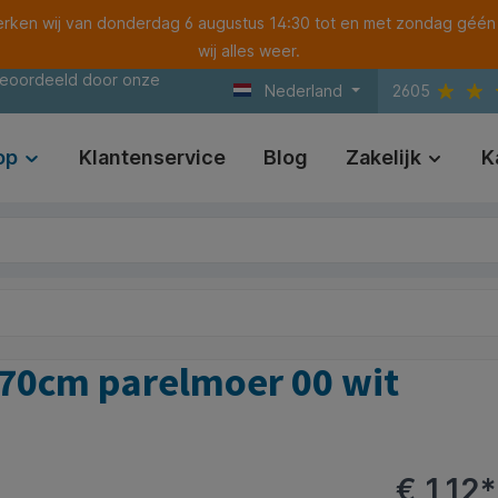
ken wij van donderdag 6 augustus 14:30 tot en met zondag géén
wij alles weer.
beoordeeld door onze
Nederland
2605
op
Klantenservice
Blog
Zakelijk
K
x70cm parelmoer 00 wit
€ 1,12*