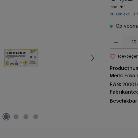
Inhoud:
1
Prijzen excl. B
Op voorra
Producthoeveel
Toevoegen 
Productnu
Merk:
Folia
EAN:
20001
Fabrikantc
Beschikbar