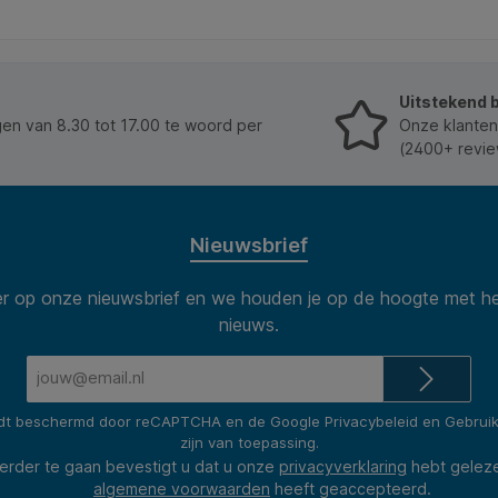
bewuste en veilige keuze voor thuis, school of
creatieve workshops. Kenmerken: * Inhoud: 100 ml. *
Toepassing: geschikt voor papier, karton, stof en
knutselmaterialen. * Eigenschappen: transparant,
sneldrogend, sterke hechting. * Veiligheid: geschikt
Uitstekend 
vanaf 3 jaar, geurloos, niet-ontvlambaar. *
Wasbaarheid: uitwasbaar uit kleding (tot 40 °C) en
n van 8.30 tot 17.00 te woord per
Onze klanten
van huid met koud water. * Samenstelling: 100%
(2400+ revie
vegan, glutenvrij en oplosmiddelvrij. * Geproduceerd
in Nederland. * Aanvullende gevareninformatie:
EUH208: Bevat BIT (1,2-benzisothiazolin-3-one)
(2634-33-5), CIT/MIT (5-chloro-2-methyl-2H-
isothiazol-3-one en 2-methyl-2H-isothiazol-3-one)
Nieuwsbrief
(55965-84-9). Kan een allergische reactie
veroorzaken. Bevat DMDMH. Kan een allergische
 op onze nieuwsbrief en we houden je op de hoogte met he
reactie veroorzaken.
nieuws.
E-
mailadres*
rdt beschermd door reCAPTCHA en de Google
Privacybeleid
en
Gebrui
zijn van toepassing.
erder te gaan bevestigt u dat u onze
privacyverklaring
hebt gelez
algemene voorwaarden
heeft geaccepteerd.