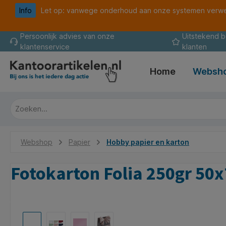
Info
Let op: vanwege onderhoud aan onze systemen verwer
oekopdracht
Ga naar de hoofdnavigatie
Persoonlijk advies van onze
Uitstekend 
klantenservice
klanten
Home
Websh
Webshop
Papier
Hobby papier en karton
Fotokarton Folia 250gr 50
Afbeeldingengalerij overslaan