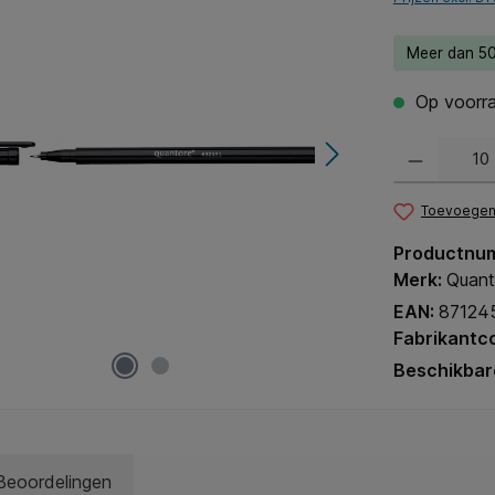
Meer dan 50
Op voorra
Producthoeveel
Toevoegen 
Productnu
Merk:
Quant
EAN:
87124
Fabrikantc
Beschikbar
Beoordelingen