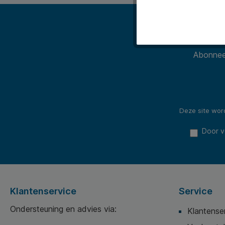
Abonneer
Deze site wo
Door v
Klantenservice
Service
Ondersteuning en advies via:
Klantense