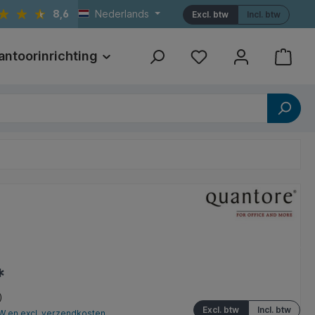
8,6
Nederlands
Excl. btw
Incl. btw
antoorinrichting
Print
Referenties
*
)
Excl. btw
Incl. btw
TW en excl. verzendkosten