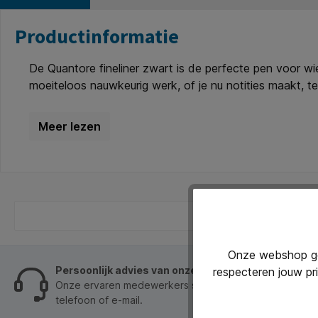
Productinformatie
De Quantore fineliner zwart is de perfecte pen voor wi
moeiteloos nauwkeurig werk, of je nu notities maakt, te
direct in het oog springt. Dankzij de dop met kliksluiti
maak je altijd een professionele indruk. Kenmerken: * Ty
Dop: met kliksluiting.
Onze webshop geb
Persoonlijk advies van onze klantenservice
respecteren jouw pr
Onze ervaren medewerkers staan je graag op werkdage
telefoon of e-mail.