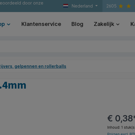
beoordeeld door onze
Nederland
2605
op
Klantenservice
Blog
Zakelijk
K
ijvers, gelpennen en rollerballs
 0.4mm
€ 0,38
Inhoud:
1 stuk(s
Prijzen excl. B