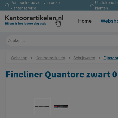
Persoonlijk advies van onze
Uitstekend 
oekopdracht
Ga naar de hoofdnavigatie
klantenservice
klanten
Home
Websh
Webshop
Kantoorartikelen
Schrijfwaren
Fijnschr
Fineliner Quantore zwart
Afbeeldingengalerij overslaan