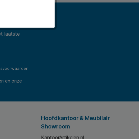
t laatste
ksvoorwaarden
en en onze
Hoofdkantoor & Meubilair
Showroom
KantoorArtikelen.nl