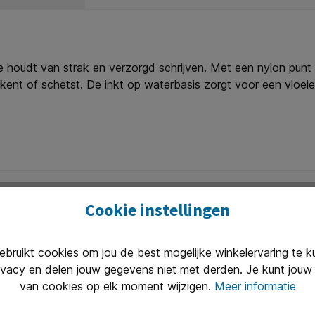
e houdt van strak en verzorgd schrijven. Met een nylon punt 
kent of schetst. De inkt op waterbasis zorgt voor een vloeiend
ng blijft de punt beschermd en voorkom je uitdroging. Of je nu
pe: fineliner zwart. * Punt: rond. * Schrijfbreedte: 0,4mm. *
Cookie instellingen
ruikt cookies om jou de best mogelijke winkelervaring te 
Uitstekend 
ivacy en delen jouw gegevens niet met derden. Je kunt jouw 
n van 8.30 tot 17.00 te woord per
Onze klanten
van cookies op elk moment wijzigen.
Meer informatie
(2400+ revie