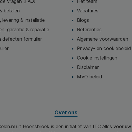
lde vragen (FAQ)
Het team
& betalen
Vacatures
 levering & installatie
Blogs
n, garantie & reparatie
Referenties
 defecten formulier
Algemene voorwaarden
ulier
Privacy- en cookiebeleid
Cookie instellingen
Disclaimer
MVO beleid
Over ons
elen.nl uit Hoensbroek is een initiatief van ITC Alles voor u