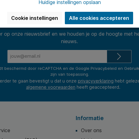
Huidige instellingen opslaan
Cookie instellingen
Alle cookies accepteren
Nieuwsbrief
 op onze nieuwsbrief en we houden je op de hoogte met he
nieuws.
E-
mailadres*
rdt beschermd door reCAPTCHA en de Google
Privacybeleid
en
Gebrui
zijn van toepassing.
erder te gaan bevestigt u dat u onze
privacyverklaring
hebt gelez
algemene voorwaarden
heeft geaccepteerd.
Informatie
rvice
Over ons