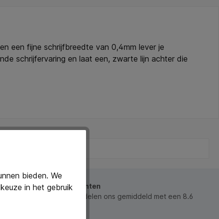
en een fijne schrijfbreedte van 0,4mm lever je
e schrijfervaring en laat een, zwarte lijn achter die
 thuis, op school of op kantoor werkt, met deze fineliner
 Puntmateriaal: nylon. * Inktsoort: op waterbasis. *
kunnen bieden. We
beoordeeld door onze klanten
keuze in het gebruik
 waarderen ons en beoordelen ons gemiddeld met een 8.6
ws).