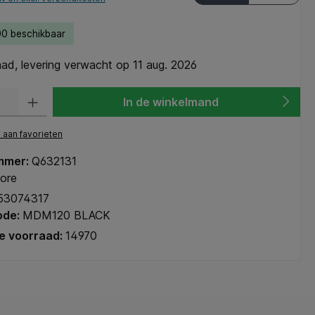
0 beschikbaar
ad, levering verwacht op 11 aug. 2026
heid: Voer de gewenste hoeveelheid in of gebruik de knoppen om de hoeve
In de winkelmand
aan favorieten
mmer:
Q632131
ore
53074317
ode:
MDM120 BLACK
e voorraad:
14970