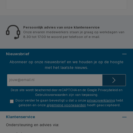
Persoonlijk advies van onze klantenservice
Onze ervaren medewerkers staan je graag op werkdagen van
8.30 tot 17.00 te woord per telefoon of e-mail.
Nieuwsbrief
Abonneer op onze nieuwsbrief en we houden je op de hoogte
met het laatste nieuws.
E-
mailadres*
Deze site wordt beschermd door reCAPTCHA en de Google
Privacybeleid
en
Gebruiksvoorwaarden
zijn van toepassing.
Door verder te gaan bevestigt u dat u onze
privacyverklaring
hebt
gelezen en onze
algemene voorwaarden
heeft geaccepteerd.
Klantenservice
Ondersteuning en advies via: