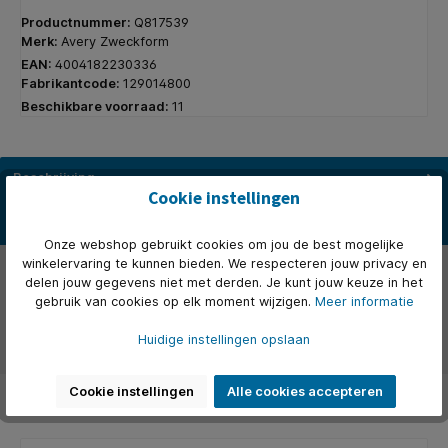
Productnummer:
Q817539
Merk:
Avery Zweckform
EAN:
4004182230336
Fabrikantcode:
129014800
Beschikbare voorraad:
11
Beschrijving
Cookie instellingen
* Zelfklevende etiketten op A4-vellen. * Geschikt voor inkjet-,
laserprinters en kopieermachines. * Vlekvrij afdrukresultaat…
Meer
Onze webshop gebruikt cookies om jou de best mogelijke
winkelervaring te kunnen bieden. We respecteren jouw privacy en
Eigenschappen
delen jouw gegevens niet met derden. Je kunt jouw keuze in het
gebruik van cookies op elk moment wijzigen.
Meer informatie
Over het merk
Huidige instellingen opslaan
Beoordelingen
Cookie instellingen
Alle cookies accepteren