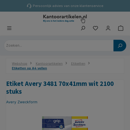
hoofdinhoud
Persoonlijk advies van onze klantenservice
Webshop
Kantoorartikelen
Etiketten
Etiketten op A4 vellen
Etiket Avery 3481 70x41mm wit 2100
stuks
Avery Zweckform
Afbeeldingengalerij overslaan