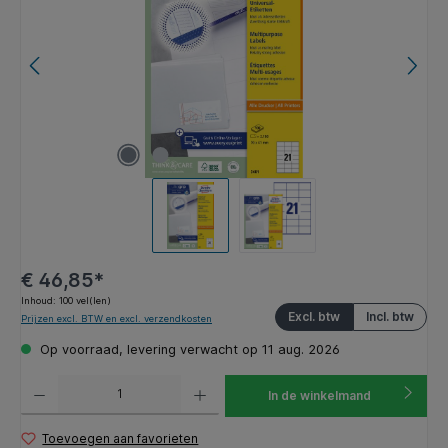
€ 46,85*
Inhoud:
100 vel(len)
Excl. btw
Incl. btw
Prijzen excl. BTW en excl. verzendkosten
Op voorraad, levering verwacht op 11 aug. 2026
Producthoeveelheid: Voer de gewenste hoeveelheid in of gebruik de knoppen om de hoeveelhe
In de winkelmand
Toevoegen aan favorieten