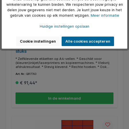
winkelervaring te kunnen bieden. We respecteren jouw privacy en
delen jouw gegevens niet met derden. Je kunt jouw keuze in het
gebruik van cookies op elk moment wijzigen.
Meer informatie
Huidige instellingen opslaan
Cookie instellingen
Alle cookies accepteren
Etiket Avery 3427-200 105x74mm wit 1600
stuks
* Zelfklevende etiketten op A4-vellen. * Geschikt voor
(kleuren)inkjet/laserprinters en kopieermachines. * Vlekvrij
afdrukresultaat. * Stevig klevend. * Rechte hoeken. * Ook
geschikt voor kopieermachines. * Perfect afdrukresultaat. *
Art. Nr.:
Q817763
Gegarandeerd storingvrije doorvoer. * FSC-gecertificeerd. *
Zuurvrij. * Gratis online templates en ontwerpsoftware
€ 91,44*
beschikbaar op http://www.avery.eu.
In de winkelmand