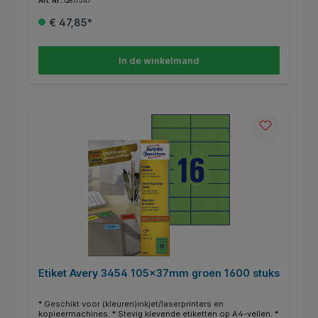
Art. Nr.:
Q817547
om documenten, boeken en andere voorwerpen te
archiveren en organiseren. * Gratis online templates en
€ 47,85*
ontwerpsoftware beschikbaar op http://www.avery.eu.
In de winkelmand
Etiket Avery 3454 105x37mm groen 1600 stuks
* Geschikt voor (kleuren)inkjet/laserprinters en
kopieermachines. * Stevig klevende etiketten op A4-vellen. *