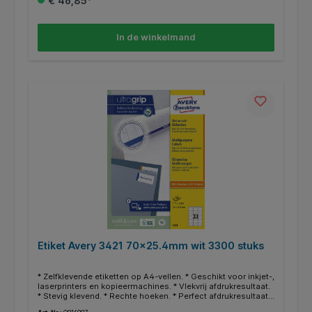
€ 46,85*
http://www.avery.eu.
In de winkelmand
Etiket Avery 3421 70x25.4mm wit 3300 stuks
* Zelfklevende etiketten op A4-vellen. * Geschikt voor inkjet-,
laserprinters en kopieermachines. * Vlekvrij afdrukresultaat.
* Stevig klevend. * Rechte hoeken. * Perfect afdrukresultaat
door nieuwe ultragrip technologie. * Gegarandeerd