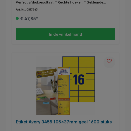
Perfect afdrukresultaat. * Rechte hoeken. * Gekleurde
etiketten werken attentieverhogend. * Uitstekend geschikt
Art. Nr.:
Q817545
om documenten, boeken en andere voorwerpen te
archiveren en organiseren. * Gratis online templates en
€ 47,85*
ontwerpsoftware beschikbaar op http://www.avery.eu.
In de winkelmand
Etiket Avery 3455 105x37mm geel 1600 stuks