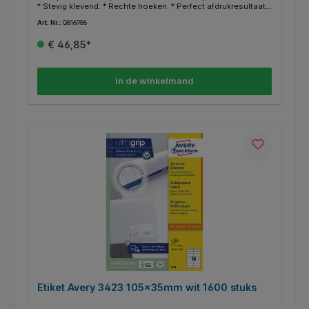
* Stevig klevend. * Rechte hoeken. * Perfect afdrukresultaat
door nieuwe ultragrip technologie. * Gegarandeerd
Art. Nr.:
Q816986
storingvrije doorvoer. * FSC-gecertificeerd. * Zuurvrij. *
TGratis online templates en ontwerpsoftware beschikbaar
€ 46,85*
op http://www.avery.eu.
In de winkelmand
Etiket Avery 3423 105x35mm wit 1600 stuks