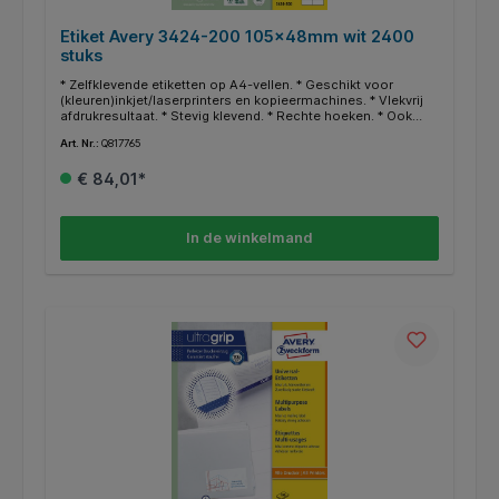
Etiket Avery 3424-200 105x48mm wit 2400
stuks
* Zelfklevende etiketten op A4-vellen. * Geschikt voor
(kleuren)inkjet/laserprinters en kopieermachines. * Vlekvrij
afdrukresultaat. * Stevig klevend. * Rechte hoeken. * Ook
geschikt voor kopieermachines. * Perfect afdrukresultaat. *
Art. Nr.:
Q817765
Gegarandeerd storingvrije doorvoer. * FSC-gecertificeerd. *
Zuurvrij. * Gratis online templates en ontwerpsoftware
€ 84,01*
beschikbaar op http://www.avery.eu.
In de winkelmand