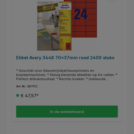
Etiket Avery 3448 70x37mm rood 2400 stuks
* Geschikt voor (kleuren)inkjet/laserprinters en
kopieermachines. * Stevig klevende etiketten op A4-vellen. *
Perfect afdrukresultaat. * Rechte hoeken. * Gekleurde
etiketten werken attentieverhogend. * Uitstekend geschikt
Art. Nr.:
Q817012
om documenten, boeken en andere voorwerpen te
archiveren en organiseren. * Gratis online templates en
€ 47,57*
ontwerpsoftware beschikbaar op http://www.avery.eu.
In de winkelmand