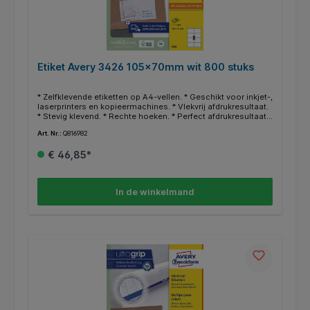
Etiket Avery 3426 105x70mm wit 800 stuks
* Zelfklevende etiketten op A4-vellen. * Geschikt voor inkjet-,
laserprinters en kopieermachines. * Vlekvrij afdrukresultaat.
* Stevig klevend. * Rechte hoeken. * Perfect afdrukresultaat
door nieuwe ultragrip technologie. * Gegarandeerd
Art. Nr.:
Q816982
storingvrije doorvoer. * FSC-gecertificeerd. * Zuurvrij. * Gratis
online templates en ontwerpsoftware beschikbaar op
€ 46,85*
http://www.avery.eu.
In de winkelmand