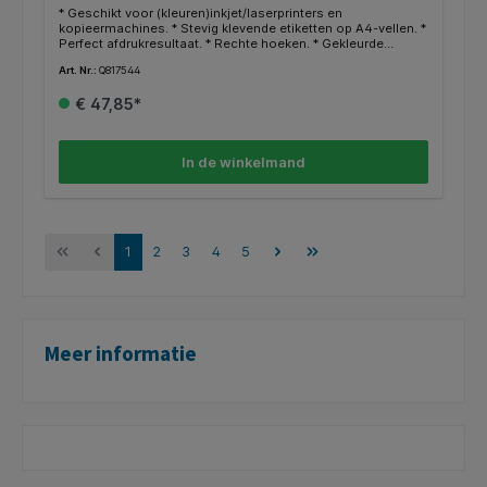
* Geschikt voor (kleuren)inkjet/laserprinters en
kopieermachines. * Stevig klevende etiketten op A4-vellen. *
Perfect afdrukresultaat. * Rechte hoeken. * Gekleurde
etiketten werken attentieverhogend. * Uitstekend geschikt
Art. Nr.:
Q817544
om documenten, boeken en andere voorwerpen te
archiveren en organiseren. * Gratis online templates en
€ 47,85*
ontwerpsoftware beschikbaar op http://www.avery.eu.
In de winkelmand
1
2
3
4
5
Meer informatie