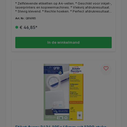
* Zelfklevende etiketten op A4-vellen. * Geschikt voor inkjet-,
laserprinters en kopieermachines. * Vlekvrij afdrukresultaat.
* Stevig klevend. * Rechte hoeken. * Perfect afdrukresultaat
door nieuwe ultragrip technologie. * Gegarandeerd
Art. Nr.:
Q816985
storingvrije doorvoer. * FSC-gecertificeerd. * Zuurvrij. *
TGratis online templates en ontwerpsoftware beschikbaar
€ 46,85*
op http://www.avery.eu.
In de winkelmand