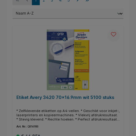
1
2
3
4
5
Etiket Avery 3420 70x16.9mm wit 5100 stuks
* Zelfklevende etiketten op A4-vellen. * Geschikt voor inkjet-,
laserprinters en kopieermachines. * Vlekvrij afdrukresultaat.
* Stevig klevend. * Rechte hoeken. * Perfect afdrukresultaat
door nieuwe ultragrip technologie. * Gegarandeerd
Art. Nr.:
Q816988
storingvrije doorvoer. * FSC-gecertificeerd. * Zuurvrij. * Gratis
online templates en ontwerpsoftware beschikbaar op