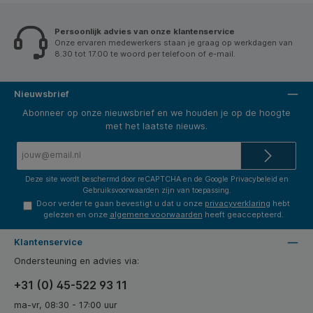
Persoonlijk advies van onze klantenservice
Onze ervaren medewerkers staan je graag op werkdagen van
8.30 tot 17.00 te woord per telefoon of e-mail.
Nieuwsbrief
Abonneer op onze nieuwsbrief en we houden je op de hoogte
met het laatste nieuws.
E-
mailadres*
Deze site wordt beschermd door reCAPTCHA en de Google
Privacybeleid
en
Gebruiksvoorwaarden
zijn van toepassing.
Door verder te gaan bevestigt u dat u onze
privacyverklaring
hebt
gelezen en onze
algemene voorwaarden
heeft geaccepteerd.
Klantenservice
Ondersteuning en advies via:
+31 (0) 45-522 93 11
ma-vr, 08:30 - 17:00 uur