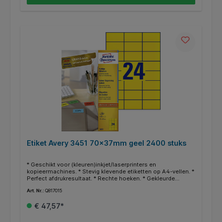
Etiket Avery 3451 70x37mm geel 2400 stuks
* Geschikt voor (kleuren)inkjet/laserprinters en
kopieermachines. * Stevig klevende etiketten op A4-vellen. *
Perfect afdrukresultaat. * Rechte hoeken. * Gekleurde
etiketten werken attentieverhogend. * Uitstekend geschikt
Art. Nr.:
Q817015
om documenten, boeken en andere voorwerpen te
archiveren en organiseren. * Gratis online templates en
€ 47,57*
ontwerpsoftware beschikbaar op http://www.avery.eu.