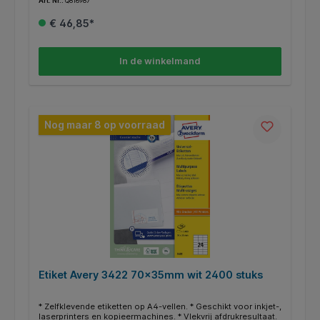
Art. Nr.:
Q816987
storingvrije doorvoer. * FSC-gecertificeerd. * Zuurvrij. * Gratis
online templates en ontwerpsoftware beschikbaar op
€ 46,85*
http://www.avery.eu.
In de winkelmand
Nog maar 8 op voorraad
Etiket Avery 3422 70x35mm wit 2400 stuks
* Zelfklevende etiketten op A4-vellen. * Geschikt voor inkjet-,
laserprinters en kopieermachines. * Vlekvrij afdrukresultaat.