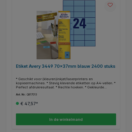
Etiket Avery 3449 70x37mm blauw 2400 stuks
* Geschikt voor (kleuren)inkjet/laserprinters en
kopieermachines. * Stevig klevende etiketten op A4-vellen. *
Perfect afdrukresultaat. * Rechte hoeken. * Gekleurde
etiketten werken attentieverhogend. * Uitstekend geschikt
Art. Nr.:
Q817013
om documenten, boeken en andere voorwerpen te
archiveren en organiseren. * Gratis online templates en
€ 47,57*
ontwerpsoftware beschikbaar op http://www.avery.eu.
In de winkelmand