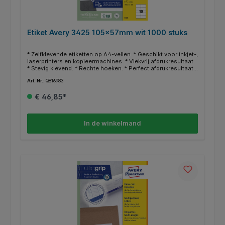
Etiket Avery 3425 105x57mm wit 1000 stuks
* Zelfklevende etiketten op A4-vellen. * Geschikt voor inkjet-,
laserprinters en kopieermachines. * Vlekvrij afdrukresultaat.
* Stevig klevend. * Rechte hoeken. * Perfect afdrukresultaat
door nieuwe ultragrip technologie. * Gegarandeerd
Art. Nr.:
Q816983
storingvrije doorvoer. * FSC-gecertificeerd. * Zuurvrij. * Gratis
online templates en ontwerpsoftware beschikbaar op
€ 46,85*
http://www.avery.eu.
In de winkelmand