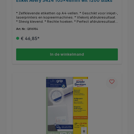
Etiket Avery 3424 105x48mm wit 1200 stuks
* Zelfklevende etiketten op A4-vellen. * Geschikt voor inkjet-,
laserprinters en kopieermachines. * Vlekvrij afdrukresultaat.
* Stevig klevend. * Rechte hoeken. * Perfect afdrukresultaat
door nieuwe ultragrip technologie. * Gegarandeerd
Art. Nr.:
Q816984
storingvrije doorvoer. * FSC-gecertificeerd. * Zuurvrij. * Gratis
online templates en ontwerpsoftware beschikbaar op
€ 46,85*
http://www.avery.eu.
In de winkelmand