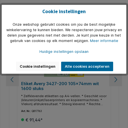
Cookie instellingen
Productgalerij overslaan
Alternatief
Onze webshop gebruikt cookies om jou de best mogelijke
winkelervaring te kunnen bieden. We respecteren jouw privacy en
delen jouw gegevens niet met derden. Je kunt jouw keuze in het
gebruik van cookies op elk moment wijzigen.
Meer informatie
Huidige instellingen opslaan
Cookie instellingen
Alle cookies accepteren
Etiket Avery 3427-200 105x74mm wit
Et
1600 stuks
wi
een
* Zelfklevende etiketten op A4-vellen. * Geschikt voor
* Z
(kleuren)inkjet/laserprinters en kopieermachines. *
Per
s.
Vlekvrij afdrukresultaat. * Stevig klevend. * Rechte
kop
hoeken. * Ook geschikt voor kopieermachines. *
kle
Art. Nr.:
Q817763
Art.
Perfect afdrukresultaat. * Gegarandeerd storingvrije
loo
 70
doorvoer. * FSC-gecertificeerd. * Zuurvrij. * Gratis
ste
€ 91,44*
ien
online templates en ontwerpsoftware beschikbaar
vla
op http://www.avery.eu.
Pro