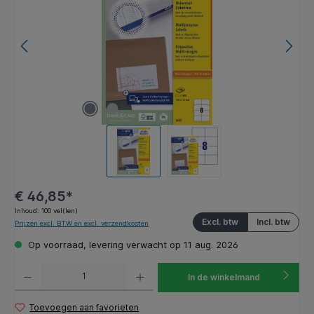
€ 46,85*
Inhoud:
100 vel(len)
Excl. btw
Incl. btw
Prijzen excl. BTW en excl. verzendkosten
Op voorraad, levering verwacht op 11 aug. 2026
Producthoeveelheid: Voer de gewenste hoeveelheid in of gebruik de knoppen om de hoeveelhe
In de winkelmand
Toevoegen aan favorieten