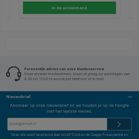
las
n
doo
In de winkelmand
ing
gel
in 
eti
hec
Mil
FSC
ww
C.
Persoonlijk advies van onze klantenservice
Onze ervaren medewerkers staan je graag op werkdagen van
8.30 tot 17.00 te woord per telefoon of e-mail.
Nieuwsbrief
Abonneer op onze nieuwsbrief en we houden je op de hoogte
met het laatste nieuws.
E-
mailadres*
Deze site wordt beschermd door reCAPTCHA en de Google
Privacybeleid
en