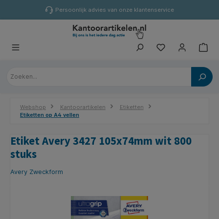
hoofdinhoud
Persoonlijk advies van onze klantenservice
Webshop
Kantoorartikelen
Etiketten
Etiketten op A4 vellen
Etiket Avery 3427 105x74mm wit 800
stuks
Avery Zweckform
Afbeeldingengalerij overslaan