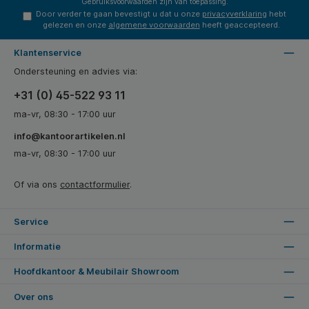
Gebruiksvoorwaarden
zijn van toepassing.
Door verder te gaan bevestigt u dat u onze
privacyverklaring
hebt
gelezen en onze
algemene voorwaarden
heeft geaccepteerd.
Klantenservice
Ondersteuning en advies via:
+31 (0) 45-522 93 11
ma-vr, 08:30 - 17:00 uur
info@kantoorartikelen.nl
ma-vr, 08:30 - 17:00 uur
Of via ons
contactformulier
.
Service
Informatie
Hoofdkantoor & Meubilair Showroom
Over ons