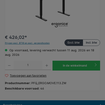
€ 426,02*
Excl. btw
Incl. btw
Prijzen excl. BTW en excl. verzendkosten
Op voorraad, levering verwacht tussen 11 aug. 2026 en 18
aug. 2026
Producthoeveelheid: Voer de gewenste hoeveelheid in of gebruik de knoppen om de hoeveelhe
In de winkelmand
Toevoegen aan favorieten
Productnummer:
PFQ_ERGO.MOVE.113.ZW
Beschikbare voorraad:
46