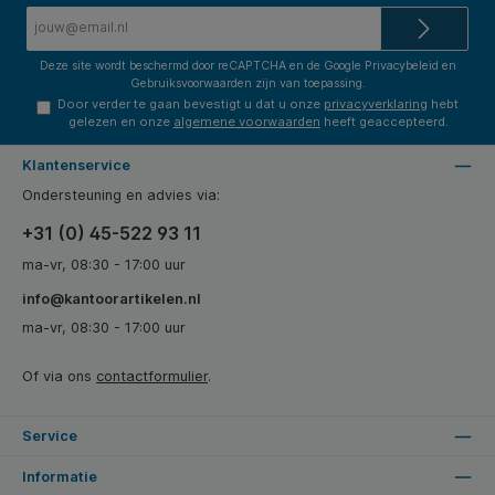
E-
mailadres*
Deze site wordt beschermd door reCAPTCHA en de Google
Privacybeleid
en
Gebruiksvoorwaarden
zijn van toepassing.
Door verder te gaan bevestigt u dat u onze
privacyverklaring
hebt
gelezen en onze
algemene voorwaarden
heeft geaccepteerd.
Klantenservice
Ondersteuning en advies via:
+31 (0) 45-522 93 11
ma-vr, 08:30 - 17:00 uur
info@kantoorartikelen.nl
ma-vr, 08:30 - 17:00 uur
Of via ons
contactformulier
.
Service
Informatie