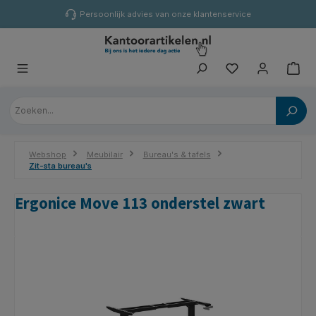
hoofdinhoud
Persoonlijk advies van onze klantenservice
Webshop
Meubilair
Bureau's & tafels
Zit-sta bureau's
Ergonice Move 113 onderstel zwart
Afbeeldingengalerij overslaan