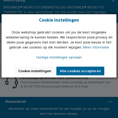
Beschrijving
ERGONICE® MOVE 113 ONDERSTELOns ERGONICE® MOVE 113
ONDERSTEL is een verstelbaar zit-sta-model met een handige,
inklapbare ha…
Meer
Cookie instellingen
Beoordelingen
Onze webshop gebruikt cookies om jou de best mogelijke
winkelervaring te kunnen bieden. We respecteren jouw privacy en
delen jouw gegevens niet met derden. Je kunt jouw keuze in het
gebruik van cookies op elk moment wijzigen.
Meer informatie
Huidige instellingen opslaan
Cookie instellingen
Alle cookies accepteren
Persoonlijk advies van onze klantenservice
Onze ervaren medewerkers staan je graag op werkdagen van
8.30 tot 17.00 te woord per telefoon of e-mail.
Nieuwsbrief
Abonneer op onze nieuwsbrief en we houden je op de hoogte
met het laatste nieuws.