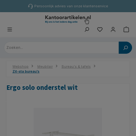
hoofdinhoud
Persoonlijk advies van onze klantenservice
Webshop
Meubilair
Bureau's & tafels
Zit-sta bureau's
Ergo solo onderstel wit
Afbeeldingengalerij overslaan