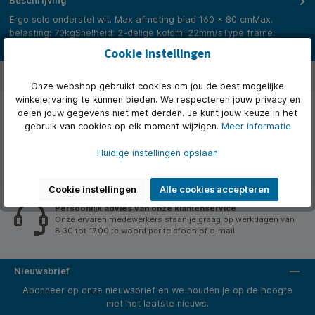
Beschrijving
Ergo solo onderstel wit. Max afmeting blad 160 x 80 cmMax.
belasting: 70kgSnelheid: 2-delige kolom: 22mm/sType frame:
Preass…
Meer
Cookie instellingen
Beoordelingen
Onze webshop gebruikt cookies om jou de best mogelijke
winkelervaring te kunnen bieden. We respecteren jouw privacy en
delen jouw gegevens niet met derden. Je kunt jouw keuze in het
gebruik van cookies op elk moment wijzigen.
Meer informatie
Huidige instellingen opslaan
Cookie instellingen
Alle cookies accepteren
Persoonlijk advies van onze klantenservice
Onze ervaren medewerkers staan je graag op werkdagen van
8.30 tot 17.00 te woord per telefoon of e-mail.
Nieuwsbrief
Abonneer op onze nieuwsbrief en we houden je op de hoogte
met het laatste nieuws.