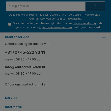
E-
mailadres*
Deze site wordt beschermd door reCAPTCHA en de Google
Privacybeleid
en
Gebruiksvoorwaarden
zijn van toepassing.
Door verder te gaan bevestigt u dat u onze
privacyverklaring
hebt
gelezen en onze
algemene voorwaarden
heeft geaccepteerd.
Klantenservice
Ondersteuning en advies via:
+31 (0) 45-522 93 11
ma-vr, 08:30 - 17:00 uur
info@kantoorartikelen.nl
ma-vr, 08:30 - 17:00 uur
Of via ons
contactformulier
.
Service
Informatie