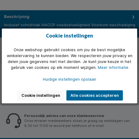
Beschrijving
Inclusief schrijfvlak HACCP voedselveiligheid Voorkom beschadiging
van uw materialen door het gebruik van schuursponsjes met…
Meer
Cookie instellingen
Over het merk
Onze webshop gebruikt cookies om jou de best mogelijke
winkelervaring te kunnen bieden. We respecteren jouw privacy en
Beoordelingen
delen jouw gegevens niet met derden. Je kunt jouw keuze in het
gebruik van cookies op elk moment wijzigen.
Meer informatie
Huidige instellingen opslaan
Cookie instellingen
Alle cookies accepteren
Persoonlijk advies van onze klantenservice
Onze ervaren medewerkers staan je graag op werkdagen van
8.30 tot 17.00 te woord per telefoon of e-mail.