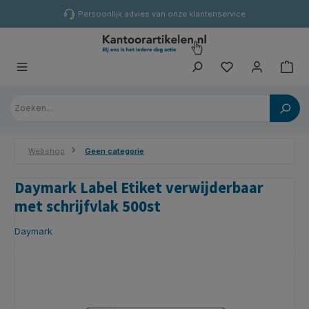
hoofdinhoud
Persoonlijk advies van onze klantenservice
Webshop
Geen categorie
Daymark Label Etiket verwijderbaar
met schrijfvlak 500st
Daymark
Afbeeldingengalerij overslaan