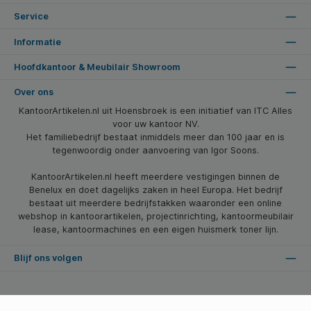
Service
Informatie
Hoofdkantoor & Meubilair Showroom
Over ons
KantoorArtikelen.nl uit Hoensbroek is een initiatief van ITC Alles
voor uw kantoor NV.
Het familiebedrijf bestaat inmiddels meer dan 100 jaar en is
tegenwoordig onder aanvoering van Igor Soons.
KantoorArtikelen.nl heeft meerdere vestigingen binnen de
Benelux en doet dagelijks zaken in heel Europa. Het bedrijf
bestaat uit meerdere bedrijfstakken waaronder een online
webshop in kantoorartikelen, projectinrichting, kantoormeubilair
lease, kantoormachines en een eigen huismerk toner lijn.
Blijf ons volgen
* Alle prijzen zijn excl. btw en excl. verzendkosten, tenzij anders vermeld.
© 2026 Kantoorartikelen.nl - Alle Rechten Voorbehouden. Theme by