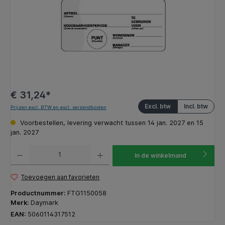
€ 31,24*
Excl. btw
Incl. btw
Prijzen excl. BTW en excl. verzendkosten
Voorbestellen, levering verwacht tussen 14 jan. 2027 en 15
jan. 2027
Producthoeveelheid: Voer de gewenste hoeveelheid in of gebruik de knoppen om de hoeveelhe
In de winkelmand
Toevoegen aan favorieten
Productnummer:
FTG1150058
Merk:
Daymark
EAN:
5060114317512