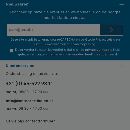
Nieuwsbrief
Abonneer op onze nieuwsbrief en we houden je op de hoogte
met het laatste nieuws.
E-
mailadres*
Deze site wordt beschermd door reCAPTCHA en de Google
Privacybeleid
en
Gebruiksvoorwaarden
zijn van toepassing.
Door verder te gaan bevestigt u dat u onze
privacyverklaring
hebt
gelezen en onze
algemene voorwaarden
heeft geaccepteerd.
Klantenservice
Ondersteuning en advies via:
+31 (0) 45-522 93 11
ma-vr, 08:30 - 17:00 uur
info@kantoorartikelen.nl
ma-vr, 08:30 - 17:00 uur
Of via ons
contactformulier
.