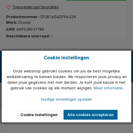
Toevoegen aan favorieten
Productnummer:
CP2K16G4DFRA32A
Merk:
Crucial
EAN:
649528937780
Beschikbare voorraad:
1
Cookie instellingen
Beschrijving
De Crucial CP2K16G4DFRA32A is een krachtige DDR4 intern
geheugenkit met een capaciteit van 32 GB. Deze kit bestaat uit
Onze webshop gebruikt cookies om jou de best mogelijke
twee…
Meer
winkelervaring te kunnen bieden. We respecteren jouw privacy en
delen jouw gegevens niet met derden. Je kunt jouw keuze in het
gebruik van cookies op elk moment wijzigen.
Meer informatie
Over het merk
Huidige instellingen opslaan
Beoordelingen
Cookie instellingen
Alle cookies accepteren