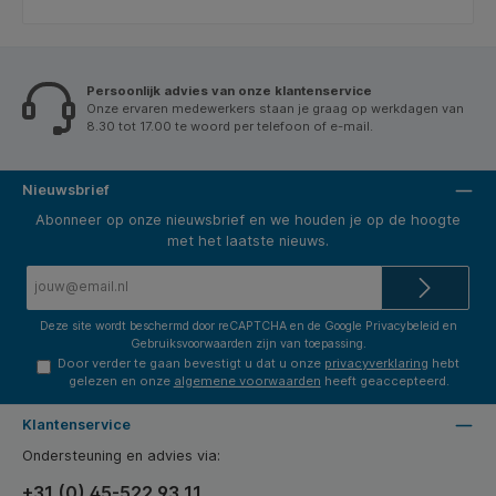
Persoonlijk advies van onze klantenservice
Onze ervaren medewerkers staan je graag op werkdagen van
8.30 tot 17.00 te woord per telefoon of e-mail.
Nieuwsbrief
Abonneer op onze nieuwsbrief en we houden je op de hoogte
met het laatste nieuws.
E-
mailadres*
Deze site wordt beschermd door reCAPTCHA en de Google
Privacybeleid
en
Gebruiksvoorwaarden
zijn van toepassing.
Door verder te gaan bevestigt u dat u onze
privacyverklaring
hebt
gelezen en onze
algemene voorwaarden
heeft geaccepteerd.
Klantenservice
Ondersteuning en advies via:
+31 (0) 45-522 93 11