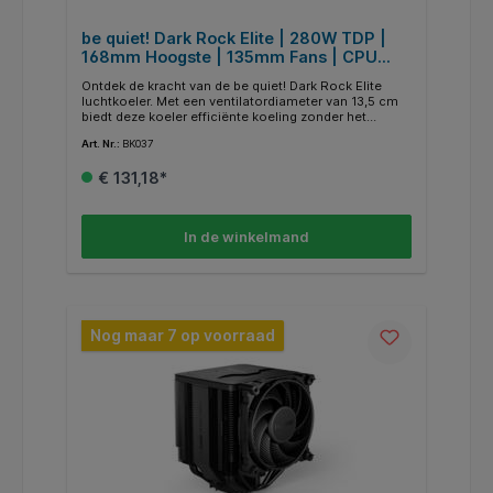
be quiet! Dark Rock Elite | 280W TDP |
168mm Hoogste | 135mm Fans | CPU
Luchtkoeler
Ontdek de kracht van de be quiet! Dark Rock Elite
luchtkoeler. Met een ventilatordiameter van 13,5 cm
biedt deze koeler efficiënte koeling zonder het
lawaai. Met geluidsniveaus variërend van slechts 11
Art. Nr.:
BK037
dB op lage snelheden tot 25,8 dB op hoge
snelheden, blijft je systeem fluisterstil, zelfs onder
€ 131,18*
zware belasting. Met een slank ontwerp in het zwart
en afmetingen van 136 mm breed, 145 mm diep en
168 mm hoog, past de Dark Rock Elite perfect bij elke
bouw. Socket compatibility Intel: 1851 / 1700 / 1200 /
In de winkelmand
1150 / 1151 / 1155 Socket compatibility AMD: AM5 /
AM4
Nog maar 7 op voorraad