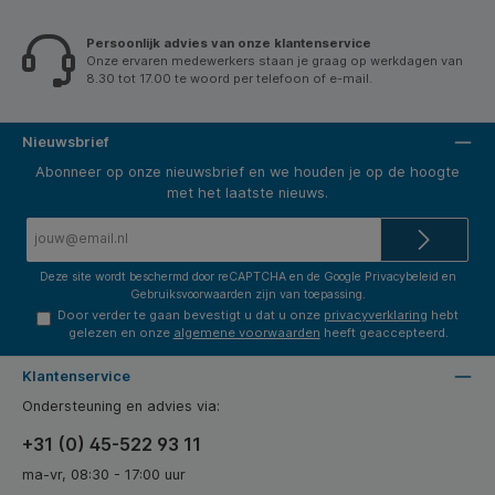
Persoonlijk advies van onze klantenservice
Onze ervaren medewerkers staan je graag op werkdagen van
8.30 tot 17.00 te woord per telefoon of e-mail.
Nieuwsbrief
Abonneer op onze nieuwsbrief en we houden je op de hoogte
met het laatste nieuws.
E-
mailadres*
Deze site wordt beschermd door reCAPTCHA en de Google
Privacybeleid
en
Gebruiksvoorwaarden
zijn van toepassing.
Door verder te gaan bevestigt u dat u onze
privacyverklaring
hebt
gelezen en onze
algemene voorwaarden
heeft geaccepteerd.
Klantenservice
Ondersteuning en advies via:
+31 (0) 45-522 93 11
ma-vr, 08:30 - 17:00 uur