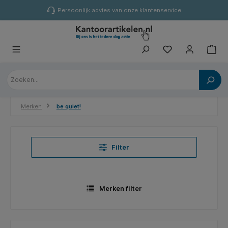
hoofdinhoud
Persoonlijk advies van onze klantenservice
Merken
be quiet!
Filter
Merken filter