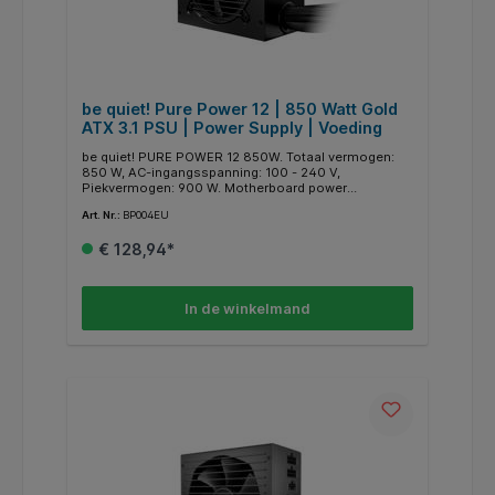
be quiet! Pure Power 12 | 850 Watt Gold
ATX 3.1 PSU | Power Supply | Voeding
be quiet! PURE POWER 12 850W. Totaal vermogen:
850 W, AC-ingangsspanning: 100 - 240 V,
Piekvermogen: 900 W. Motherboard power
connector: 20+4 pin ATX, Lengte stroomkabel
Art. Nr.:
BP004EU
moederbord: 55 cm, Lengte SATA-stroomkabel:
500,650,800,950 mm. Bedoeld voor: PC, Vormfactor
€ 128,94*
van de voeding (PSU): ATX, 80 PLUS certificatie: 80
PLUS Gold. Kleur van het product: Zwart, Type
koeling: Actief, Ventilator diameter: 12 cm.
Meegeleverde kabels: AC
In de winkelmand