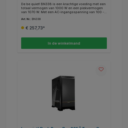
Voeding
De be quiet! BN338 is een krachtige voeding met een
totaal vermogen van 1000 W en een piekvermogen
van 1070 W. Met een AC-ingangsspanning van 100 -
240 V en een 20+4 pin ATX-
Art. Nr.:
BN338
moederbordstroomconnector is deze voeding ideaal
voor PC's. Met een compacte ATX-vormfactor en een
€ 257,73*
80 PLUS Platinum-certificering biedt het efficiënte
prestaties in een strak zwart ontwerp. De voeding
wordt gekoeld door een stille, actieve ventilator van
13,5 cm en wordt geleverd met meegeleverde kabels
In de winkelmand
voor CPU en SATA-apparaten.