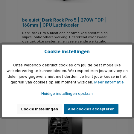
be quiet! Dark Rock Pro 5 | 270W TDP |
168mm | CPU Luchtkoeler
Dark Rock Pro 5 biedt een enorme koelprestatie en
vrijwel onhoorbare werking. Uitstekend voor zwaar
overgeklokte systemen en veeleisende werkstations.
Dark Rock Pro 5 is bedoeld voor gebruikers die de
Art. Nr.:
BK036
hoogste eisen stellen aan prestaties, maar
Cookie instellingen
tegelijkertijd geen concessies willen doen aan vrijwel
€ 105,73*
onhoorbare werking.
Onze webshop gebruikt cookies om jou de best mogelijke
winkelervaring te kunnen bieden. We respecteren jouw privacy en
In de winkelmand
delen jouw gegevens niet met derden. Je kunt jouw keuze in het
gebruik van cookies op elk moment wijzigen.
Meer informatie
Huidige instellingen opslaan
Nog maar 8 op voorraad
Cookie instellingen
Alle cookies accepteren