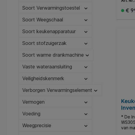
Art. Nr.
hetelu
Soort Verwarmingstoestel
gelijk
€ 9
gaat e
verwar
Soort Weegschaal
is de 
Het ap
Soort keukenapparatuur
geleve
ovenro
Soort stofzuigerzak
oven i
gebrui
Soort warme drankmachine
veeg j
vochti
Vaste wateraansluiting
afwasm
en kru
Veiligheidskenmerk
kunnen
Verborgen Verwarmingselement
Keuk
Vermogen
Inven
Voeding
zwar
* De I
WS305
Weegprecisie
van ma
schaal