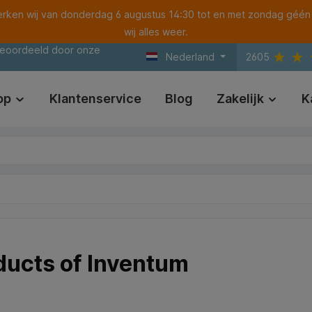
ken wij van donderdag 6 augustus 14:30 tot en met zondag géén
wij alles weer.
beoordeeld door onze
Nederland
2605
op
Klantenservice
Blog
Zakelijk
K
ducts of Inventum