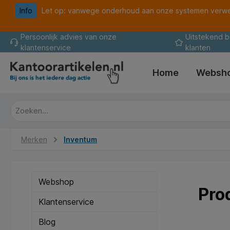
Info
Let op: vanwege onderhoud aan onze systemen verwer
oekopdracht
Ga naar de hoofdnavigatie
Persoonlijk advies van onze
Uitstekend 
klantenservice
klanten
Home
Websh
Merken
Inventum
Webshop
Pro
Klantenservice
Blog