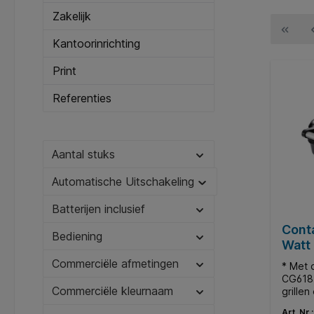
Zakelijk
Kantoorinrichting
Print
Referenties
Aantal stuks
Automatische Uitschakeling
Batterijen inclusief
Conta
Bediening
Watt
Commerciële afmetingen
* Met 
CG618 
Commerciële kleurnaam
grillen
bereid
Art. Nr.