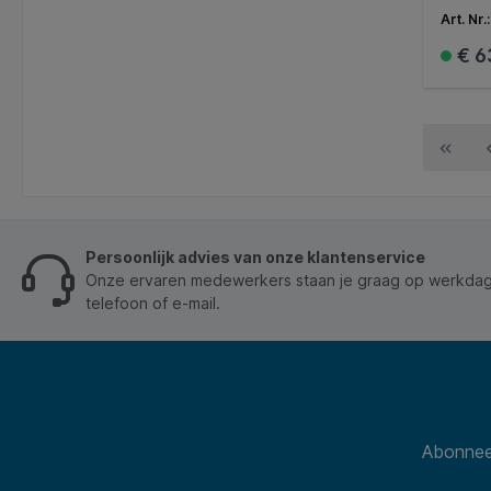
stofza
Art. Nr.
liter. 
mensen
€ 6
13 filt
stofde
lucht.
van de
geschi
vloere
overig
houder
stofzui
de han
Persoonlijk advies van onze klantenservice
product
Onze ervaren medewerkers staan je graag op werkdage
onbezo
Omdat 
telefoon of e-mail.
goede 
standa
origin
voldoe
te ver
inform
* Gelu
Abonneer
5.1m *
Produc