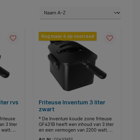
Nog maar 4 op voorraad
iter rvs
Friteuse Inventum 3 liter
zwart
riteuse
* De Inventum koude zone friteuse
n 3 liter
GF431B heeft een inhoud van 3 liter
 watt. De
en een vermogen van 2200 watt. De
ijk in
temperatuur stel je gemakkelijk in
Art. Nr.:
Q1433652