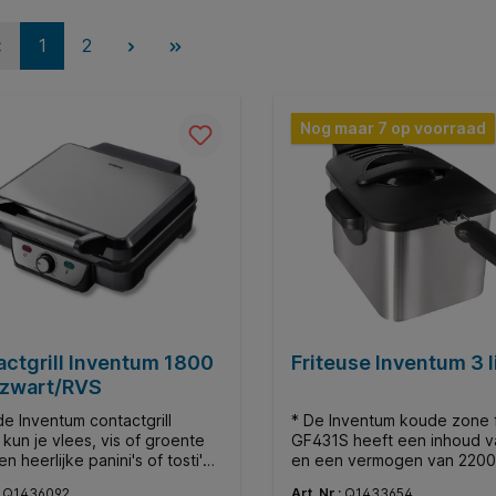
1
2
Nog maar 7 op voorraad
ctgrill Inventum 1800
Friteuse Inventum 3 l
 zwart/RVS
de Inventum contactgrill
* De Inventum koude zone f
kun je vlees, vis of groente
GF431S heeft een inhoud va
 en heerlijke panini's of tosti's
en een vermogen van 2200
en. De contactgrill heeft een
temperatuur stel je gemakkel
:
Q1436092
Art. Nr.:
Q1433654