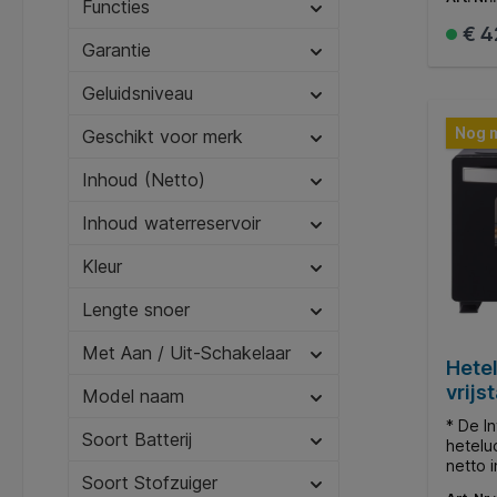
groot 
Functies
met fl
€ 4
optima
Garantie
Daarna
volled
Geluidsniveau
deze o
tafelgr
Nog 
Geschikt voor merk
en het
vetopv
Inhoud (Netto)
eenvou
Inhoud waterreservoir
Kleur
Lengte snoer
Met Aan / Uit-Schakelaar
Hete
vrijs
Model naam
* De I
Soort Batterij
hetelu
netto i
Soort Stofzuiger
heeft 