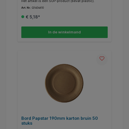
Het artikel is een SUP-product (bevat plastic).
Art. Nr.:
Q1404610
€ 5,18*
In de winkelmand
Bord Papstar 190mm karton bruin 50
stuks