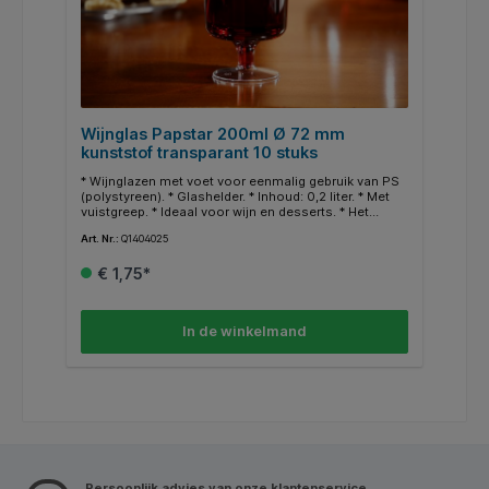
Wijnglas Papstar 200ml Ø 72 mm
kunststof transparant 10 stuks
* Wijnglazen met voet voor eenmalig gebruik van PS
(polystyreen). * Glashelder. * Inhoud: 0,2 liter. * Met
vuistgreep. * Ideaal voor wijn en desserts. * Het
artikel is een SUP-product (bevat plastic).
Art. Nr.:
Q1404025
€ 1,75*
In de winkelmand
Persoonlijk advies van onze klantenservice