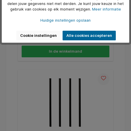
stuks
delen jouw gegevens niet met derden. Je kunt jouw keuze in het
gebruik van cookies op elk moment wijzigen.
Meer informatie
* Stevig bruin kartonnen bord met een diameter van
23cm.* Aanrader voor o.a. op feestjes of barbecues.
* Het artikel is plastic vrij. * Inhoud van de verpakking
Huidige instellingen opslaan
50 stuks.
Art. Nr.:
Q1405363
Cookie instellingen
Alle cookies accepteren
€ 3,97*
In de winkelmand