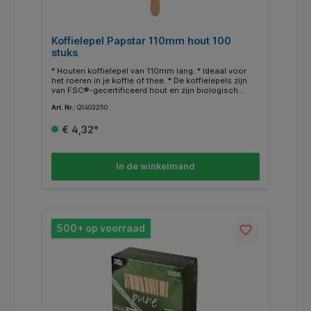
Koffielepel Papstar 110mm hout 100
stuks
* Houten koffielepel van 110mm lang. * Ideaal voor
het roeren in je koffie of thee. * De koffielepels zijn
van FSC®-gecertificeerd hout en zijn biologisch
afbreekbaar en composteerbaar. * Van natuurlijk
Art. Nr.:
Q1403250
lichtgekleurd berkenhout. * Geen splinters dankzij
machinale oppervlaktepolituur, zonder toevoegingen.
€ 4,32*
* Stabiel, neutrale smaak. * Het artikel is plastic vrij. *
Inhoud van de verpakking 100 stuks.
In de winkelmand
500+ op voorraad