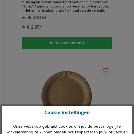
* Stevig bruin kartonnen bord met een diameter van
19cm.* Aanrader voor o.a. op feestjes of barbecues.
* Het artikel is plastic vrij. * Inhoud van de verpakking
50 stuks.
Art. Nr.:
Q1405362
€ 2,95*
In de winkelmand
Cookie instellingen
Onze webshop gebruikt cookies om jou de best mogelijke
winkelervaring te kunnen bieden. We respecteren jouw privacy en
Bord Papstar 230mm karton bruin 50