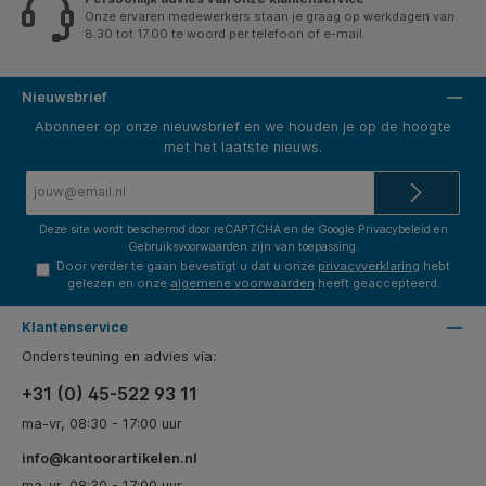
Onze ervaren medewerkers staan je graag op werkdagen van
8.30 tot 17.00 te woord per telefoon of e-mail.
Nieuwsbrief
Abonneer op onze nieuwsbrief en we houden je op de hoogte
met het laatste nieuws.
E-
mailadres*
Deze site wordt beschermd door reCAPTCHA en de Google
Privacybeleid
en
Gebruiksvoorwaarden
zijn van toepassing.
Door verder te gaan bevestigt u dat u onze
privacyverklaring
hebt
gelezen en onze
algemene voorwaarden
heeft geaccepteerd.
Klantenservice
Ondersteuning en advies via:
+31 (0) 45-522 93 11
ma-vr, 08:30 - 17:00 uur
info@kantoorartikelen.nl
ma-vr, 08:30 - 17:00 uur