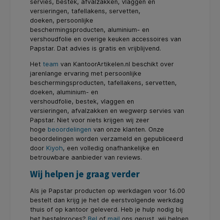
servies, bestek, afvalzakken, vlaggen en
versieringen, tafellakens, servetten,
doeken, persoonlijke
beschermingsproducten, aluminium- en
vershoudfolie en overige keuken accessoires van
Papstar. Dat advies is gratis en vrijblijvend.
Het
team
van KantoorArtikelen.nl beschikt over
jarenlange ervaring met persoonlijke
beschermingsproducten, tafellakens, servetten,
doeken, aluminium- en
vershoudfolie, bestek, vlaggen en
versieringen, afvalzakken en wegwerp servies van
Papstar. Niet voor niets krijgen wij zeer
hoge
beoordelingen
van onze klanten. Onze
beoordelingen worden verzameld en gepubliceerd
door
Kiyoh
, een volledig onafhankelijke en
betrouwbare aanbieder van reviews.
Wij helpen je graag verder
Als je Papstar producten op werkdagen voor 16.00
bestelt dan krijg je het de eerstvolgende werkdag
thuis of op kantoor geleverd. Heb je hulp nodig bij
het bestelproces?
Bel
of
mail
ons gerust, wij helpen