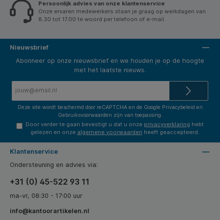
Persoonlijk advies van onze klantenservice
Onze ervaren medewerkers staan je graag op werkdagen van
8.30 tot 17.00 te woord per telefoon of e-mail.
Nieuwsbrief
Abonneer op onze nieuwsbrief en we houden je op de hoogte
met het laatste nieuws.
E-
mailadres*
Deze site wordt beschermd door reCAPTCHA en de Google
Privacybeleid
en
Gebruiksvoorwaarden
zijn van toepassing.
Door verder te gaan bevestigt u dat u onze
privacyverklaring
hebt
gelezen en onze
algemene voorwaarden
heeft geaccepteerd.
Klantenservice
Ondersteuning en advies via:
+31 (0) 45-522 93 11
ma-vr, 08:30 - 17:00 uur
info@kantoorartikelen.nl