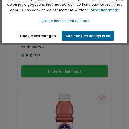
delen jouw gegevens niet met derden. Je kunt jouw keuze in het
gebruik van cookies op elk moment wijzigen.
Meer informatie
Water Sourcy rood petfles 500ml
Huidige instellingen opslaan
* Sourcy sprankelend mineraalwater is van nature
zuiver en heeft een zacht karakter door de
Cookie instellingen
Alle cookies accepteren
evenwichtige mineralenbalans. * Licht
sprankelend mineraalwater
Art. Nr.:
Q1429770
€ 0,92*
In de winkelmand