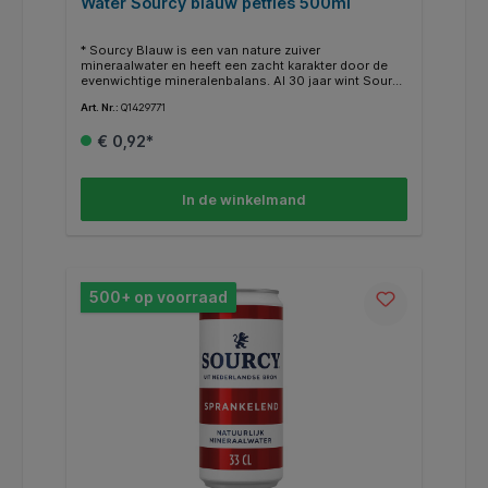
Water Sourcy blauw petfles 500ml
* Sourcy Blauw is een van nature zuiver
mineraalwater en heeft een zacht karakter door de
evenwichtige mineralenbalans. Al 30 jaar wint Sourcy
haar natuurlijk mineraalwater vanuit de bron in Bunnik
Art. Nr.:
Q1429771
op 130 meter onder het aardoppervlak en wordt
direct gebotteld aan de bron.
€ 0,92*
In de winkelmand
500+ op voorraad