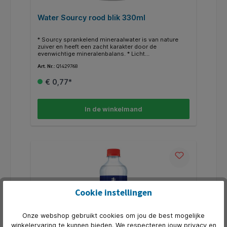
Water Sourcy rood blik 330ml
* Sourcy sprankelend mineraalwater is van nature
zuiver en heeft een zacht karakter door de
evenwichtige mineralenbalans. * Licht
sprankelend mineraalwater
Art. Nr.:
Q1429768
€ 0,77*
In de winkelmand
Cookie instellingen
Onze webshop gebruikt cookies om jou de best mogelijke
winkelervaring te kunnen bieden. We respecteren jouw privacy en