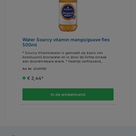
Water Sourcy vitamin mango/guave fles
500ml
* Sourcy Vitaminwater is gemaakt op basis van
koolzuurvrij bronwater en is door de lichte smaak
een doordrinkbare drank. * Heerlijk verfrissend,
natuurlijk zonder kunstmatige kleur-, geur- en
Art. Nr.:
Q1401585
smaakstoffen en laag in calorieën. * Sourcy
Vitaminwater, de kleurrijke dorstlesser, is verkrijgbaar
€ 2,44*
in verschillende smaken.
In de winkelmand