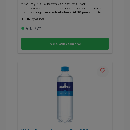
* Sourcy Blauw is een van nature zuiver
mineraalwater en heeft een zacht karakter door de
evenwichtige mineralenbalans. Al 30 jaar wint Sourcy
haar natuurlijk mineraalwater vanuit de bron in Bunnik
Art. Nr.:
Q1429769
op 130 meter onder het aardoppervlak en wordt
direct gebotteld aan de bron.
€ 0,77*
In de winkelmand