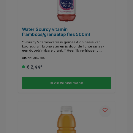
Water Sourcy vitamin
framboos/granaatap fles 500ml
* Sourcy Vitaminwater is gemaakt op basis van
koolzuurvrij bronwater en is door de lichte smaak
een doordrinkbare drank. * Heerlijk verfrissend,
natuurlijk zonder kunstmatige kleur-, geur- en
Art. Nr.:
Q1401589
smaakstoffen en laag in calorieën. * Sourcy
Vitaminwater, de kleurrijke dorstlesser, is verkrijgbaar
€ 2,44*
in verschillende smaken.
In de winkelmand