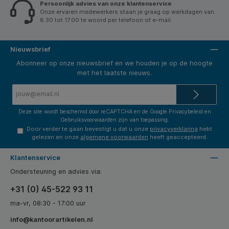
Vloerreiniger vochtige vloerdoekjes niet op
Persoonlijk advies van onze klantenservice
onbehandeld, geolied of geboend parket, en niet op
Onze ervaren medewerkers staan je graag op werkdagen van
onbehandelde natuursteen of tapijten.
8.30 tot 17.00 te woord per telefoon of e-mail.
Nieuwsbrief
Abonneer op onze nieuwsbrief en we houden je op de hoogte
met het laatste nieuws.
E-
mailadres*
Deze site wordt beschermd door reCAPTCHA en de Google
Privacybeleid
en
Gebruiksvoorwaarden
zijn van toepassing.
Door verder te gaan bevestigt u dat u onze
privacyverklaring
hebt
gelezen en onze
algemene voorwaarden
heeft geaccepteerd.
Klantenservice
Ondersteuning en advies via:
+31 (0) 45-522 93 11
ma-vr, 08:30 - 17:00 uur
info@kantoorartikelen.nl