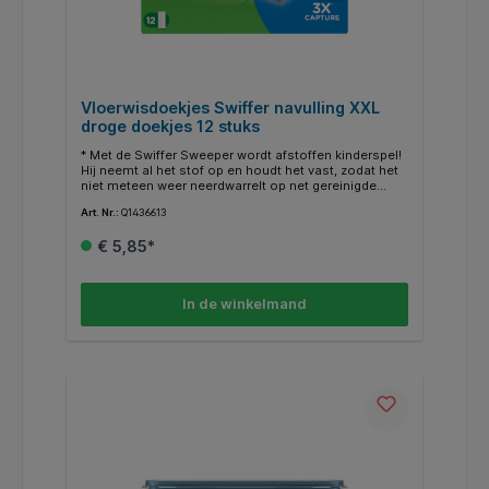
Vloerwisdoekjes Swiffer navulling XXL
droge doekjes 12 stuks
* Met de Swiffer Sweeper wordt afstoffen kinderspel!
Hij neemt al het stof op en houdt het vast, zodat het
niet meteen weer neerdwarrelt op net gereinigde
oppervlakken. * Door de speciaal ontworpen
Art. Nr.:
Q1436613
draaikop kan de veger vrijwel geheel vlak liggen,
waardoor je veel eenvoudiger kunt schoonmaken op
€ 5,85*
moeilijk bereikbare plekken. * Vangt haar en stof waar
het zich ook verbergt. * Inhoud 12 droge
schoonmaakdoekjes voor de XXL vloerswiffer. *
Formaat 26x46cm.
In de winkelmand