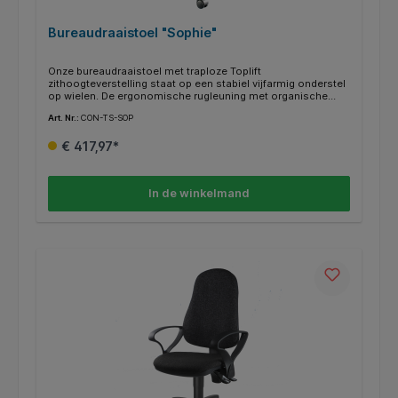
Bureaudraaistoel "Sophie"
Onze bureaudraaistoel met traploze Toplift
zithoogteverstelling staat op een stabiel vijfarmig onderstel
op wielen. De ergonomische rugleuning met organische
vorm en geïntegreerde lendensteun ondersteunt de gehele
Art. Nr.:
CON-TS-SOP
rug. Met geïntegreerd comfort-permanent-
contactmechanisme voor het verstellen van de
€ 417,97*
hellingshoek van de rugleuning. De rugleuning is traploos in
hoogte en helling verstelbaar. Speciaal gevormde zitting met
bekkensteun voor maximaal comfort. Mooi gevormd en
stabiel kunststof onderstel in zwart met lastafhankelijk
In de winkelmand
geremde dubbele veiligheidswielen.