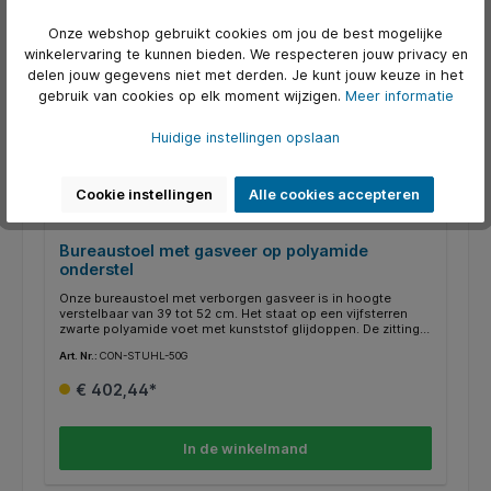
Onze webshop gebruikt cookies om jou de best mogelijke
winkelervaring te kunnen bieden. We respecteren jouw privacy en
delen jouw gegevens niet met derden. Je kunt jouw keuze in het
gebruik van cookies op elk moment wijzigen.
Meer informatie
Huidige instellingen opslaan
Cookie instellingen
Alle cookies accepteren
Bureaustoel met gasveer op polyamide
onderstel
Onze bureaustoel met verborgen gasveer is in hoogte
verstelbaar van 39 tot 52 cm. Het staat op een vijfsterren
zwarte polyamide voet met kunststof glijdoppen. De zitting
en rugleuning zijn gemaakt van beuken multiplex, de zitting
Art. Nr.:
CON-STUHL-50G
en het frame van de rugleuning zijn gelast. De stoeldrager is
gesloten. Houten onderdelen van beuken multiplex. De RAL-
€ 402,44*
kleur is selecteerbaar.
In de winkelmand