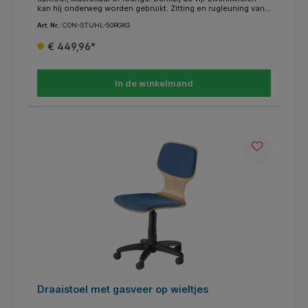
kan hij onderweg worden gebruikt. Zitting en rugleuning van
massief kunststof in lichtgrijs extreem duurzaam en
Art. Nr.:
CON-STUHL-50RGKG
robuust. De RAL-kleur is selecteerbaar.
€ 449,96*
In de winkelmand
Draaistoel met gasveer op wieltjes