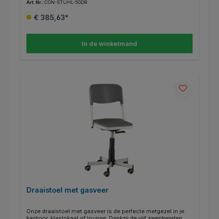
Art. Nr.:
CON-STUHL-50DR
losschroeven.
€ 385,63*
In de winkelmand
Draaistoel met gasveer
Onze draaistoel met gasveer is de perfecte metgezel in je
kantoor, klaslokaal of lounge. Dankzij de vijf zwenkwielen