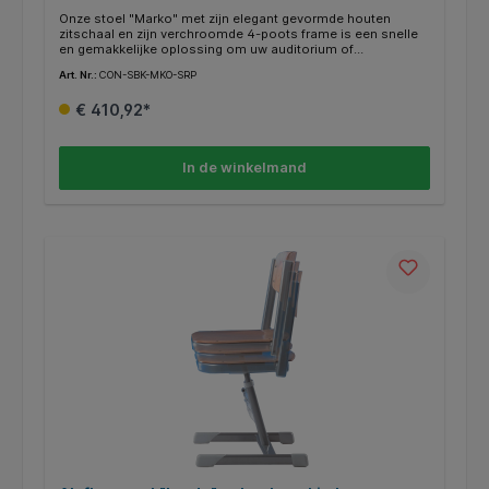
Onze stoel "Marko" met zijn elegant gevormde houten
zitschaal en zijn verchroomde 4-poots frame is een snelle
en gemakkelijke oplossing om uw auditorium of
vergaderzaal van een zitplaats te voorzien. Het kan in
Art. Nr.:
CON-SBK-MKO-SRP
verschillende beitskleuren worden besteld. Kleur bekleding
naar keuze.
€ 410,92*
In de winkelmand