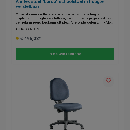
Aluflex stoel "Lordo" schoolstoel in hoogte
verstelbaar
Onze aluminium flexstoel met dynamische zitting is
traploos in hoogte verstelbaar, de zittingen zijn gemaakt van
gemelamineerd beukenmultiplex. Alle onderdelen zijn RAL-
kunststof gepoedercoat, de standpijp is vormsluitend en 15°
Art. Nr.:
CON-ALSH
schuin door de traverse en aan de onderzijde niet zichtbaar
gelast. Telescopisch geleid door binnen- en buitenschuiven,
€ 496,03*
binnenschuiven geklonken, buitenschuiven bevestigd en
extra gelijmd. De hoogteverstelling wordt gespannen en
gefixeerd door excentrische klemhendels. Brug met
onderhoudsvrij en speciaal gevormd hardrubber, rondom
In de winkelmand
omlijst, voor het wisselen tussen passieve en actieve
zithouding.