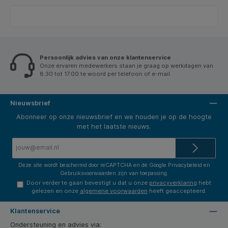
Persoonlijk advies van onze klantenservice
Onze ervaren medewerkers staan je graag op werkdagen van
8.30 tot 17.00 te woord per telefoon of e-mail.
Nieuwsbrief
Abonneer op onze nieuwsbrief en we houden je op de hoogte
met het laatste nieuws.
E-
mailadres*
Deze site wordt beschermd door reCAPTCHA en de Google
Privacybeleid
en
Gebruiksvoorwaarden
zijn van toepassing.
Door verder te gaan bevestigt u dat u onze
privacyverklaring
hebt
gelezen en onze
algemene voorwaarden
heeft geaccepteerd.
Klantenservice
Ondersteuning en advies via: