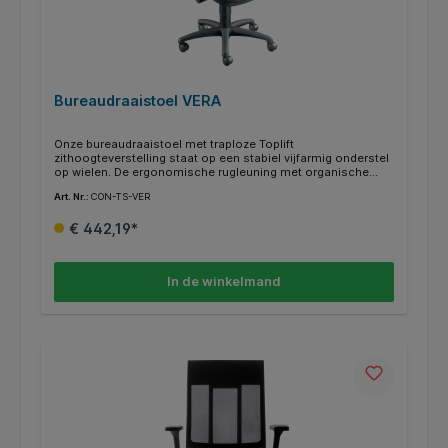
Bureaudraaistoel VERA
Onze bureaudraaistoel met traploze Toplift
zithoogteverstelling staat op een stabiel vijfarmig onderstel
op wielen. De ergonomische rugleuning met organische
vorm en geïntegreerde lendensteun ondersteunt de gehele
Art. Nr.:
CON-TS-VER
rug. Met geïntegreerd comfort-permanent-
contactmechanisme voor het verstellen van de
€ 442,19*
hellingshoek van de rugleuning. De rugleuning is traploos in
hoogte en helling verstelbaar. Speciaal gevormde zitting met
bekkensteun voor maximaal comfort. Mooi gevormd en
stabiel kunststof onderstel in zwart met lastafhankelijk
In de winkelmand
geremde dubbele veiligheidswielen.