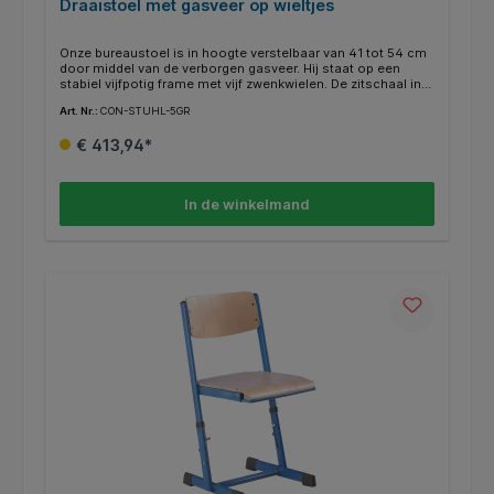
Draaistoel met gasveer op wieltjes
Onze bureaustoel is in hoogte verstelbaar van 41 tot 54 cm
door middel van de verborgen gasveer. Hij staat op een
stabiel vijfpotig frame met vijf zwenkwielen. De zitschaal in
beuken decor bestaat uit meervoudig verlijmd multiplex en
Art. Nr.:
CON-STUHL-5GR
is beveiligd tegen losschroeven.
€ 413,94*
In de winkelmand