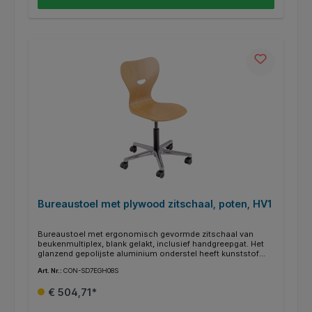
Bureaustoel met plywood zitschaal, poten, HV1
Bureaustoel met ergonomisch gevormde zitschaal van
beukenmultiplex, blank gelakt, inclusief handgreepgat. Het
glanzend gepolijste aluminium onderstel heeft kunststof
voetjes, viltglijders of wieltjes zijn optioneel verkrijgbaar.
Art. Nr.:
CON-SD7EGH08S
Afhankelijk van het toepassingsgebied is deze bureaustoel
in 3 verschillende zithoogtebereiken te bestellen.
€ 504,71*