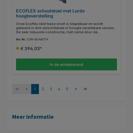
ECOFLEX schoolstoel met Lordo
hoogteverstelling
Onze Ecoflex skid-base stoel is stapelbaar en wordt
geleverd in drie verschillende in hoogte verstelbare versies.
De zeer robuuste constructie, met name door de
geïntegreerde impactbar, garandeert een lange levensduur.
Art. Nr.:
CON-SO-MSTH
De drietraps hoogteverstelling met
vergrendelingsmogelijkheid biedt de optimale
€ 394,03*
ergonomische aanpassing aan de respectieve lengte van de
leerling. RAL-kleuren zijn selecteerbaar.
In de winkelmand
1
2
3
4
5
Meer informatie