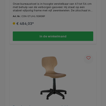
Onze bureaustoel is in hoogte verstelbaar van 41 tot 54 cm
met behulp van de verborgen gasveer. Hij staat op een
stabiel vijfpotig frame met vijf zwenkwielen. De zitschaal in
beuken decor bestaat uit meervoudig verlijmd multiplex met
Art. Nr.:
CON-STUHL-5GRSRP
zitkussen en is beveiligd tegen wegdraaien. De kleur van de
bekleding van de stoel is naar keuze.
€ 484,03*
In de winkelmand