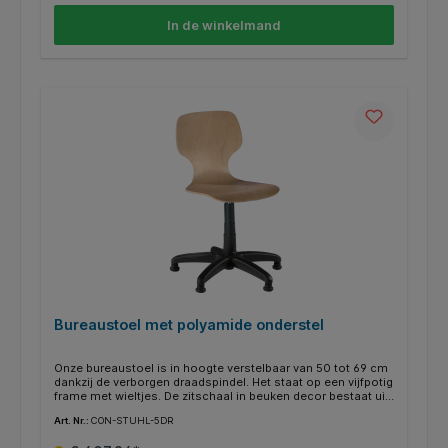
In de winkelmand
Bureaustoel met polyamide onderstel
Onze bureaustoel is in hoogte verstelbaar van 50 tot 69 cm
dankzij de verborgen draadspindel. Het staat op een vijfpotig
frame met wieltjes. De zitschaal in beuken decor bestaat uit
meervoudig verlijmd multiplex en is beveiligd tegen
Art. Nr.:
CON-STUHL-5DR
losschroeven.