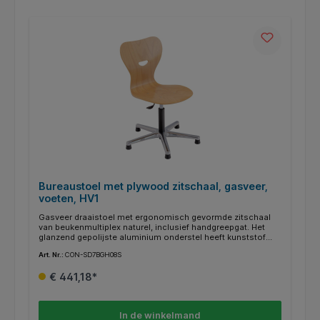
Bureaustoel met plywood zitschaal, gasveer,
voeten, HV1
Gasveer draaistoel met ergonomisch gevormde zitschaal
van beukenmultiplex naturel, inclusief handgreepgat. Het
glanzend gepolijste aluminium onderstel heeft kunststof
voetjes, viltglijders of zwenkwielen zijn optioneel
Art. Nr.:
CON-SD7BGH08S
verkrijgbaar. Afhankelijk van het toepassingsgebied is deze
bureaustoel in 3 verschillende zithoogtebereiken te
€ 441,18*
bestellen.
In de winkelmand