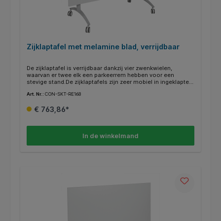
Zijklaptafel met melamine blad, verrijdbaar
De zijklaptafel is verrijdbaar dankzij vier zwenkwielen,
waarvan er twee elk een parkeerrem hebben voor een
stevige stand.De zijklaptafels zijn zeer mobiel in ingeklapte
toestand en zeer eenvoudig op te zetten dankzij de
Art. Nr.:
CON-SKT-RE168
praktische kliksluiting. Voor een optimaal gebruik van de
ruimte kunnen de tafels in elkaar worden geschoven om
€ 763,86*
ruimte te besparen. Het chassis is gepoedercoat in RAL
9006 wit aluminium. Het decor kan worden gekozen uit ons
aanbod van bieders.De 19 mm dikke melamine-gecoate E1-
spaanplaat is verkrijgbaar in een groot aantal frisse kleuren.
In de winkelmand
Het is bijzonder gemakkelijk schoon te maken en kan met
een vochtige doek worden afgeveegd.