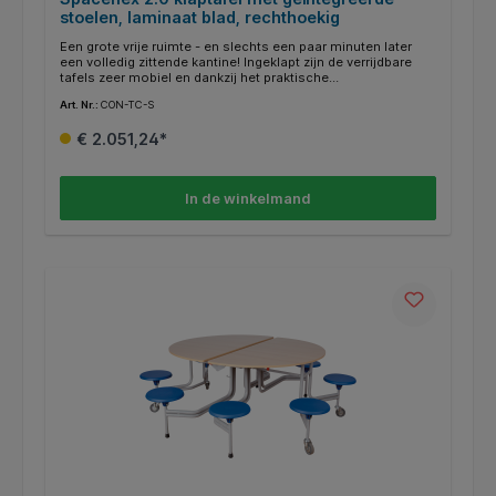
stoelen, laminaat blad, rechthoekig
Een grote vrije ruimte - en slechts een paar minuten later
een volledig zittende kantine! Ingeklapt zijn de verrijdbare
tafels zeer mobiel en dankzij het praktische
klapmechanisme zeer eenvoudig op te zetten. De
Art. Nr.:
CON-TC-S
transportvergrendeling maakt een veilige hantering mogelijk.
Dit is bijzonder praktisch voor de hygiëne en het onderhoud
€ 2.051,24*
van de kamer. Als de tafels eenmaal zijn samengevouwen, is
het niet nodig om stoelen op de tafels te zetten of om de
tafelpoten te vegen. Het 19 mm dikke laminaat-tafelblad met
massief houten rand in beukendecor is bijzonder
In de winkelmand
onderhoudsvriendelijk en kan natuurlijk met een vochtige
doek worden afgeveegd. Het frame is altijd verkrijgbaar in
RAL 7035, lichtgrijs.