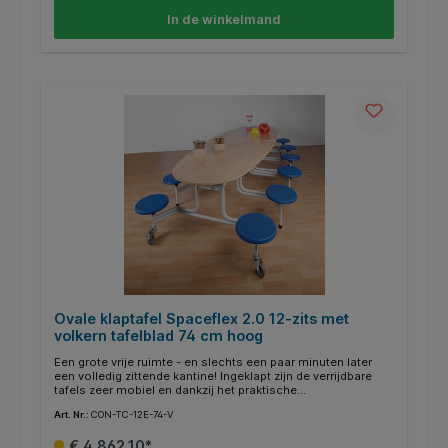
melamineharscoating en ABS-rand is bijzonder
In de winkelmand
onderhoudsvriendelijk en kan uiteraard met een vochtige
doek worden afgenomen. Het frame is altijd verkrijgbaar in
RAL 7035, lichtgrijs.
Ovale klaptafel Spaceflex 2.0 12-zits met
volkern tafelblad 74 cm hoog
Een grote vrije ruimte - en slechts een paar minuten later
een volledig zittende kantine! Ingeklapt zijn de verrijdbare
tafels zeer mobiel en dankzij het praktische
klapmechanisme zeer eenvoudig op te zetten. De
Art. Nr.:
CON-TC-12E-74-V
transportvergrendeling maakt een veilige hantering mogelijk.
Dit is bijzonder praktisch voor de hygiëne en het onderhoud
€ 4.862,10*
van de kamer. Als de tafels eenmaal zijn samengevouwen, is