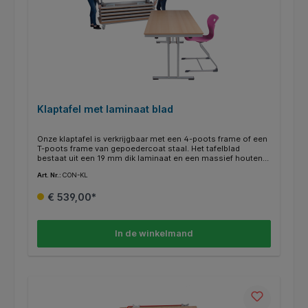
Klaptafel met laminaat blad
Onze klaptafel is verkrijgbaar met een 4-poots frame of een
T-poots frame van gepoedercoat staal. Het tafelblad
bestaat uit een 19 mm dik laminaat en een massief houten
rand in beukendecor als beschermrand. De stabiele ronde
Art. Nr.:
CON-KL
buis heeft aan de uiteinden kunststof glijders zodat de vloer
bij het verplaatsen van de tafels niet beschadigd kan raken.
€ 539,00*
De tafel is ook in verschillende breedtes en dieptes te
bestellen. Wanneer de tafel niet meer nodig is, kan deze
eenvoudig worden ingeklapt en op een transportwagen (KLT
W) worden vervoerd of eenvoudig worden gestapeld dankzij
In de winkelmand
de geïntegreerde stapelbeveiliging.