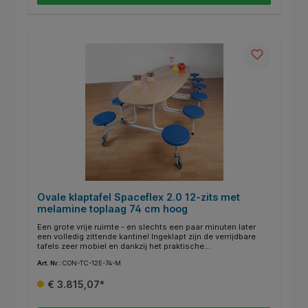
vochtige doek worden afgeveegd. Vlamvertragend in B1
kwaliteit.
Ovale klaptafel Spaceflex 2.0 12-zits met
melamine toplaag 74 cm hoog
Een grote vrije ruimte - en slechts een paar minuten later
een volledig zittende kantine! Ingeklapt zijn de verrijdbare
tafels zeer mobiel en dankzij het praktische
klapmechanisme zeer eenvoudig op te zetten. De
Art. Nr.:
CON-TC-12E-74-M
transportvergrendeling maakt een veilige hantering mogelijk.
Dit is bijzonder praktisch voor de hygiëne en het onderhoud
€ 3.815,07*
van de kamer. Als de tafels eenmaal zijn samengevouwen, is
het niet nodig om stoelen op de tafels te zetten of om de
tafelpoten te vegen. De 19 mm dikke E1-spaanplaat met