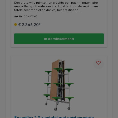
Een grote vrije ruimte - en slechts een paar minuten later
een volledig zittende kantine! Ingeklapt zijn de verrijdbare
tafels zeer mobiel en dankzij het praktische
klapmechanisme zeer eenvoudig op te zetten. De
Art. Nr.:
CON-TC-V
transportvergrendeling maakt een veilige hantering mogelijk.
Dit is bijzonder praktisch voor de hygiëne en het onderhoud
€ 2.346,20*
van de kamer. Als de tafels eenmaal zijn samengevouwen, is
het niet nodig om stoelen op de tafels te zetten of om de
tafelpoten te vegen. De 12 mm massieve kernplaat
"PowerSurf" is vlamvertragend en UV-bestendig in B1-
In de winkelmand
kwaliteit. Het frame is altijd verkrijgbaar in RAL 7035,
lichtgrijs.
Spaceflex 2.0 klaptafel met geïntegreerde