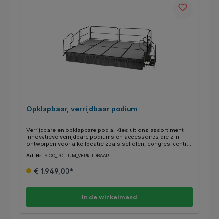
Opklapbaar, verrijdbaar podium
Verrijdbare en opklapbare podia. Kies uit ons assortiment
innovatieve verrijdbare podiums en accessoires die zijn
ontworpen voor alke locatie zoals scholen, congres-centra,
grote concertzalen en vergaderzalen. Stevige mobile podia
Art. Nr.:
SICO_PODIUM_VERRIJDBAAR
van SICO® zijn ingenieus geconstrueerd voor makkelijk
gebruikersgemak met robuuste prestaties.Uitermate
€ 1.949,00*
eenvoudig op- en afbouwen. Opklapbaar en verrijdbaar, dus
makkelijk op te bergen. Opgeklapt nemen ze weinig plaats in.
In de winkelmand