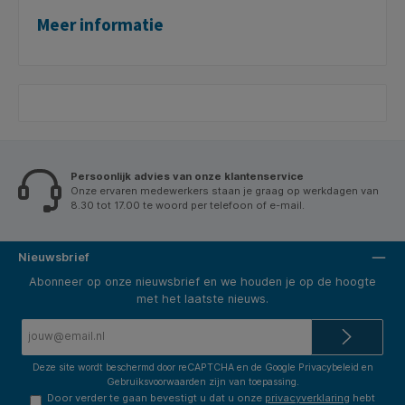
Meer informatie
Persoonlijk advies van onze klantenservice
Onze ervaren medewerkers staan je graag op werkdagen van
8.30 tot 17.00 te woord per telefoon of e-mail.
Nieuwsbrief
Abonneer op onze nieuwsbrief en we houden je op de hoogte
met het laatste nieuws.
E-
mailadres*
Deze site wordt beschermd door reCAPTCHA en de Google
Privacybeleid
en
Gebruiksvoorwaarden
zijn van toepassing.
Door verder te gaan bevestigt u dat u onze
privacyverklaring
hebt