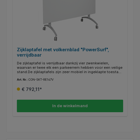
Zijklaptafel met volkernblad "PowerSurf",
verrijdbaar
De zijklaptafel is verrijdbaar dankzij vier zwenkwielen,
waarvan er twee elk een parkeerrem hebben voor een veilige
stand.De zijklaptafels zijn zeer mobiel in ingeklapte toestand
en zeer eenvoudig op te zetten dankzij de praktische
Art. Nr.:
CON-SKT-RE147V
kliksluiting. Voor een optimaal gebruik van de ruimte kunnen
de tafels in elkaar worden geschoven om ruimte te
€ 792,11*
besparen. Het chassis is gepoedercoat in RAL 9006 wit
aluminium. Het decor kan worden gekozen uit ons aanbod
van bieders.De 12 mm dikke "PowerSurf" massieve kernplaat
is verkrijgbaar in een grote keuze aan frisse kleuren. Het is
In de winkelmand
bijzonder gemakkelijk schoon te maken en kan met een
vochtige doek worden afgeveegd. Vlamvertragend in B1
kwaliteit.