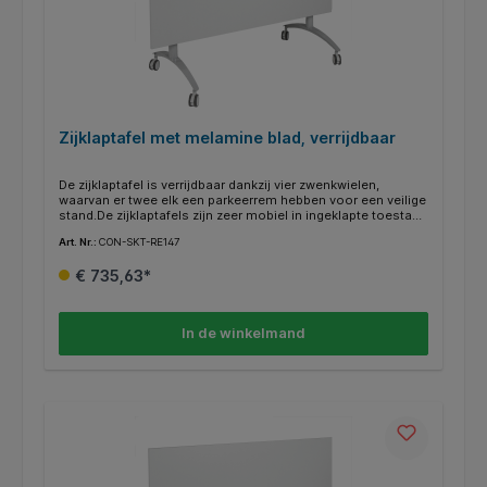
Zijklaptafel met melamine blad, verrijdbaar
De zijklaptafel is verrijdbaar dankzij vier zwenkwielen,
waarvan er twee elk een parkeerrem hebben voor een veilige
stand.De zijklaptafels zijn zeer mobiel in ingeklapte toestand
en zeer eenvoudig op te zetten dankzij de praktische
Art. Nr.:
CON-SKT-RE147
kliksluiting. Voor een optimaal gebruik van de ruimte kunnen
de tafels in elkaar worden geschoven om ruimte te
€ 735,63*
besparen. Het chassis is gepoedercoat in RAL 9006 wit
aluminium. Het decor kan worden gekozen uit ons aanbod
van bieders.De 19 mm dikke melamine-gecoate E1-
spaanplaat is verkrijgbaar in een groot aantal frisse kleuren.
In de winkelmand
Het is bijzonder gemakkelijk schoon te maken en kan met
een vochtige doek worden afgeveegd.