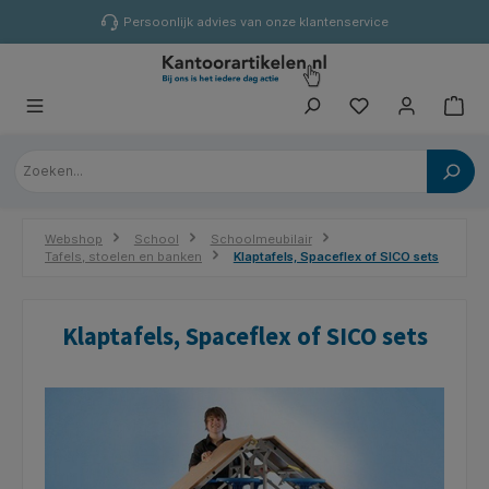
hoofdinhoud
Persoonlijk advies van onze klantenservice
Webshop
School
Schoolmeubilair
Tafels, stoelen en banken
Klaptafels, Spaceflex of SICO sets
Klaptafels, Spaceflex of SICO sets