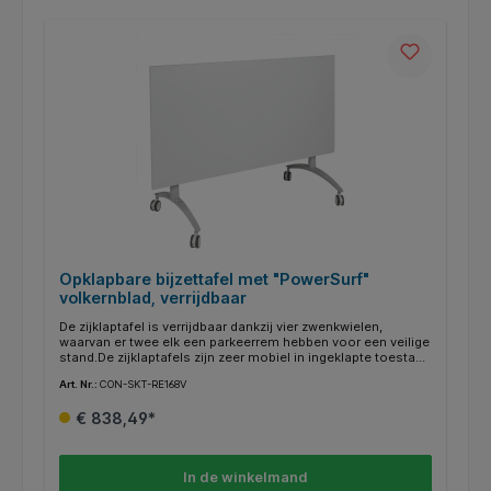
Opklapbare bijzettafel met "PowerSurf"
volkernblad, verrijdbaar
De zijklaptafel is verrijdbaar dankzij vier zwenkwielen,
waarvan er twee elk een parkeerrem hebben voor een veilige
stand.De zijklaptafels zijn zeer mobiel in ingeklapte toestand
en zeer eenvoudig op te zetten dankzij de praktische
Art. Nr.:
CON-SKT-RE168V
kliksluiting. Voor een optimaal gebruik van de ruimte kunnen
de tafels in elkaar worden geschoven om ruimte te
€ 838,49*
besparen. Het chassis is gepoedercoat in RAL 9006 wit
aluminium. Het decor kan worden gekozen uit ons aanbod
van bieders.De 12 mm dikke "PowerSurf" massieve kernplaat
is verkrijgbaar in een grote keuze aan frisse kleuren. Het is
In de winkelmand
bijzonder gemakkelijk schoon te maken en kan met een