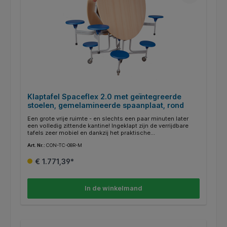
Klaptafel Spaceflex 2.0 met geïntegreerde
stoelen, gemelamineerde spaanplaat, rond
Een grote vrije ruimte - en slechts een paar minuten later
een volledig zittende kantine! Ingeklapt zijn de verrijdbare
tafels zeer mobiel en dankzij het praktische
klapmechanisme zeer eenvoudig op te zetten. De
Art. Nr.:
CON-TC-08R-M
transportvergrendeling maakt een veilige hantering mogelijk.
Dit is bijzonder praktisch voor de hygiëne en het onderhoud
€ 1.771,39*
van de kamer. Als de tafels eenmaal zijn samengevouwen, is
het niet nodig om stoelen op de tafels te zetten of om de
tafelpoten te vegen. De 19 mm dikke E1-spaanplaat met
melamineharscoating en ABS-rand is bijzonder
In de winkelmand
onderhoudsvriendelijk en kan uiteraard met een vochtige
doek worden afgenomen. Het frame is altijd verkrijgbaar in
RAL 7035, lichtgrijs.