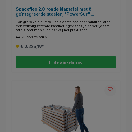
Spaceflex 2.0 ronde klaptafel met 8
geïntegreerde stoelen, "PowerSurf"
volkernblad
Een grote vrije ruimte - en slechts een paar minuten later
een volledig zittende kantine! Ingeklapt zijn de verrijdbare
tafels zeer mobiel en dankzij het praktische
klapmechanisme zeer eenvoudig op te zetten. De
Art. Nr.:
CON-TC-08R-V
transportvergrendeling maakt een veilige hantering mogelijk.
Dit is bijzonder praktisch voor de hygiëne en het onderhoud
€ 2.225,19*
van de kamer. Als de tafels eenmaal zijn samengevouwen, is
het niet nodig om stoelen op de tafels te zetten of om de
tafelpoten te vegen. De 12 mm massieve kernplaat
"PowerSurf" is vlamvertragend en UV-bestendig in B1-
In de winkelmand
kwaliteit. Het frame is altijd verkrijgbaar in RAL 7035,
lichtgrijs.