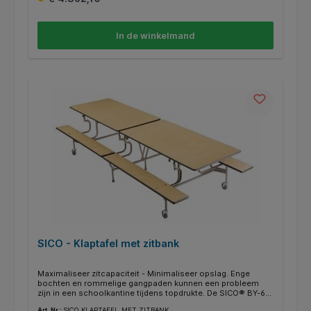
het niet nodig om stoelen op de tafels te zetten of om de
tafelpoten te vegen. De 12 mm massieve kernplaat
"PowerSurf" is vlamvertragend en UV-bestendig in B1-
In de winkelmand
kwaliteit. Het frame is altijd verkrijgbaar in RAL 7035,
lichtgrijs.
SICO - Klaptafel met zitbank
Maximaliseer zitcapaciteit - Minimaliseer opslag. Enge
bochten en rommelige gangpaden kunnen een probleem
zijn in een schoolkantine tijdens topdrukte. De SICO® BY-65
klaptafels helpen deze opstopping te verminderen door de
Art. Nr.:
SICO_KLAPTAFEL_MET_ZITBANK