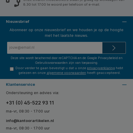
8.30 tot 17.00 te woord per telefoon of e-mail.
Nieuwsbrief
Abonneer op onze nieuwsbrief en we houden je op de hoogte
met het laatste nieuws.
E-
mailadres*
Deze site wordt beschermd door reCAPTCHA en de Google
Privacybeleid
en
Gebruiksvoorwaarden
zijn van toepassing.
Door verder te gaan bevestigt u dat u onze
privacyverklaring
hebt
gelezen en onze
algemene voorwaarden
heeft geaccepteerd.
Klantenservice
Ondersteuning en advies via:
+31 (0) 45-522 93 11
ma-vr, 08:30 - 17:00 uur
info@kantoorartikelen.nl
ma-vr, 08:30 - 17:00 uur