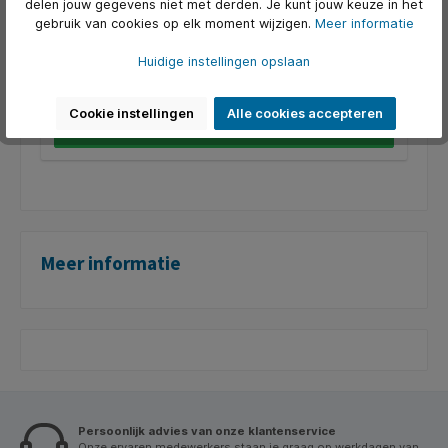
delen jouw gegevens niet met derden. Je kunt jouw keuze in het
wit. * Geschikt voor kopieerapparaten en printers. * Voldoet
aan de houdbaarheidsnorm ISO9706. * FSC-gecertificeerd. *
gebruik van cookies op elk moment wijzigen.
Meer informatie
Dit papier heeft een witheid van CIE153.
Art. Nr.:
Q129438
Huidige instellingen opslaan
€ 5,34*
Cookie instellingen
Alle cookies accepteren
In de winkelmand
Meer informatie
Persoonlijk advies van onze klantenservice
Onze ervaren medewerkers staan je graag op werkdagen van