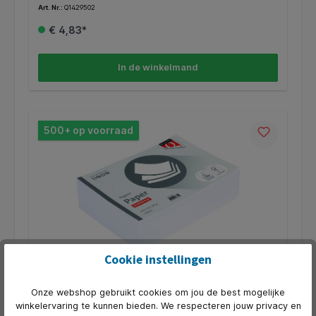
gecertificeerd. * Colorlok gecertificeerd door HP.
Art. Nr.:
Q1429502
€ 4,83*
In de winkelmand
500+ op voorraad
Cookie instellingen
Kopieerpapier Quantore Economy A5 80gr wit
500 vel
Onze webshop gebruikt cookies om jou de best mogelijke
winkelervaring te kunnen bieden. We respecteren jouw privacy en
* Mooie kwaliteit papier voor een vriendelijke prijs. * Helder