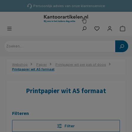
hoofdinhoud
Persoonlijk advies van onze klantenservice
Webshop
Papier
Printpapier wit per pak of doos
Printpapier wit A5 formaat
Printpapier wit A5 formaat
Filteren
Filter