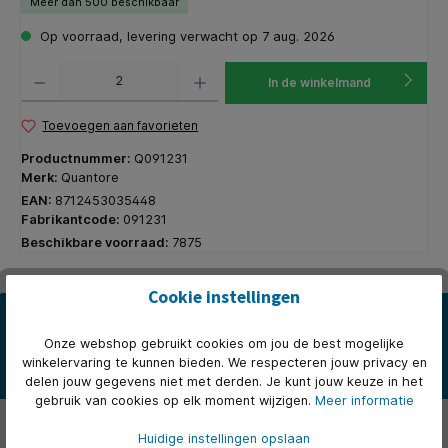
Meer dan 500 beschikbaar
Op voorraad, levering verwacht op 7 aug. 2026
Producthoeveelheid: Voer de gewenste hoeveelheid in of gebruik de knoppen om de hoeveelhe
In de winkelmand
Toevoegen aan favorieten
Productnummer:
Q091231
Merk:
Quantore
EAN:
8712453035448
Fabrikantcode:
091231
Beschikbare voorraad:
7875
Cookie instellingen
Beschrijving
Het Quantore A6 schrijfblok is jouw compacte en draagbare
Onze webshop gebruikt cookies om jou de best mogelijke
oplossing voor al je notities. Ondanks het kleine formaat bevat di…
winkelervaring te kunnen bieden. We respecteren jouw privacy en
Meer
delen jouw gegevens niet met derden. Je kunt jouw keuze in het
gebruik van cookies op elk moment wijzigen.
Meer informatie
Eigenschappen
Huidige instellingen opslaan