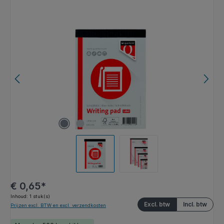
Afbeeldingengalerij overslaan
€ 0,65*
Inhoud:
1 stuk(s)
Excl. btw
Incl. btw
Prijzen excl. BTW en excl. verzendkosten