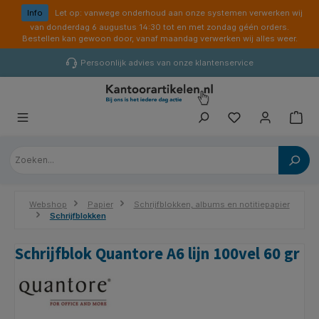
hoofdinhoud
Info
Let op: vanwege onderhoud aan onze systemen verwerken wij
van donderdag 6 augustus 14:30 tot en met zondag géén orders.
Bestellen kan gewoon door, vanaf maandag verwerken wij alles weer.
Persoonlijk advies van onze klantenservice
Webshop
Papier
Schrijfblokken, albums en notitiepapier
Schrijfblokken
Schrijfblok Quantore A6 lijn 100vel 60 gr