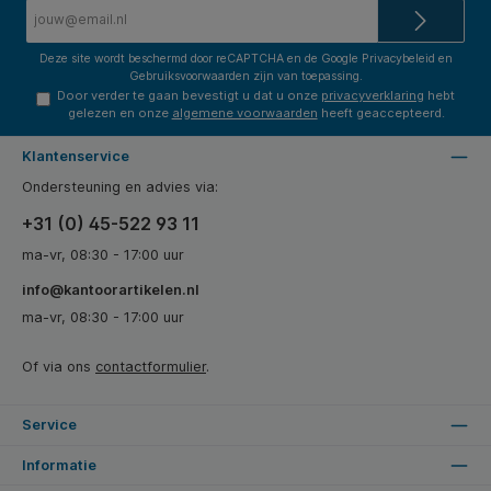
E-
mailadres*
Deze site wordt beschermd door reCAPTCHA en de Google
Privacybeleid
en
Gebruiksvoorwaarden
zijn van toepassing.
Door verder te gaan bevestigt u dat u onze
privacyverklaring
hebt
gelezen en onze
algemene voorwaarden
heeft geaccepteerd.
Klantenservice
Ondersteuning en advies via:
+31 (0) 45-522 93 11
ma-vr, 08:30 - 17:00 uur
info@kantoorartikelen.nl
ma-vr, 08:30 - 17:00 uur
Of via ons
contactformulier
.
Service
Informatie