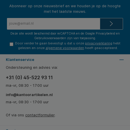
Abonneer op onze nieuwsbrief en we houden je op de hoogte
met het laatste nieuws.
E-
mailadres*
Deze site wordt beschermd door reCAPTCHA en de Google
Privacybeleid
en
Gebruiksvoorwaarden
zijn van toepassing.
Door verder te gaan bevestigt u dat u onze
privacyverklaring
hebt
gelezen en onze
algemene voorwaarden
heeft geaccepteerd.
Klantenservice
Ondersteuning en advies via:
+31 (0) 45-522 93 11
ma-vr, 08:30 - 17:00 uur
info@kantoorartikelen.nl
ma-vr, 08:30 - 17:00 uur
Of via ons
contactformulier
.