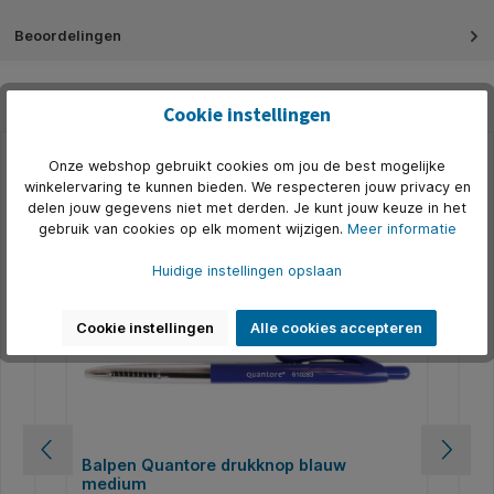
Beoordelingen
Cookie instellingen
Onze webshop gebruikt cookies om jou de best mogelijke
Productgalerij overslaan
Accessoires
winkelervaring te kunnen bieden. We respecteren jouw privacy en
delen jouw gegevens niet met derden. Je kunt jouw keuze in het
500+ op voorraad
5
gebruik van cookies op elk moment wijzigen.
Meer informatie
Huidige instellingen opslaan
Cookie instellingen
Alle cookies accepteren
Balpen Quantore drukknop blauw
Ba
medium