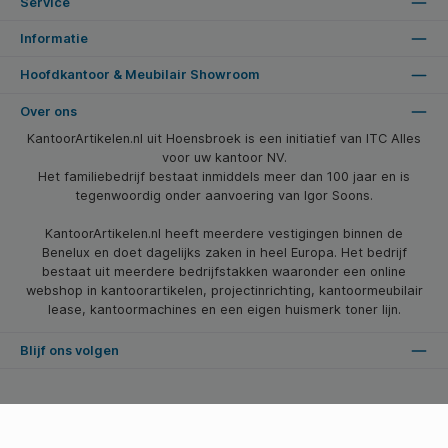
Service
Informatie
Hoofdkantoor & Meubilair Showroom
Over ons
KantoorArtikelen.nl uit Hoensbroek is een initiatief van ITC Alles
voor uw kantoor NV.
Het familiebedrijf bestaat inmiddels meer dan 100 jaar en is
tegenwoordig onder aanvoering van Igor Soons.
KantoorArtikelen.nl heeft meerdere vestigingen binnen de
Benelux en doet dagelijks zaken in heel Europa. Het bedrijf
bestaat uit meerdere bedrijfstakken waaronder een online
webshop in kantoorartikelen, projectinrichting, kantoormeubilair
lease, kantoormachines en een eigen huismerk toner lijn.
Blijf ons volgen
* Alle prijzen zijn excl. btw en excl. verzendkosten, tenzij anders vermeld.
© 2026 Kantoorartikelen.nl - Alle Rechten Voorbehouden. Theme by
SBYP (Smart Business Young Professionals)