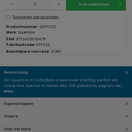
In de winkelmand
Toevoegen aan favorieten
Productnummer:
Q091232
Merk:
Quantore
EAN:
8712453035479
Fabrikantcode:
091232
Beschikbare voorraad:
21381
Beschrijving
Het Quantore A7 schrijfblok is klein maar krachtig, perfect om
overal mee naartoe te nemen. Met 200 gelinieerde pagina’s van…
Meer
Eigenschappen
Video's
Over het merk