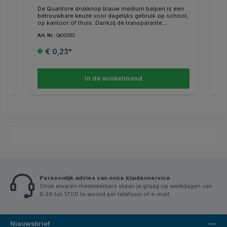
De Quantore drukknop blauw medium balpen is een
De
betrouwbare keuze voor dagelijks gebruik op school,
bet
op kantoor of thuis. Dankzij de transparante
op 
kunststof houder zie je precies hoeveel inkt er nog
kun
Art. Nr.:
Q610283
Art.
over is, terwijl het zijdelingse drukknopsysteem zorgt
ove
voor extra gebruiksgemak. De medium schrijfpunt
voo
€ 0,23*
van 0,7mm levert een vloeiende en consistente
van
blauwe lijn, perfect voor zowel notities als langere
zwa
teksten. De kunststof clip maakt het eenvoudig om
tek
de pen aan een schrift, map of borstzak te
de 
In de winkelmand
bevestigen. Deze balpen combineert functionaliteit,
bev
comfort en een strak ontwerp in één voordelig
com
model. Kenmerken: * Type: balpen met drukknop. *
model. Kenmerken: * 
Schrijfkleur: blauw. * Schrijfbreedte: 0,7mm. * Houder:
Sch
transparante kunststof. * Clip: kunststof. * Drukknop:
tra
zijdelings.
zij
Persoonlijk advies van onze klantenservice
Onze ervaren medewerkers staan je graag op werkdagen van
8.30 tot 17.00 te woord per telefoon of e-mail.
Nieuwsbrief