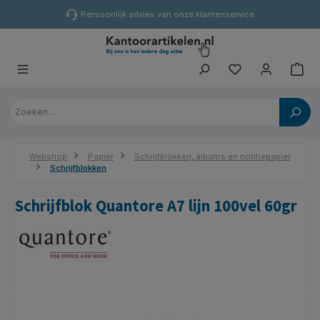
hoofdinhoud
Persoonlijk advies van onze klantenservice
Webshop
Papier
Schrijfblokken, albums en notitiepapier
Schrijfblokken
Schrijfblok Quantore A7 lijn 100vel 60gr
Afbeeldingengalerij overslaan