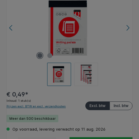
€ 0,49*
Inhoud:
1 stuk(s)
Excl. btw
Incl. btw
Prijzen excl. BTW en excl. verzendkosten
Meer dan 500 beschikbaar
Op voorraad, levering verwacht op 11 aug. 2026
Producthoeveelheid: Voer de gewenste hoeveelheid in of gebruik de knoppen om de hoeveelhe