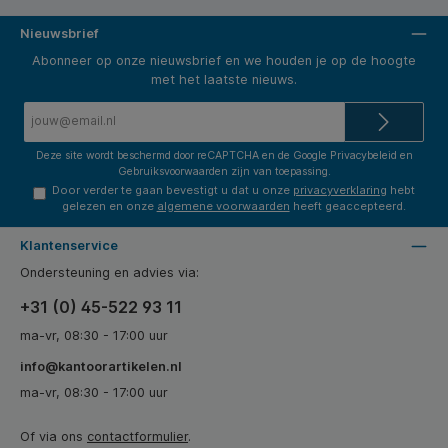
Nieuwsbrief
Abonneer op onze nieuwsbrief en we houden je op de hoogte
met het laatste nieuws.
E-
mailadres*
Deze site wordt beschermd door reCAPTCHA en de Google
Privacybeleid
en
Gebruiksvoorwaarden
zijn van toepassing.
Door verder te gaan bevestigt u dat u onze
privacyverklaring
hebt
gelezen en onze
algemene voorwaarden
heeft geaccepteerd.
Klantenservice
Ondersteuning en advies via:
+31 (0) 45-522 93 11
ma-vr, 08:30 - 17:00 uur
info@kantoorartikelen.nl
ma-vr, 08:30 - 17:00 uur
Of via ons
contactformulier
.