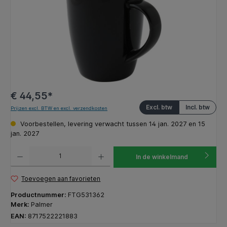
€ 44,55*
Excl. btw
Incl. btw
Prijzen excl. BTW en excl. verzendkosten
Voorbestellen, levering verwacht tussen 14 jan. 2027 en 15
jan. 2027
Producthoeveelheid: Voer de gewenste hoeveelheid in of gebruik de knoppen om de hoeveelhe
In de winkelmand
Toevoegen aan favorieten
Productnummer:
FTG531362
Merk:
Palmer
EAN:
8717522221883