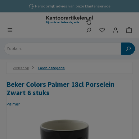
hoofdinhoud
Persoonlijk advies van onze klantenservice
Webshop
Geen categorie
Beker Colors Palmer 18cl Porselein
Zwart 6 stuks
Palmer
Afbeeldingengalerij overslaan