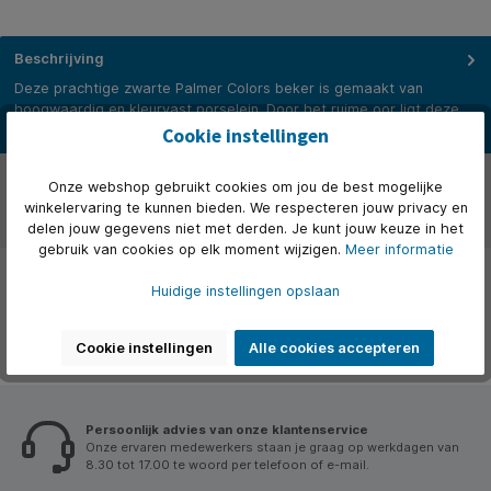
Beschrijving
Deze prachtige zwarte Palmer Colors beker is gemaakt van
hoogwaardig en kleurvast porselein. Door het ruime oor ligt deze
be…
Meer
Cookie instellingen
Over het merk
Onze webshop gebruikt cookies om jou de best mogelijke
winkelervaring te kunnen bieden. We respecteren jouw privacy en
Beoordelingen
delen jouw gegevens niet met derden. Je kunt jouw keuze in het
gebruik van cookies op elk moment wijzigen.
Meer informatie
Huidige instellingen opslaan
Cookie instellingen
Alle cookies accepteren
Persoonlijk advies van onze klantenservice
Onze ervaren medewerkers staan je graag op werkdagen van
8.30 tot 17.00 te woord per telefoon of e-mail.