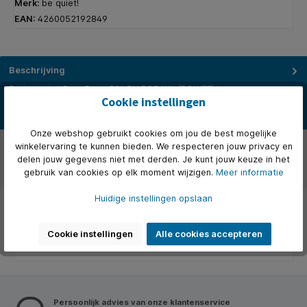
Merk:
be quiet!
EAN:
4260052192849
Beschrijving
De be quiet! Pure Base 501 DX RGB Wit (BGW77) is een
Cookie instellingen
hoogwaardige midi-tower behuizing die optimale luchtstroom
combineert m…
Meer
Onze webshop gebruikt cookies om jou de best mogelijke
Over het merk
winkelervaring te kunnen bieden. We respecteren jouw privacy en
delen jouw gegevens niet met derden. Je kunt jouw keuze in het
gebruik van cookies op elk moment wijzigen.
Meer informatie
Beoordelingen
Huidige instellingen opslaan
Cookie instellingen
Alle cookies accepteren
Persoonlijk advies van onze klantenservice