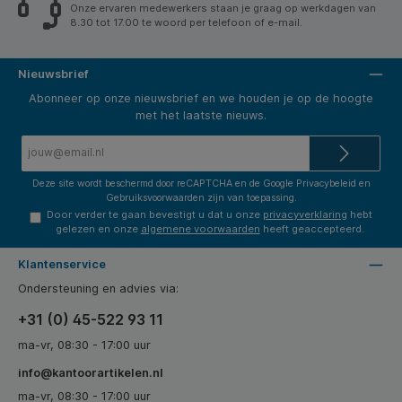
Onze ervaren medewerkers staan je graag op werkdagen van
8.30 tot 17.00 te woord per telefoon of e-mail.
Nieuwsbrief
Abonneer op onze nieuwsbrief en we houden je op de hoogte
met het laatste nieuws.
E-
mailadres*
Deze site wordt beschermd door reCAPTCHA en de Google
Privacybeleid
en
Gebruiksvoorwaarden
zijn van toepassing.
Door verder te gaan bevestigt u dat u onze
privacyverklaring
hebt
gelezen en onze
algemene voorwaarden
heeft geaccepteerd.
Klantenservice
Ondersteuning en advies via:
+31 (0) 45-522 93 11
ma-vr, 08:30 - 17:00 uur
info@kantoorartikelen.nl
ma-vr, 08:30 - 17:00 uur