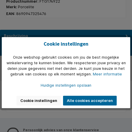
Productnummer:
FTG174922
Merk:
Porcelite
EAN:
8690947325476
Beschrijving
Cookie instellingen
Porcelite biedt een krachtige combinatie van assortiment uitstraling
garanties en prijsstelling. Ons vitrified hotelporselei…
Meer
Onze webshop gebruikt cookies om jou de best mogelijke
Over het merk
winkelervaring te kunnen bieden. We respecteren jouw privacy en
delen jouw gegevens niet met derden. Je kunt jouw keuze in het
gebruik van cookies op elk moment wijzigen.
Meer informatie
Beoordelingen
Huidige instellingen opslaan
Cookie instellingen
Alle cookies accepteren
Persoonlijk advies van onze klantenservice