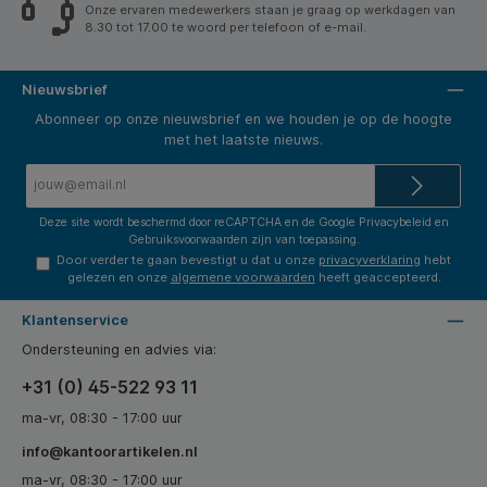
Onze ervaren medewerkers staan je graag op werkdagen van
8.30 tot 17.00 te woord per telefoon of e-mail.
Nieuwsbrief
Abonneer op onze nieuwsbrief en we houden je op de hoogte
met het laatste nieuws.
E-
mailadres*
Deze site wordt beschermd door reCAPTCHA en de Google
Privacybeleid
en
Gebruiksvoorwaarden
zijn van toepassing.
Door verder te gaan bevestigt u dat u onze
privacyverklaring
hebt
gelezen en onze
algemene voorwaarden
heeft geaccepteerd.
Klantenservice
Ondersteuning en advies via:
+31 (0) 45-522 93 11
ma-vr, 08:30 - 17:00 uur
info@kantoorartikelen.nl
ma-vr, 08:30 - 17:00 uur