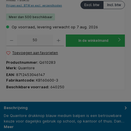
Inhoud:
1 stuk(s)
Excl. btw
Incl. btw
Prijzen excl. BTW en excl. verzendkosten
Meer dan 500 beschikbaar
Op voorraad, levering verwacht op 7 aug. 2026
Producthoeveelheid: Voer de gewenste hoeveelheid in of gebruik de knoppen om de hoeveelhe
In de winkelmand
Toevoegen aan favorieten
Productnummer:
Q610283
Merk:
Quantore
EAN:
8712453046147
Fabrikantcode:
KB160600-3
Beschikbare voorraad:
640250
Beschrijving
De Quantore drukknop blauw medium balpen is een betrouwbare
keuze voor dagelijks gebruik op school, op kantoor of thuis. Dan…
Meer