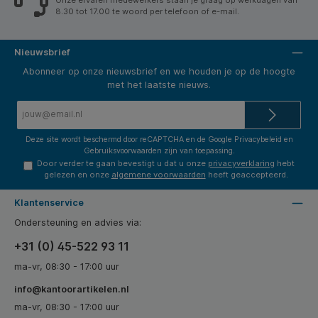
Onze ervaren medewerkers staan je graag op werkdagen van
8.30 tot 17.00 te woord per telefoon of e-mail.
Nieuwsbrief
Abonneer op onze nieuwsbrief en we houden je op de hoogte
met het laatste nieuws.
E-
mailadres*
Deze site wordt beschermd door reCAPTCHA en de Google
Privacybeleid
en
Gebruiksvoorwaarden
zijn van toepassing.
Door verder te gaan bevestigt u dat u onze
privacyverklaring
hebt
gelezen en onze
algemene voorwaarden
heeft geaccepteerd.
Klantenservice
Ondersteuning en advies via:
+31 (0) 45-522 93 11
ma-vr, 08:30 - 17:00 uur
info@kantoorartikelen.nl
ma-vr, 08:30 - 17:00 uur