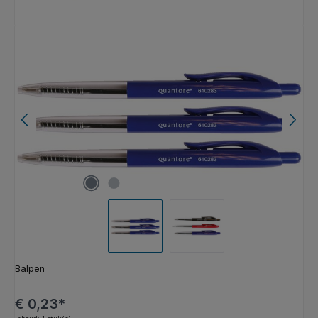
Afbeeldingengalerij overslaan
Balpen
€ 0,23*