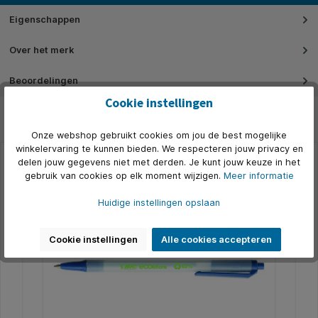
Eigenschappen
Over het merk
Beoordelingen
Cookie instellingen
Onze webshop gebruikt cookies om jou de best mogelijke
winkelervaring te kunnen bieden. We respecteren jouw privacy en
delen jouw gegevens niet met derden. Je kunt jouw keuze in het
gebruik van cookies op elk moment wijzigen.
Meer informatie
Productgalerij overslaan
Alternatief
500+ op voorraad
5
Huidige instellingen opslaan
Cookie instellingen
Alle cookies accepteren