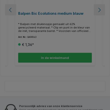
Balpen Bic Ecolutions medium blauw
Ba
st
* Balpen met drukknopje gemaakt uit 62%
De 
gerecycleerd materiaal. * Clip en punt in de kleur van
pra
de inkt, transparante barrel. * Voorzien van officieel
kan
bij
NF ecologisch certificaat. * Schrijfbreedte 0,32mm -
han
Art. Nr.:
Q600043
Art.
eur
kogelbreedte 1,0mm. . * Bic balpennen voldoen aan
2x 
de
de ISO12757-2 norm.
De 
€ 1,36*
unt
hoe
uwe
dru
van
Met
lpen
een
In de winkelmand
kun
mee na
er:
met
2x 
tra
zij
Persoonlijk advies van onze klantenservice