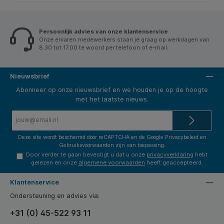
Persoonlijk advies van onze klantenservice
Onze ervaren medewerkers staan je graag op werkdagen van
8.30 tot 17.00 te woord per telefoon of e-mail.
Nieuwsbrief
Abonneer op onze nieuwsbrief en we houden je op de hoogte
met het laatste nieuws.
E-
mailadres*
Deze site wordt beschermd door reCAPTCHA en de Google
Privacybeleid
en
Gebruiksvoorwaarden
zijn van toepassing.
Door verder te gaan bevestigt u dat u onze
privacyverklaring
hebt
gelezen en onze
algemene voorwaarden
heeft geaccepteerd.
Klantenservice
Ondersteuning en advies via:
+31 (0) 45-522 93 11