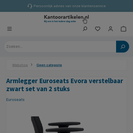
hoofdinhoud
Persoonlijk advies van onze klantenservice
Webshop
Geen categorie
Armlegger Euroseats Evora verstelbaar
zwart set van 2 stuks
Euroseats
Afbeeldingengalerij overslaan