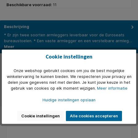
Beschikbare voorraad:
11
Beschrijving
* Er zijn twee soorten armleggers leverbaar voor de Euroseats
bureaustoelen. * Een vaste armlegger en een verstelbare armleg…
Meer
Cookie instellingen
Eigenschappen
Onze webshop gebruikt cookies om jou de best mogelijke
Video's
winkelervaring te kunnen bieden. We respecteren jouw privacy en
delen jouw gegevens niet met derden. Je kunt jouw keuze in het
Over het merk
gebruik van cookies op elk moment wijzigen.
Meer informatie
Beoordelingen
Huidige instellingen opslaan
Cookie instellingen
Alle cookies accepteren