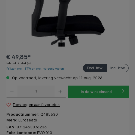
€ 49,85*
Inhoud:
2 stuk(s)
Excl. btw
Incl. btw
Prijzen excl. BTW en excl. verzendkosten
Op voorraad, levering verwacht op 11 aug. 2026
Producthoeveelheid: Voer de gewenste hoeveelheid in of gebruik de knoppen om de hoeveelhe
In de winkelmand
Toevoegen aan favorieten
Productnummer:
Q485630
Merk:
Euroseats
EAN:
8712453076236
Fabrikantcode:
EVO.010