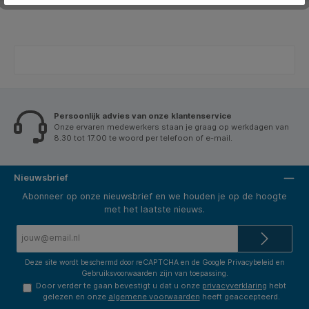
Persoonlijk advies van onze klantenservice
Onze ervaren medewerkers staan je graag op werkdagen van
8.30 tot 17.00 te woord per telefoon of e-mail.
Nieuwsbrief
Abonneer op onze nieuwsbrief en we houden je op de hoogte
met het laatste nieuws.
E-
mailadres*
Deze site wordt beschermd door reCAPTCHA en de Google
Privacybeleid
en
Gebruiksvoorwaarden
zijn van toepassing.
Door verder te gaan bevestigt u dat u onze
privacyverklaring
hebt
gelezen en onze
algemene voorwaarden
heeft geaccepteerd.