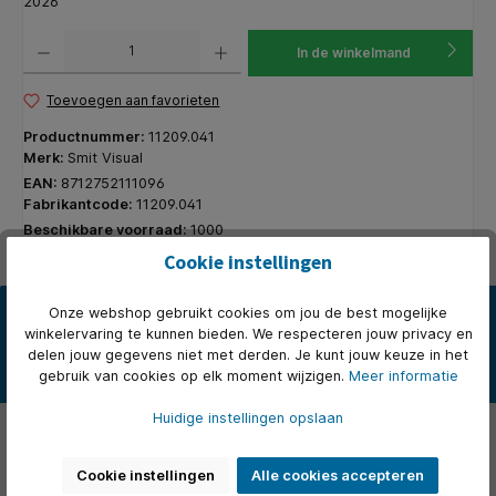
2026
Producthoeveelheid: Voer de gewenste hoeveelheid in of gebruik de knoppen om de hoeveelhe
In de winkelmand
Toevoegen aan favorieten
Productnummer:
11209.041
Merk:
Smit Visual
EAN:
8712752111096
Fabrikantcode:
11209.041
Beschikbare voorraad:
1000
Cookie instellingen
Beschrijving
Onze webshop gebruikt cookies om jou de best mogelijke
winkelervaring te kunnen bieden. We respecteren jouw privacy en
Petrol' groen akoestisch paneel van Ø120 cm met meegeleverd
delen jouw gegevens niet met derden. Je kunt jouw keuze in het
montagemateriaal voor zowel systeemplafond als vast plafond.
gebruik van cookies op elk moment wijzigen.
Meer informatie
De…
Meer
Huidige instellingen opslaan
Over het merk
Beoordelingen
Cookie instellingen
Alle cookies accepteren