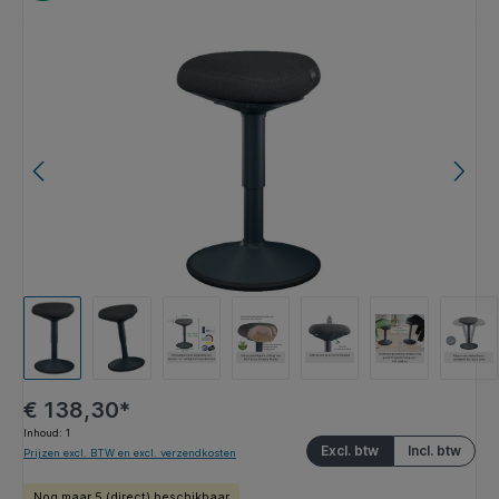
Afbeeldingengalerij overslaan
€ 138,30*
Inhoud:
1
Excl. btw
Incl. btw
Prijzen excl. BTW en excl. verzendkosten
Nog maar 5 (direct) beschikbaar