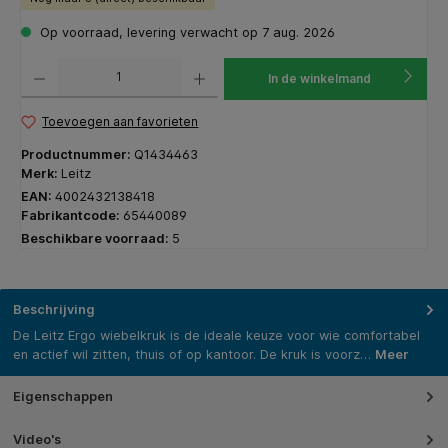
Op voorraad, levering verwacht op 7 aug. 2026
Producthoeveelheid: Voer de gewenste hoeveelheid in of gebruik de knoppen om de hoeveelhe
In de winkelmand
Toevoegen aan favorieten
Productnummer:
Q1434463
Merk:
Leitz
EAN:
4002432138418
Fabrikantcode:
65440089
Beschikbare voorraad:
5
Beschrijving
De Leitz Ergo wiebelkruk is de ideale keuze voor wie comfortabel
en actief wil zitten, thuis of op kantoor. De kruk is voorz…
Meer
Eigenschappen
Video's