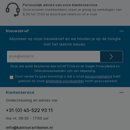
Lichtgewicht en compact. * Getest en aanbevolen
zit
Persoonlijk advies van onze klantenservice
door het Instituut voor Gezondheid en Ergonomie
on
Onze ervaren medewerkers staan je graag op werkdagen van
(IGR) vanwege de ergonomische voordelen (DIN
gev
26800 EN ISO 15537). * Voldoet aan strenge
bes
8.30 tot 17.00 te woord per telefoon of e-mail.
veiligheids- en kwaliteitsnormen (TÜV- en GS-
ker
 de
gecertificeerd). * Geleverd in plasticvrije verpakking. *
ver
met
Perfect te combineren met andere Leitz Ergo
dij
 is
producten.
100
Nieuwsbrief
va
ie
100
Abonneer op onze nieuwsbrief en we houden je op de hoogte
sc
met het laatste nieuws.
hoo
dra
E-
110
mailadres*
 *
Ge
er
* V
Deze site wordt beschermd door reCAPTCHA en de Google
Privacybeleid
en
n
kwa
Gebruiksvoorwaarden
zijn van toepassing.
Ee
Door verder te gaan bevestigt u dat u onze
privacyverklaring
hebt
n
Gel
gelezen en onze
algemene voorwaarden
heeft geaccepteerd.
pla
er
and
Klantenservice
met
Ondersteuning en advies via:
+31 (0) 45-522 93 11
ma-vr, 08:30 - 17:00 uur
info@kantoorartikelen.nl