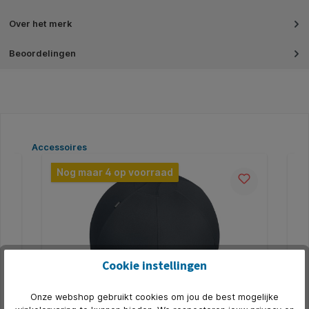
Over het merk
Beoordelingen
Productgalerij overslaan
Accessoires
Nog maar 4 op voorraad
Cookie instellingen
Onze webshop gebruikt cookies om jou de best mogelijke