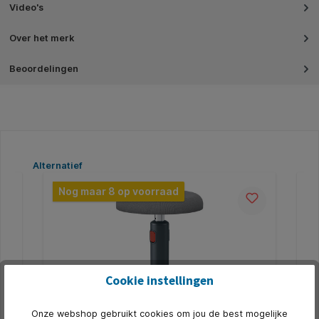
Video's
Over het merk
Beoordelingen
Productgalerij overslaan
Alternatief
Nog maar 8 op voorraad
N
Cookie instellingen
Onze webshop gebruikt cookies om jou de best mogelijke