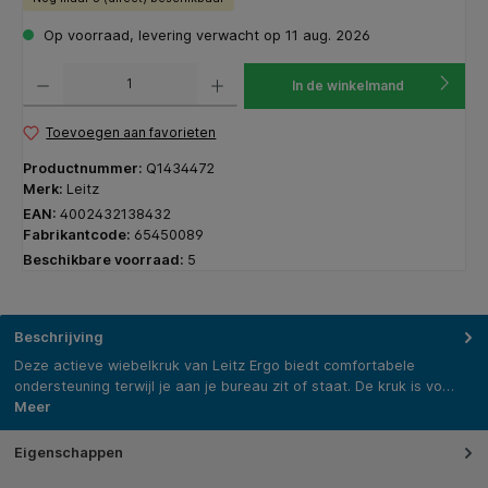
Op voorraad, levering verwacht op 11 aug. 2026
Producthoeveelheid: Voer de gewenste hoeveelheid in of gebruik de knoppen om de hoeveelhe
In de winkelmand
Toevoegen aan favorieten
Productnummer:
Q1434472
Merk:
Leitz
EAN:
4002432138432
Fabrikantcode:
65450089
Beschikbare voorraad:
5
Beschrijving
Deze actieve wiebelkruk van Leitz Ergo biedt comfortabele
ondersteuning terwijl je aan je bureau zit of staat. De kruk is vo…
Meer
Eigenschappen