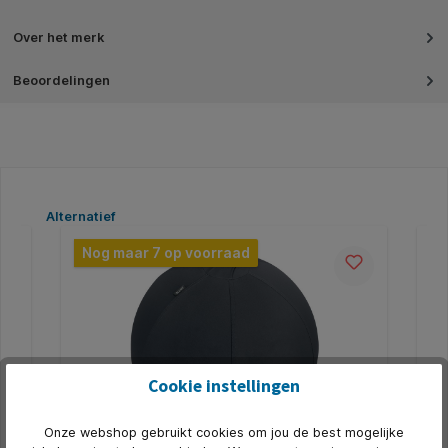
Over het merk
Beoordelingen
Productgalerij overslaan
Alternatief
Nog maar 7 op voorraad
N
Cookie instellingen
Onze webshop gebruikt cookies om jou de best mogelijke