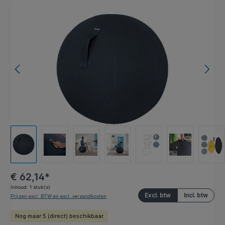
Afbeeldingengalerij overslaan
€ 62,14*
Inhoud:
1 stuk(s)
Excl. btw
Incl. btw
Prijzen excl. BTW en excl. verzendkosten
Nog maar 5 (direct) beschikbaar