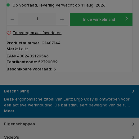
Op voorraad, levering verwacht op 11 aug. 2026
Producthoeveelheid: Voer de gewenste hoeveelheid in of gebruik de knoppen om de hoeveelhe
In de winkelmand
Toevoegen aan favorieten
Productnummer:
Q1407144
Merk:
Leitz
EAN:
4002432129546
Fabrikantcode:
52790089
Beschikbare voorraad:
5
Beschrijving
Deze ergonomische zitbal van Leitz Ergo Cosy is ontworpen voor
een actieve werkhouding. De bal stimuleert beweging van de ru…
Meer
Eigenschappen
Video's