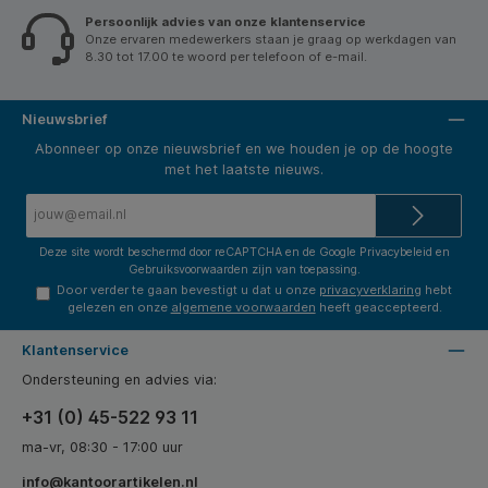
).
Lichtgewicht en compact. * Getest en aanbevolen
bl
Persoonlijk advies van onze klantenservice
door het Instituut voor Gezondheid en Ergonomie
om
Onze ervaren medewerkers staan je graag op werkdagen van
(IGR) vanwege de ergonomische voordelen (DIN
wor
26800 EN ISO 15537). * Voldoet aan strenge
bew
8.30 tot 17.00 te woord per telefoon of e-mail.
veiligheids- en kwaliteitsnormen (TÜV- en GS-
sto
gecertificeerd). * Geleverd in plasticvrije verpakking. *
sok
Perfect te combineren met andere Leitz Ergo
te 
producten.
lan
Nieuwsbrief
com
jou
Abonneer op onze nieuwsbrief en we houden je op de hoogte
geb
met het laatste nieuws.
kni
voe
E-
ha
mailadres*
Deze site wordt beschermd door reCAPTCHA en de Google
Privacybeleid
en
Gebruiksvoorwaarden
zijn van toepassing.
Door verder te gaan bevestigt u dat u onze
privacyverklaring
hebt
gelezen en onze
algemene voorwaarden
heeft geaccepteerd.
Klantenservice
Ondersteuning en advies via:
+31 (0) 45-522 93 11
ma-vr, 08:30 - 17:00 uur
info@kantoorartikelen.nl