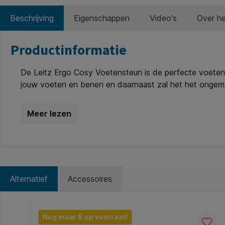
Beschrijving
Eigenschappen
Video's
Over h
Productinformatie
De Leitz Ergo Cosy Voetensteun is de perfecte voete
jouw voeten en benen en daarnaast zal het het ongema
bloedsomloop te verbeteren. Ideaal voor gebruik als v
benen in beweging te houden terwijl je werkt. Met de z
Met zijn minimalistische ontwerp en matte afwerkingskl
werkopstelling te creëren. Combineer met andere Leitz
*Producteigenschappen; * Stijlvol en ergonomisch on
bloedsomloop door jouw voeten en benen iets omhoog
terwijl je werkt, zachte kern en stoffen bekleding per
Alternatief
Accessoires
zijn van langdurig zitten. * Tilt jouw voeten op tot e
als voetensteun aan je bureau of als kniesteun bij h
Productgalerij overslaan
Nog maar 8 op voorraad