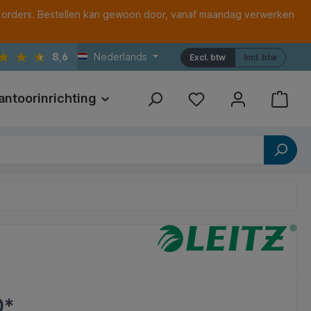
 orders. Bestellen kan gewoon door, vanaf maandag verwerken
8,6
Nederlands
Excl. btw
Incl. btw
antoorinrichting
Print
Referenties
0*