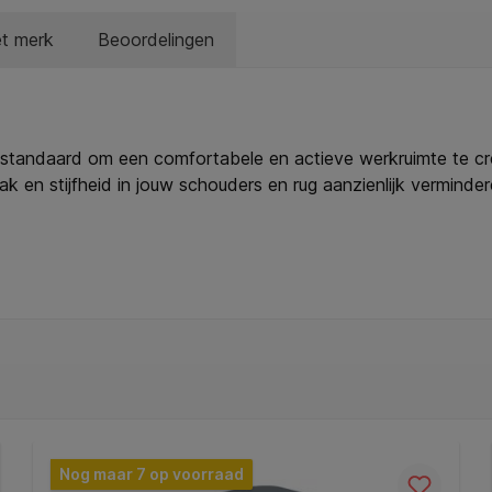
et merk
Beoordelingen
nstandaard om een comfortabele en actieve werkruimte te cr
k en stijfheid in jouw schouders en rug aanzienlijk vermin
oetenbank op kantoor, als kniesteun bij het liggen, of kan 
achte kern en stoffen bekleding is hij ook perfect te gebrui
euren zal deze stijlvolle voetensteun de gezondheid en het 
 Ergo producten voor een uitnodigende en flexibele werkplek 
tworpen voetensteun voor maximaal comfort in jouw werkruim
 te brengen. * Kan worden omgedraaid en worden gebruikt 
fect om te gebruiken met sokken of blote voeten. * Helpt ong
en comfortabele hoogte om de pijn en vermoeidheid in jouw sch
et liggen. * De hoes van de voetensteun kan worden verwijd
Nog maar 7 op voorraad