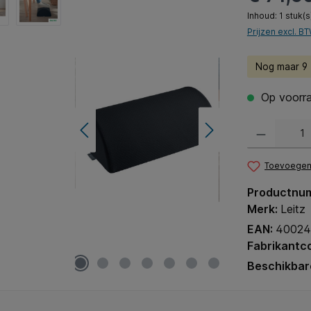
Inhoud:
1 stuk(s
Prijzen excl. B
Nog maar 9 (
Op voorra
Producthoeveel
Toevoegen 
Productnu
Merk:
Leitz
EAN:
40024
Fabrikantc
Beschikbar