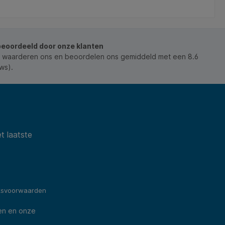
een gezonde bloedsomloop te bevorderen en de
productiviteit te verhogen. Met zijn minimalistische
ontwerp en matte afwerking kan deze stijlvolle
voetensteun een positieve invloed hebben op het
welzijn door moeiteloos de perfecte actieve
beoordeeld door onze klanten
werkomgeving te creëren.
*Producteigenschappen;* Ergonomische verstelbare
 waarderen ons en beoordelen ons gemiddeld met een 8.6
voetensteun om een gezonde houding te
ws).
bevorderen en de bloedcirculatie te verbeteren
door je voeten en benen te ondersteunen.* Helpt
het ongemak en de stijfheid te verminderen die het
gevolg kunnen zijn van langdurig zitten * Kies uit
twee hoogte-instellingen (78 mm/128 mm) door
eenvoudig de voetensteun om te draaien.
t laatste
ksvoorwaarden
en en onze