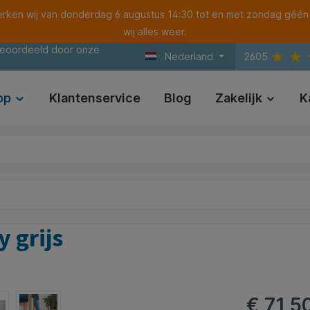
ken wij van donderdag 6 augustus 14:30 tot en met zondag géén
wij alles weer.
beoordeeld door onze
Nederland
2605
op
Klantenservice
Blog
Zakelijk
K
 grijs
€ 71,5