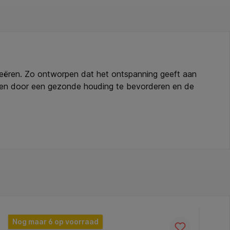
eëren. Zo ontworpen dat het ontspanning geeft aan
deren door een gezonde houding te bevorderen en de
worden omgedraaid en gebruikt als enkelschommel om je
ken in het thuiskantoor met sokken of blote voeten.
welzijn verbeteren door moeiteloos de perfecte actieve
die je de hele dag in beweging houdt.
te. * Bevordert een gezonde houding en verbetert de
als enkelschommel om je benen in beweging te houden
emak en stijfheid te verminderen die het gevolg kunnen
ouders en rug te verlichten. * Ideaal om te gebruiken
erd en kan met de hand worden gewassen voor hygiëne.
Nog maar 6 op voorraad