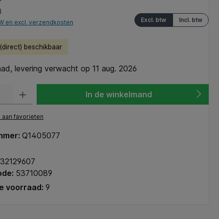
)
Excl. btw
Incl. btw
TW en excl. verzendkosten
direct) beschikbaar
ad, levering verwacht op 11 aug. 2026
heid: Voer de gewenste hoeveelheid in of gebruik de knoppen om de hoeve
In de winkelmand
aan favorieten
mmer:
Q1405077
32129607
ode:
53710089
e voorraad:
9