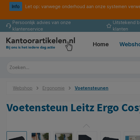
Info
Let op: vanwege onderhoud aan onze systemen verwer
oekopdracht
Ga naar de hoofdnavigatie
Persoonlijk advies van onze
Uitstekend 
klantenservice
klanten
Home
Websh
Webshop
Ergonomie
Voetensteunen
Voetensteun Leitz Ergo Cosy
Afbeeldingengalerij overslaan