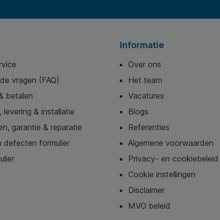
één van de 3 hoogte-instellingen 125mm, 135mm of
150mm te selecteren om aan jouw individuele
behoeften te voldoen. * Rubberen
beschermingspads aan de onderkant van de
voetensteun voorkomen dat deze wegglijdt en
Informatie
beschermen de vloer. * Gemaakt van 80% post-
consumer gerecycled plastic en 100% recyclebaar
rvice
wanneer het volledig gedemonteerd is in de
Over ons
verschillende materiaalsoorten.
lde vragen (FAQ)
Het team
& betalen
Vacatures
 levering & installatie
Blogs
n, garantie & reparatie
Referenties
 defecten formulier
Algemene voorwaarden
ulier
Privacy- en cookiebeleid
Cookie instellingen
Disclaimer
MVO beleid