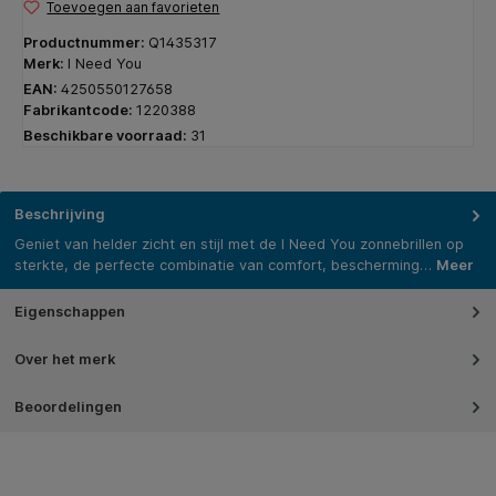
Toevoegen aan favorieten
Productnummer:
Q1435317
Merk:
I Need You
EAN:
4250550127658
Fabrikantcode:
1220388
Beschikbare voorraad:
31
Beschrijving
Geniet van helder zicht en stijl met de I Need You zonnebrillen op
sterkte, de perfecte combinatie van comfort, bescherming…
Meer
Eigenschappen
Over het merk
Beoordelingen