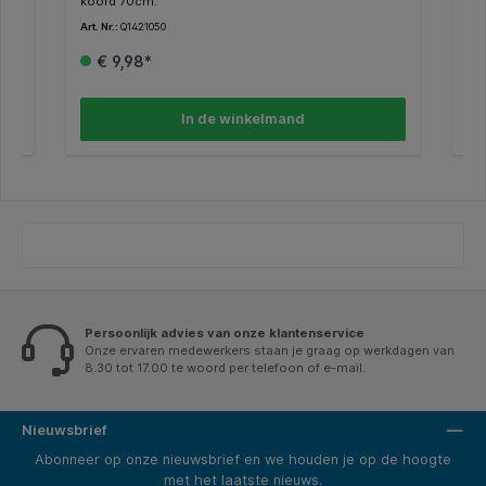
ik.
koord 70cm.
zon
of 
Art. Nr.:
Q1421050
Art.
€ 9,98*
In de winkelmand
Persoonlijk advies van onze klantenservice
Onze ervaren medewerkers staan je graag op werkdagen van
8.30 tot 17.00 te woord per telefoon of e-mail.
Nieuwsbrief
Abonneer op onze nieuwsbrief en we houden je op de hoogte
met het laatste nieuws.