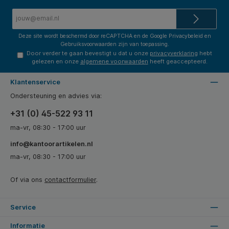
E-
mailadres*
Deze site wordt beschermd door reCAPTCHA en de Google
Privacybeleid
en
Gebruiksvoorwaarden
zijn van toepassing.
Door verder te gaan bevestigt u dat u onze
privacyverklaring
hebt
gelezen en onze
algemene voorwaarden
heeft geaccepteerd.
Klantenservice
Ondersteuning en advies via:
+31 (0) 45-522 93 11
ma-vr, 08:30 - 17:00 uur
info@kantoorartikelen.nl
ma-vr, 08:30 - 17:00 uur
Of via ons
contactformulier
.
Service
Informatie