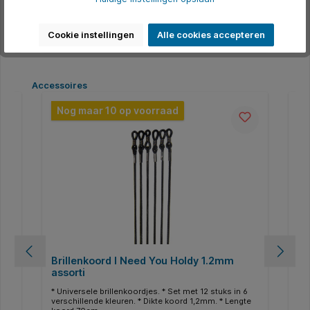
uk
neusbrug lengte 20mm, breedte van het middenstuk
mo
i
in 138mm en pupillenafstand 62mm. Inclusief etui
Ne
van gerecycled materiaal.
mi
In de winkelmand
Inc
Cookie instellingen
Alle cookies accepteren
Productgalerij overslaan
Accessoires
Nog maar 10 op voorraad
Brillenkoord I Need You Holdy 1.2mm
Br
assorti
kt
* Universele brillenkoordjes. * Set met 12 stuks in 6
* B
verschillende kleuren. * Dikte koord 1,2mm. * Lengte
doe