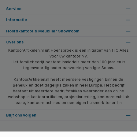
Service
Informatie
Hoofdkantoor & Meubilair Showroom
Over ons
KantoorArtikelen.nl uit Hoensbroek is een initiatief van ITC Alles
voor uw kantoor NV.
Het familiebedrijf bestaat inmiddels meer dan 100 jaar en is
tegenwoordig onder aanvoering van Igor Soons.
KantoorArtikelen.nl heeft meerdere vestigingen binnen de
Benelux en doet dagelijks zaken in heel Europa. Het bedrijf
bestaat uit meerdere bedrijfstakken waaronder een online
webshop in kantoorartikelen, projectinrichting, kantoormeubilair
lease, kantoormachines en een eigen huismerk toner lijn.
Blijf ons volgen
* Alle prijzen zijn excl. btw en excl. verzendkosten, tenzij anders vermeld.