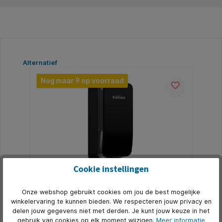
Productgalerij overslaan
Alternatief
Nog maar 9 op voorraad
Cookie instellingen
Zeepdispenser Satino SF1 Hyginity
Onze webshop gebruikt cookies om jou de best mogelijke
Clean&Care 1000ml zwart 333435
winkelervaring te kunnen bieden. We respecteren jouw privacy en
* Multifunctioneel, eenvoudig te bedienen en
delen jouw gegevens niet met derden. Je kunt jouw keuze in het
autonoom zonder batterij of stroom: de handmatige
gebruik van cookies op elk moment wijzigen.
Meer informatie