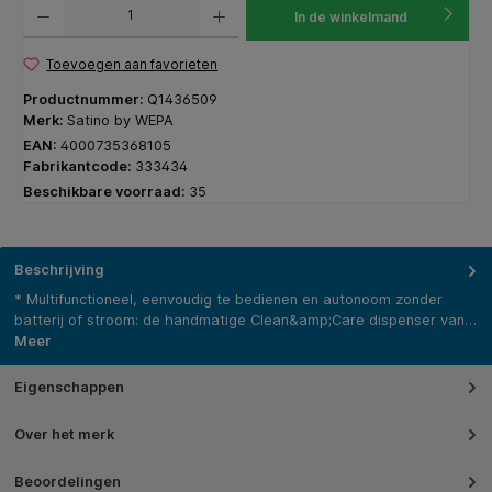
Producthoeveelheid: Voer de gewenste hoeveelheid in of gebruik de knoppen om de hoeveelhe
In de winkelmand
Toevoegen aan favorieten
Productnummer:
Q1436509
Merk:
Satino by WEPA
EAN:
4000735368105
Fabrikantcode:
333434
Beschikbare voorraad:
35
Beschrijving
* Multifunctioneel, eenvoudig te bedienen en autonoom zonder
batterij of stroom: de handmatige Clean&amp;Care dispenser van…
Meer
Eigenschappen
Over het merk
Beoordelingen