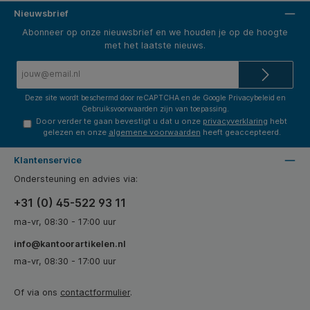
's
vullingsniveau-indicatie: Een verbeterde weergave
van het vullingsniveau dankzij het 360° transparante
Nieuwsbrief
te
venster. * Smart-ready: De dispensers kunnen
worden uitgerust met sensoren om
Abonneer op onze nieuwsbrief en we houden je op de hoogte
j
toekomstbestendig en digitaal verbonden te zijn.
met het laatste nieuws.
n
E-
jn.
mailadres*
Deze site wordt beschermd door reCAPTCHA en de Google
Privacybeleid
en
Gebruiksvoorwaarden
zijn van toepassing.
Door verder te gaan bevestigt u dat u onze
privacyverklaring
hebt
gelezen en onze
algemene voorwaarden
heeft geaccepteerd.
Klantenservice
Ondersteuning en advies via:
+31 (0) 45-522 93 11
ma-vr, 08:30 - 17:00 uur
info@kantoorartikelen.nl
ma-vr, 08:30 - 17:00 uur
Of via ons
contactformulier
.