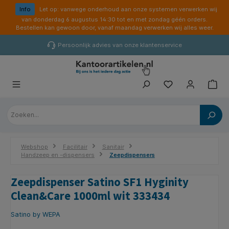
hoofdinhoud
Info
Let op: vanwege onderhoud aan onze systemen verwerken wij
van donderdag 6 augustus 14:30 tot en met zondag géén orders.
Bestellen kan gewoon door, vanaf maandag verwerken wij alles weer.
Persoonlijk advies van onze klantenservice
Webshop
Facilitair
Sanitair
Handzeep en -dispensers
Zeepdispensers
Zeepdispenser Satino SF1 Hyginity
Clean&Care 1000ml wit 333434
Satino by WEPA