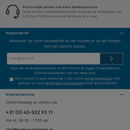
of gieters.
Persoonlijk advies van onze klantenservice
Onze ervaren medewerkers staan je graag op werkdagen van
8.30 tot 17.00 te woord per telefoon of e-mail.
Nieuwsbrief
Abonneer op onze nieuwsbrief en we houden je op de hoogte
met het laatste nieuws.
E-
mailadres*
Deze site wordt beschermd door reCAPTCHA en de Google
Privacybeleid
en
Gebruiksvoorwaarden
zijn van toepassing.
Door verder te gaan bevestigt u dat u onze
privacyverklaring
hebt
gelezen en onze
algemene voorwaarden
heeft geaccepteerd.
Klantenservice
Ondersteuning en advies via:
+31 (0) 45-522 93 11
ma-vr, 08:30 - 17:00 uur
info@kantoorartikelen.nl