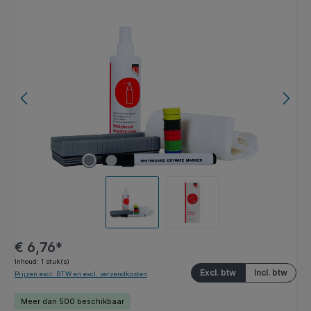
Afbeeldingengalerij overslaan
€ 6,76*
Inhoud:
1 stuk(s)
Excl. btw
Incl. btw
Prijzen excl. BTW en excl. verzendkosten
Meer dan 500 beschikbaar