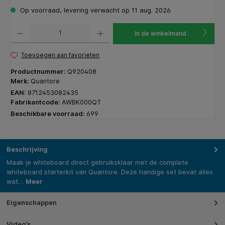
Op voorraad, levering verwacht op 11 aug. 2026
Producthoeveelheid: Voer de gewenste hoeveelheid in of gebruik de knoppen om de hoeveelhe
In de winkelmand
Toevoegen aan favorieten
Productnummer:
Q920408
Merk:
Quantore
EAN:
8712453082435
Fabrikantcode:
AWBK000QT
Beschikbare voorraad:
699
Beschrijving
Maak je whiteboard direct gebruiksklaar met de complete
whiteboard starterkit van Quantore. Deze handige set bevat alles
wat…
Meer
Eigenschappen
Video's