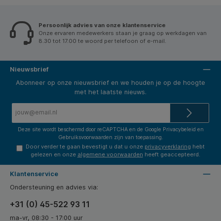
Persoonlijk advies van onze klantenservice
Onze ervaren medewerkers staan je graag op werkdagen van
8.30 tot 17.00 te woord per telefoon of e-mail.
Nieuwsbrief
Abonneer op onze nieuwsbrief en we houden je op de hoogte
met het laatste nieuws.
E-
mailadres*
Deze site wordt beschermd door reCAPTCHA en de Google
Privacybeleid
en
Gebruiksvoorwaarden
zijn van toepassing.
Door verder te gaan bevestigt u dat u onze
privacyverklaring
hebt
gelezen en onze
algemene voorwaarden
heeft geaccepteerd.
Klantenservice
Ondersteuning en advies via:
+31 (0) 45-522 93 11
ma-vr, 08:30 - 17:00 uur