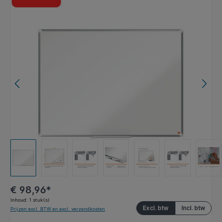
Afbeeldingengalerij overslaan
€ 98,96*
Inhoud:
1 stuk(s)
Excl. btw
Incl. btw
Prijzen excl. BTW en excl. verzendkosten