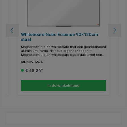
Whiteboard Nobo Essence 90x120cm
Wh
staal
90
Magnetisch stalen whiteboard met een geanodiseerd
Ma
aluminium frame. *Producteigenschappen; *
en 
 of
Magnetisch stalen whiteboard oppervlak levert een
opt
verhoogde uitwisbaarheid voor regelmatig gebruik. *
maa
Art. Nr.:
Q1400947
Art.
Formaat: 1200x900mm. * Voorzien van een
ver
.
geanodiseerd aluminium frame. * Bevestigd aan de
pen
€ 68,24*
of
wand door hoekmontage. * Inclusief pennengoot.
whi
*P
ls
whi
uit
In de winkelmand
120
een
op 
ins
weg
 *
pe
 *
mar
whi