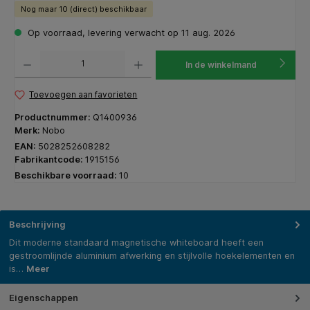
Nog maar 10 (direct) beschikbaar
Op voorraad, levering verwacht op 11 aug. 2026
Producthoeveelheid: Voer de gewenste hoeveelheid in of gebruik de knoppen om de hoeveelhe
In de winkelmand
Toevoegen aan favorieten
Productnummer:
Q1400936
Merk:
Nobo
EAN:
5028252608282
Fabrikantcode:
1915156
Beschikbare voorraad:
10
Beschrijving
Dit moderne standaard magnetische whiteboard heeft een
gestroomlijnde aluminium afwerking en stijlvolle hoekelementen en
is…
Meer
Eigenschappen