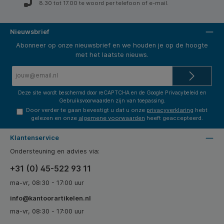
8.30 tot 17.00 te woord per telefoon of e-mail.
Nieuwsbrief
Abonneer op onze nieuwsbrief en we houden je op de hoogte
met het laatste nieuws.
E-
mailadres*
Deze site wordt beschermd door reCAPTCHA en de Google
Privacybeleid
en
Gebruiksvoorwaarden
zijn van toepassing.
Door verder te gaan bevestigt u dat u onze
privacyverklaring
hebt
gelezen en onze
algemene voorwaarden
heeft geaccepteerd.
Klantenservice
Ondersteuning en advies via:
+31 (0) 45-522 93 11
ma-vr, 08:30 - 17:00 uur
info@kantoorartikelen.nl
ma-vr, 08:30 - 17:00 uur