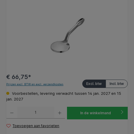
Afbeeldingengalerij overslaan
€ 66,75*
Excl. btw
Incl. btw
Prijzen excl. BTW en excl. verzendkosten
Voorbestellen, levering verwacht tussen 14 jan. 2027 en 15
jan. 2027
Producthoeveelheid: Voer de gewenste hoeveelheid in of gebruik de knoppen om de hoeveelhe
In de winkelmand
Toevoegen aan favorieten