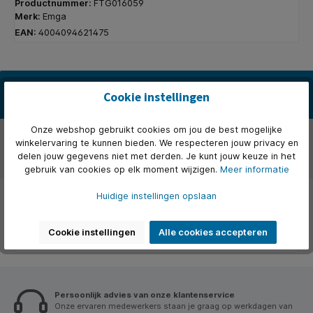
Productnummer:
FTG016059
Merk:
Emga
EAN:
4004094621475
Beschrijving
Cookie instellingen
extra zware uitvoering met glad oppervlak
Onze webshop gebruikt cookies om jou de best mogelijke
Over het merk
winkelervaring te kunnen bieden. We respecteren jouw privacy en
delen jouw gegevens niet met derden. Je kunt jouw keuze in het
Beoordelingen
gebruik van cookies op elk moment wijzigen.
Meer informatie
Huidige instellingen opslaan
Cookie instellingen
Alle cookies accepteren
Persoonlijk advies van onze klantenservice
Onze ervaren medewerkers staan je graag op werkdagen van